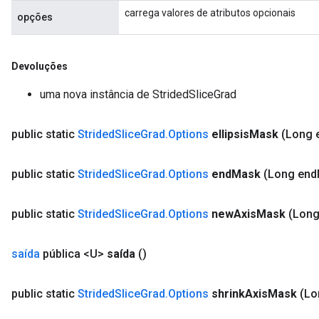
carrega valores de atributos opcionais
opções
Devoluções
uma nova instância de StridedSliceGrad
public static
Strided
Slice
Grad
.
Options
ellipsis
Mask
(Long e
public static
Strided
Slice
Grad
.
Options
end
Mask
(Long end
public static
Strided
Slice
Grad
.
Options
new
Axis
Mask
(Lon
saída
pública <U>
saída
()
public static
Strided
Slice
Grad
.
Options
shrink
Axis
Mask
(Lo