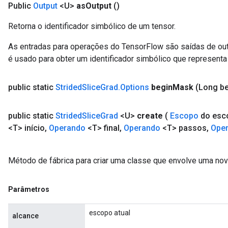
Public
Output
<U>
as
Output
()
Retorna o identificador simbólico de um tensor.
As entradas para operações do TensorFlow são saídas de ou
é usado para obter um identificador simbólico que representa 
public static
Strided
Slice
Grad
.
Options
begin
Mask
(Long b
public static
Strided
Slice
Grad
<U>
create
(
Escopo
do esc
<T> início
,
Operando
<T> final
,
Operando
<T> passos
,
Ope
Método de fábrica para criar uma classe que envolve uma nov
Parâmetros
escopo atual
alcance