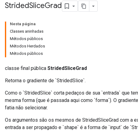
Strided
Slice
Grad
Nesta página
Classes aninhadas
Métodos públicos
Métodos Herdados
Métodos públicos
classe final pública
StridedSliceGrad
Retorna o gradiente de `StridedSlice`.
Como o `StridedSlice` corta pedaços de sua `entrada` que tem
mesma forma (que é passada aqui como `forma`). O gradiente
fatia não selecionar.
Os argumentos são os mesmos de StridedSliceGrad com a exc
entrada a ser propagado e `shape` é a forma de `input` de `Str