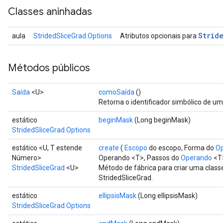
Classes aninhadas
Strid
aula
StridedSliceGrad.Options
Atributos opcionais para
Métodos públicos
Saída
<U>
comoSaída
()
Retorna o identificador simbólico de um
estático
beginMask
(Long beginMask)
StridedSliceGrad.Options
estático <U, T estende
create
(
Escopo
do escopo, Forma do
O
Número>
Operando <T>, Passos do
Operando
<T
StridedSliceGrad
<U>
Método de fábrica para criar uma clas
StridedSliceGrad.
estático
ellipsisMask
(Long ellipsisMask)
StridedSliceGrad.Options