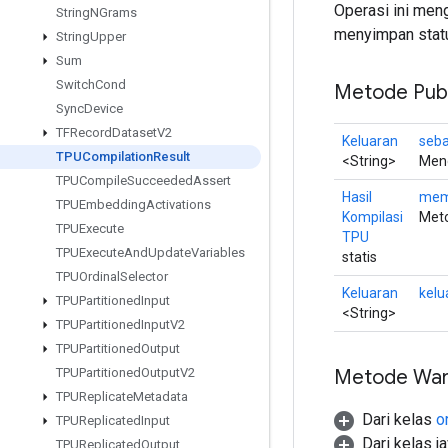
Operasi ini men
String
NGrams
menyimpan statu
String
Upper
Sum
Switch
Cond
Metode Publ
Sync
Device
TFRecord
Dataset
V2
Keluaran
seba
TPUCompilation
Result
<String>
Meng
TPUCompile
Succeeded
Assert
Hasil
mem
TPUEmbedding
Activations
Kompilasi
Meto
TPUExecute
TPU
TPUExecute
And
Update
Variables
statis
TPUOrdinal
Selector
Keluaran
kelu
TPUPartitioned
Input
<String>
TPUPartitioned
Input
V2
TPUPartitioned
Output
Metode War
TPUPartitioned
Output
V2
TPUReplicate
Metadata
Dari kelas
o
TPUReplicated
Input
Dari kelas j
TPUReplicated
Output