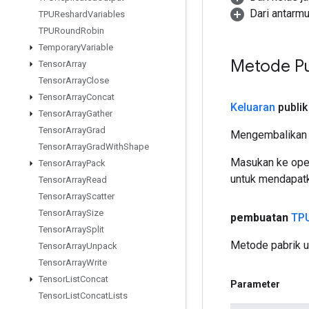
Dari antarm
TPUReshard
Variables
TPURound
Robin
Temporary
Variable
Metode Pu
Tensor
Array
Tensor
Array
Close
Tensor
Array
Concat
Keluaran
publik
Tensor
Array
Gather
Tensor
Array
Grad
Mengembalikan 
Tensor
Array
Grad
With
Shape
Masukan ke oper
Tensor
Array
Pack
untuk mendapatk
Tensor
Array
Read
Tensor
Array
Scatter
Tensor
Array
Size
pembuatan
TPU
Tensor
Array
Split
Metode pabrik 
Tensor
Array
Unpack
Tensor
Array
Write
Tensor
List
Concat
Parameter
Tensor
List
Concat
Lists