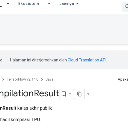
Ekosistem
Lainnya
Halaman ini diterjemahkan oleh
Cloud Translation API
.
TensorFlow v2.14.0
Java
Apaka
pilation
Result
nResult
kelas akhir publik
asil kompilasi TPU.