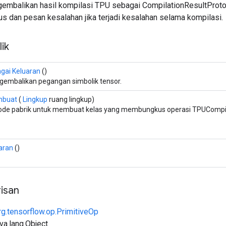
gembalikan hasil kompilasi TPU sebagai CompilationResultProto
s dan pesan kesalahan jika terjadi kesalahan selama kompilasi.
ik
gai Keluaran
()
embalikan pegangan simbolik tensor.
buat
(
Lingkup
ruang lingkup)
de pabrik untuk membuat kelas yang membungkus operasi TPUCompila
aran
()
isan
rg.tensorflow.op.PrimitiveOp
ava.lang.Object