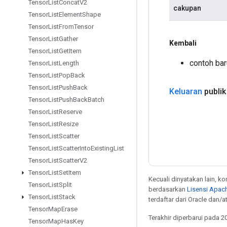
Tensor
List
Concat
V2
cakupan
Tensor
List
Element
Shape
Tensor
List
From
Tensor
Tensor
List
Gather
Kembali
Tensor
List
Get
Item
contoh bar
Tensor
List
Length
Tensor
List
Pop
Back
Tensor
List
Push
Back
Keluaran
publik
Tensor
List
Push
Back
Batch
Tensor
List
Reserve
Tensor
List
Resize
Tensor
List
Scatter
Tensor
List
Scatter
Into
Existing
List
Tensor
List
Scatter
V2
Tensor
List
Set
Item
Kecuali dinyatakan lain, k
Tensor
List
Split
berdasarkan
Lisensi Apach
Tensor
List
Stack
terdaftar dari Oracle dan/
Tensor
Map
Erase
Terakhir diperbarui pada 2
Tensor
Map
Has
Key