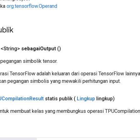
uka
org.tensorflow.Operand
blik
 <String>
sebagai
Output
()
pegangan simbolik tensor.
asi TensorFlow adalah keluaran dari operasi TensorFlow lainnya
an pegangan simbolis yang mewakili perhitungan input.
Compilation
Result
statis publik
(
Lingkup
lingkup)
untuk membuat kelas yang membungkus operasi TPUCompilationR