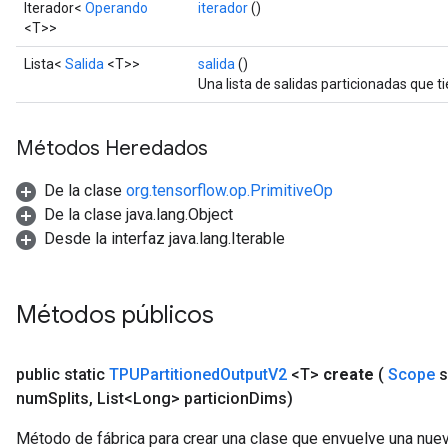
Iterador<
Operando
iterador
()
<T>>
Lista<
Salida
<T>>
salida
()
Una lista de salidas particionadas que 
Métodos Heredados
De la clase
org.tensorflow.op.PrimitiveOp
De la clase java.lang.Object
Desde la interfaz java.lang.Iterable
Métodos públicos
public static
TPUPartitioned
Output
V2
<T>
create
(
Scope
s
num
Splits
,
List<Long> particion
Dims)
Método de fábrica para crear una clase que envuelve una nue