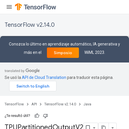
TensorFlow v2.14.0
Conozca lo último en aprendizaje automático, IA generativa y
más en el
WiML 2023.
Simposio
Se usó la
API de Cloud Translation
para traducir esta página.
TensorFlow
API
TensorFlow v2.14.0
Java
¿Te resultó útil?
TPUPartitioned
Output
V2