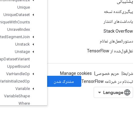
Unique
Unique
Dataset
Unique
With
Counts
Unravel
Index
Unsorted
Segment
Join
Unstack
Unstage
Unwrap
Dataset
Variant
Upper
Bound
Var
Handle
Op
Var
Is
Initialized
Op
Variable
Variable
Shape
Where
Where3
WindowOp
WorkerHeartbeat
WrapDatasetVariant