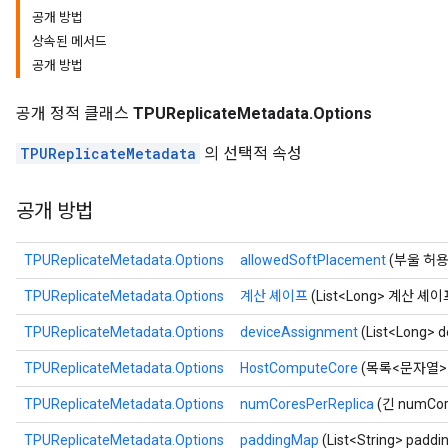
공개 방법
상속된 메서드
공개 방법
공개 정적 클래스
TPUReplicateMetadata.Options
TPUReplicateMetadata
의 선택적 속성
공개 방법
TPUReplicateMetadata.Options
allowedSoftPlacement
(부울 허용S
TPUReplicateMetadata.Options
계산 셰이프
(List<Long> 계산 셰이
TPUReplicateMetadata.Options
deviceAssignment
(List<Long> 
TPUReplicateMetadata.Options
HostComputeCore
(목록<문자열> 
TPUReplicateMetadata.Options
numCoresPerReplica
(긴 numCor
TPUReplicateMetadata.Options
paddingMap
(List<String> padd