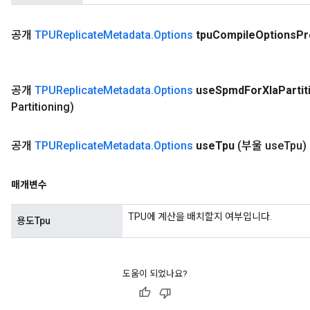
공개
TPUReplicate
Metadata
.
Options
tpu
Compile
Options
Pr
공개
TPUReplicate
Metadata
.
Options
use
Spmd
For
Xla
Partit
Partitioning)
공개
TPUReplicate
Metadata
.
Options
use
Tpu
(부울 use
Tpu)
매개변수
TPU에 계산을 배치할지 여부입니다.
용도Tpu
도움이 되었나요?