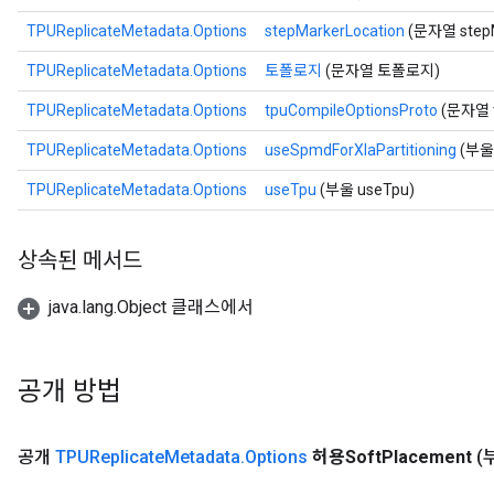
TPUReplicateMetadata.Options
stepMarkerLocation
(문자열 stepM
TPUReplicateMetadata.Options
토폴로지
(문자열 토폴로지)
TPUReplicateMetadata.Options
tpuCompileOptionsProto
(문자열 t
TPUReplicateMetadata.Options
useSpmdForXlaPartitioning
(부울 
TPUReplicateMetadata.Options
useTpu
(부울 useTpu)
상속된 메서드
java.lang.Object 클래스에서
공개 방법
공개
TPUReplicate
Metadata
.
Options
허용Soft
Placement
(