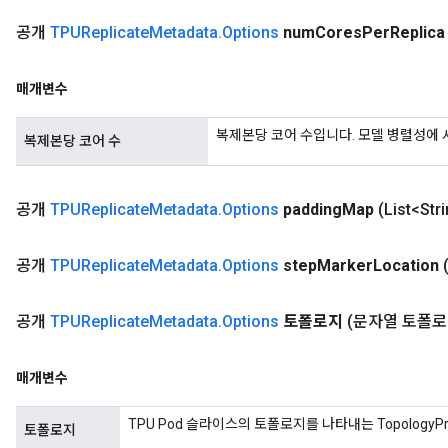
공개
TPUReplicate
Metadata
.
Options
num
Cores
Per
Replica
매개변수
복제본당 코어 수입니다. 모델 병렬성에 
복제본당 코어 수
공개
TPUReplicate
Metadata
.
Options
padding
Map
(List<Str
공개
TPUReplicate
Metadata
.
Options
step
Marker
Location
공개
TPUReplicate
Metadata
.
Options
토폴로지
(문자열 토폴로
매개변수
TPU Pod 슬라이스의 토폴로지를 나타내는 TopologyPr
토폴로지