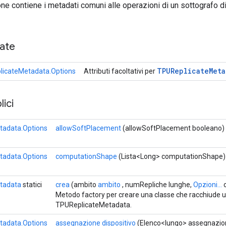
e contiene i metadati comuni alle operazioni di un sottografo di
cate
TPUReplicate
Meta
icateMetadata.Options
Attributi facoltativi per
ici
tadata.Options
allowSoftPlacement
(allowSoftPlacement booleano)
tadata.Options
computationShape
(Lista<Long> computationShape)
tadata
statici
crea
(ambito
ambito
, numRepliche lunghe,
Opzioni...
o
Metodo factory per creare una classe che racchiude
TPUReplicateMetadata.
tadata.Options
assegnazione dispositivo
(Elenco<lungo> assegnazion