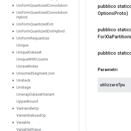
Uniform
Quantized
Convolution
pubblico stati
Uniform
Quantized
Convolution
Options
Proto)
Hybrid
Uniform
Quantized
Dot
pubblico stati
Uniform
Quantized
Dot
Hybrid
For
Xla
Partition
Uniform
Requantize
Unique
Unique
Dataset
pubblico stati
Unique
With
Counts
Unravel
Index
Parametri
Unsorted
Segment
Join
Unstack
utilizzareTpu
Unstage
Unwrap
Dataset
Variant
Upper
Bound
Var
Handle
Op
Var
Is
Initialized
Op
Variable
Variable
Shape