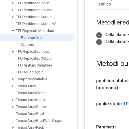
TPUPartitioned
Input
statico
TPUPartitioned
Input
V2
TPUPartitioned
Output
Metodi eredi
TPUPartitioned
Output
V2
TPUReplicate
Metadata
Dalla class
Panoramica
Dalla classe
Options
TPUReplicated
Input
TPUReplicated
Output
Metodi pu
TPUReshard
Variables
TPURound
Robin
Temporary
Variable
pubblico stati
Tensor
Array
booleano)
Tensor
Array
Close
Tensor
Array
Concat
public static
TP
Tensor
Array
Gather
Tensor
Array
Grad
Tensor
Array
Grad
With
Shape
Parametri
Tensor
Array
Pack