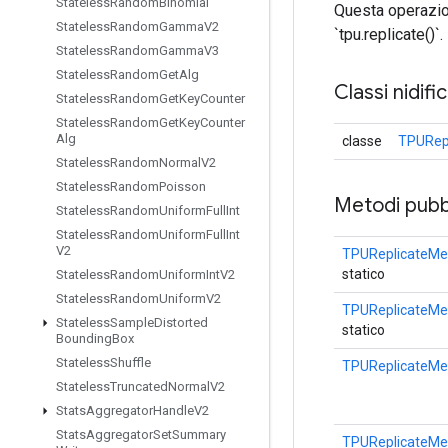
Stateless
Random
Binomial
Questa operazion
Stateless
Random
Gamma
V2
`tpu.replicate()`.
Stateless
Random
Gamma
V3
Stateless
Random
Get
Alg
Classi nidifi
Stateless
Random
Get
Key
Counter
Stateless
Random
Get
Key
Counter
Alg
classe
TPURepl
Stateless
Random
Normal
V2
Stateless
Random
Poisson
Metodi pubbl
Stateless
Random
Uniform
Full
Int
Stateless
Random
Uniform
Full
Int
V2
TPUReplicateMe
statico
Stateless
Random
Uniform
Int
V2
Stateless
Random
Uniform
V2
TPUReplicateMe
Stateless
Sample
Distorted
statico
Bounding
Box
Stateless
Shuffle
TPUReplicateMe
Stateless
Truncated
Normal
V2
Stats
Aggregator
Handle
V2
Stats
Aggregator
Set
Summary
TPUReplicateMe