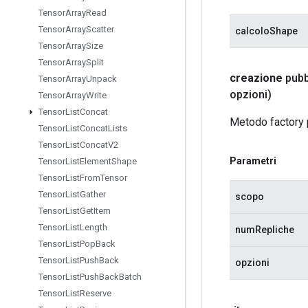
Tensor
Array
Read
Tensor
Array
Scatter
calcoloShape
Tensor
Array
Size
Tensor
Array
Split
creazione
pubb
Tensor
Array
Unpack
opzioni)
Tensor
Array
Write
Tensor
List
Concat
Metodo factory 
Tensor
List
Concat
Lists
Tensor
List
Concat
V2
Parametri
Tensor
List
Element
Shape
Tensor
List
From
Tensor
Tensor
List
Gather
scopo
Tensor
List
Get
Item
Tensor
List
Length
numRepliche
Tensor
List
Pop
Back
Tensor
List
Push
Back
opzioni
Tensor
List
Push
Back
Batch
Tensor
List
Reserve