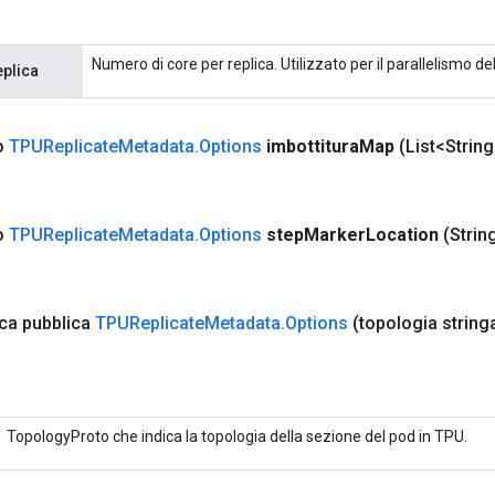
Numero di core per replica. Utilizzato per il parallelismo de
plica
co
TPUReplicate
Metadata
.
Options
imbottitura
Map
(List<String
co
TPUReplicate
Metadata
.
Options
step
Marker
Location
(Strin
ica pubblica
TPUReplicate
Metadata
.
Options
(topologia string
TopologyProto che indica la topologia della sezione del pod in TPU.