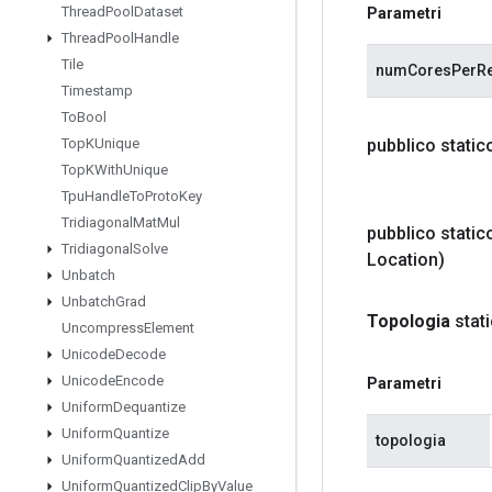
Thread
Pool
Dataset
Parametri
Thread
Pool
Handle
Tile
numCoresPerRe
Timestamp
To
Bool
pubblico stati
Top
KUnique
Top
KWith
Unique
Tpu
Handle
To
Proto
Key
Tridiagonal
Mat
Mul
pubblico stati
Tridiagonal
Solve
Location)
Unbatch
Unbatch
Grad
Topologia
stat
Uncompress
Element
Unicode
Decode
Unicode
Encode
Parametri
Uniform
Dequantize
Uniform
Quantize
topologia
Uniform
Quantized
Add
Uniform
Quantized
Clip
By
Value