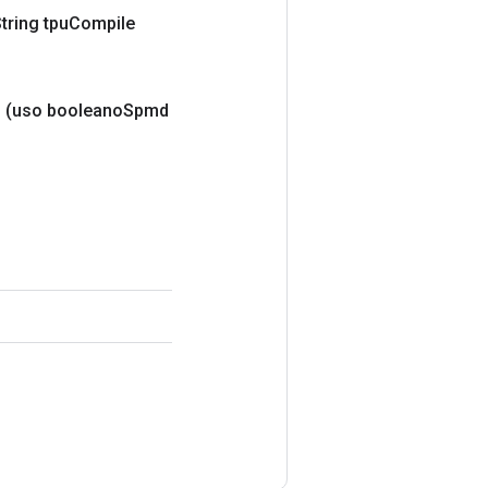
tring tpu
Compile
g
(uso booleano
Spmd