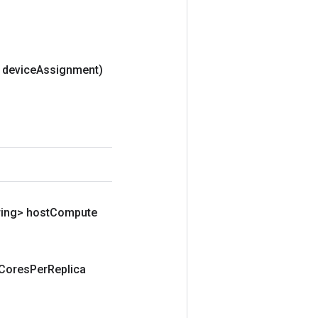
 device
Assignment)
ring> host
Compute
Cores
Per
Replica