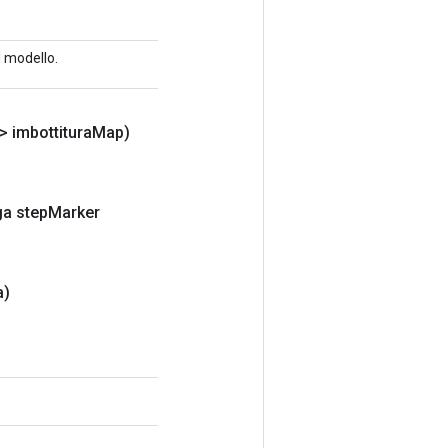
l modello.
> imbottitura
Map)
ga step
Marker
a)