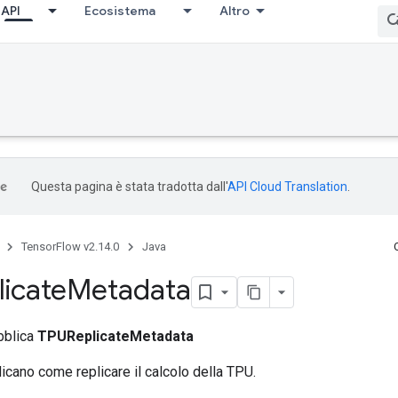
API
Ecosistema
Altro
Questa pagina è stata tradotta dall'
API Cloud Translation
.
TensorFlow v2.14.0
Java
icate
Metadata
bblica
TPUReplicateMetadata
icano come replicare il calcolo della TPU.