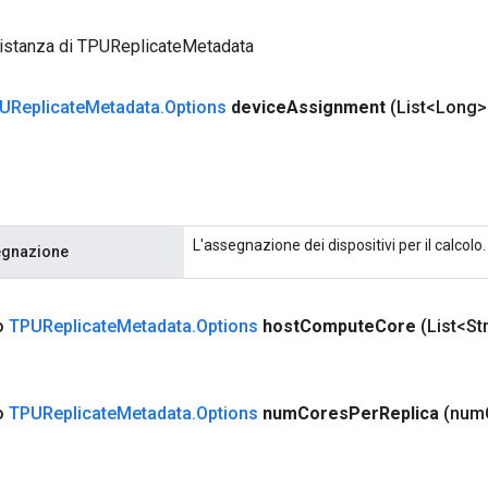
 istanza di TPUReplicateMetadata
UReplicate
Metadata
.
Options
device
Assignment
(List<Long>
L'assegnazione dei dispositivi per il calcolo.
egnazione
co
TPUReplicate
Metadata
.
Options
host
Compute
Core
(List<St
co
TPUReplicate
Metadata
.
Options
num
Cores
Per
Replica
(num