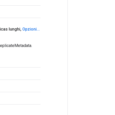
icas lunghi
,
Opzioni
.
.
.
eplicateMetadata.