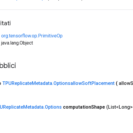
tati
e
org.tensorflow.op.PrimitiveOp
 java.lang.Object
bblici
co
TPUReplicate
Metadata
.
Optionsallow
Soft
Placement
(
allow
S
UReplicate
Metadata
.
Options
computation
Shape
(List<Long>