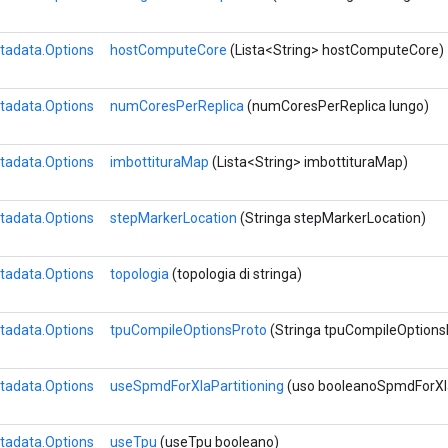
tadata.Options
hostComputeCore
(Lista<String> hostComputeCore)
tadata.Options
numCoresPerReplica
(numCoresPerReplica lungo)
tadata.Options
imbottituraMap
(Lista<String> imbottituraMap)
tadata.Options
stepMarkerLocation
(Stringa stepMarkerLocation)
tadata.Options
topologia
(topologia di stringa)
tadata.Options
tpuCompileOptionsProto
(Stringa tpuCompileOptions
tadata.Options
useSpmdForXlaPartitioning
(uso booleanoSpmdForXla
tadata.Options
useTpu
(useTpu booleano)