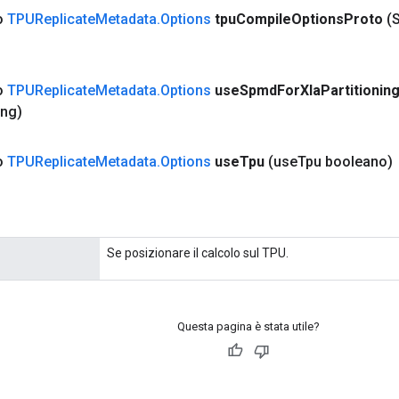
co
TPUReplicate
Metadata
.
Options
tpu
Compile
Options
Proto
(S
co
TPUReplicate
Metadata
.
Options
use
Spmd
For
Xla
Partitionin
ing)
co
TPUReplicate
Metadata
.
Options
use
Tpu
(use
Tpu booleano)
Se posizionare il calcolo sul TPU.
Questa pagina è stata utile?