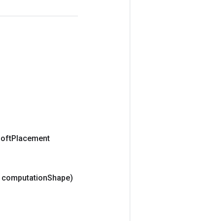
oft
Placement
 computation
Shape)