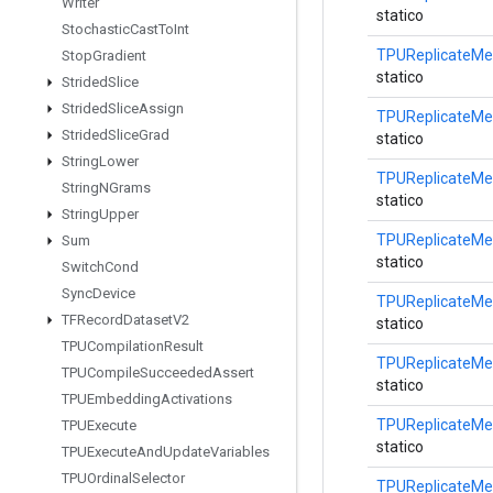
Writer
statico
Stochastic
Cast
To
Int
TPUReplicateMe
Stop
Gradient
statico
Strided
Slice
Strided
Slice
Assign
TPUReplicateMe
Strided
Slice
Grad
statico
String
Lower
TPUReplicateMe
String
NGrams
statico
String
Upper
TPUReplicateMe
Sum
statico
Switch
Cond
Sync
Device
TPUReplicateMe
TFRecord
Dataset
V2
statico
TPUCompilation
Result
TPUReplicateMe
TPUCompile
Succeeded
Assert
statico
TPUEmbedding
Activations
TPUReplicateMe
TPUExecute
statico
TPUExecute
And
Update
Variables
TPUOrdinal
Selector
TPUReplicateMe