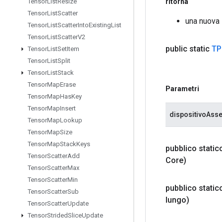
ritorna
Tensor
List
Resize
Tensor
List
Scatter
una nuova
Tensor
List
Scatter
Into
Existing
List
Tensor
List
Scatter
V2
public static
TP
Tensor
List
Set
Item
Tensor
List
Split
Tensor
List
Stack
Tensor
Map
Erase
Parametri
Tensor
Map
Has
Key
Tensor
Map
Insert
dispositivoAss
Tensor
Map
Lookup
Tensor
Map
Size
Tensor
Map
Stack
Keys
pubblico stati
Tensor
Scatter
Add
Core)
Tensor
Scatter
Max
Tensor
Scatter
Min
pubblico stati
Tensor
Scatter
Sub
lungo)
Tensor
Scatter
Update
Tensor
Strided
Slice
Update