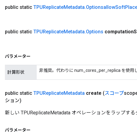
public static
TPUReplicate
Metadata
.
Optionsallow
Soft
Plac
public static
TPUReplicate
Metadata
.
Options
computation
S
パラメーター
非推奨。代わりに num_cores_per_replica を
計算形状
public static
TPUReplicate
Metadata
create
(
スコープ
scop
ション)
新しい TPUReplicateMetadata オペレーションをラ
パラメーター