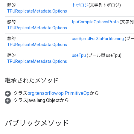
静的
トポロジ
(文字列トポロジ)
TPUReplicateMetadata.Options
静的
tpuCompileOptionsProto
(文字列 t
TPUReplicateMetadata.Options
静的
useSpmdForXlaPartitioning
(ブール
TPUReplicateMetadata.Options
静的
useTpu
(ブール型 useTpu)
TPUReplicateMetadata.Options
継承されたメソッド
クラス
org.tensorflow.op.PrimitiveOp
から
クラスjava.lang.Objectから
パブリックメソッド