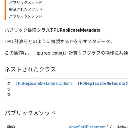
パブリックメソッド
継承されたメソッド
パブリックメソッド
パブリック最終クラス
TPUReplicateMetadata
TPU 計算をどのように複製するかを示すメタデータ。
この操作は、「tpu.replicate()」計算サブグラフの操作
ネストされたクラス
TPUReplicate
Metadata
ク
TPUReplicateMetadata.Options
ラ
ス
パブリックメソッド
静的
allowSoftPlacement
(ブール値のall