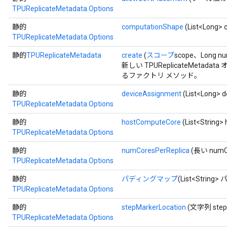
TPUReplicateMetadata.Options
静的
computationShape
(List<Long> 
TPUReplicateMetadata.Options
静的
TPUReplicateMetadata
create
(
スコープ
scope、Long nu
新しい TPUReplicateMet
るファクトリ メソッド。
静的
deviceAssignment
(List<Long> 
TPUReplicateMetadata.Options
静的
hostComputeCore
(List<String>
TPUReplicateMetadata.Options
x
静的
numCoresPerReplica
(長い numCo
TPUReplicateMetadata.Options
静的
パディングマップ
(List<Strin
TPUReplicateMetadata.Options
静的
stepMarkerLocation
(文字列 stepM
TPUReplicateMetadata.Options