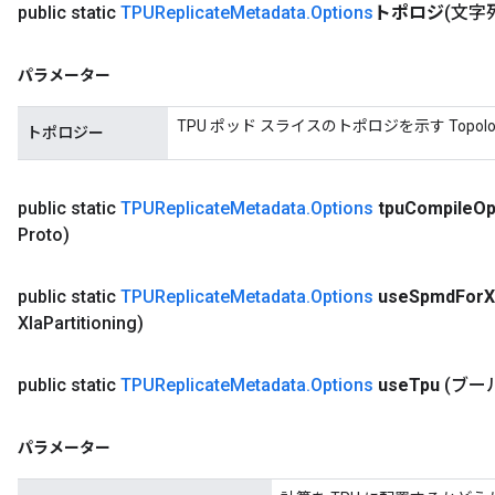
public static
TPUReplicate
Metadata
.
Options
トポロジ
(文字
パラメーター
TPU ポッド スライスのトポロジを示す Topolog
トポロジー
public static
TPUReplicate
Metadata
.
Options
tpu
Compile
Op
Proto)
public static
TPUReplicate
Metadata
.
Options
use
Spmd
For
X
Xla
Partitioning)
public static
TPUReplicate
Metadata
.
Options
use
Tpu
(ブール
パラメーター