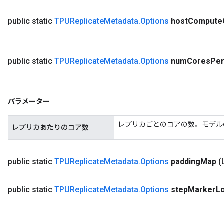
public static
TPUReplicate
Metadata
.
Options
host
Compute
public static
TPUReplicate
Metadata
.
Options
num
Cores
Pe
パラメーター
レプリカごとのコアの数。モデル
レプリカあたりのコア数
public static
TPUReplicate
Metadata
.
Options
padding
Map
(
public static
TPUReplicate
Metadata
.
Options
step
Marker
L