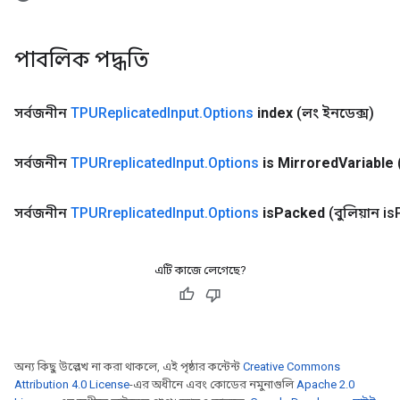
পাবলিক পদ্ধতি
সর্বজনীন
TPUReplicated
Input
.
Options
index
(লং ইনডেক্স)
সর্বজনীন
TPURreplicated
Input
.
Options
is Mirrored
Variable
সর্বজনীন
TPURreplicated
Input
.
Options
is
Packed
(বুলিয়ান is
এটি কাজে লেগেছে?
অন্য কিছু উল্লেখ না করা থাকলে, এই পৃষ্ঠার কন্টেন্ট
Creative Commons
Attribution 4.0 License
-এর অধীনে এবং কোডের নমুনাগুলি
Apache 2.0