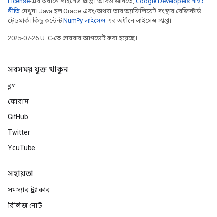
License
-এর অধীনে লাইসেন্স প্রাপ্ত। আরও জানতে,
Google Developers সাইট
নীতি
দেখুন। Java হল Oracle এবং/অথবা তার অ্যাফিলিয়েট সংস্থার রেজিস্টার্ড
ট্রেডমার্ক। কিছু কন্টেন্ট
NumPy লাইসেন্স
-এর অধীনে লাইসেন্স প্রাপ্ত।
2025-07-26 UTC-তে শেষবার আপডেট করা হয়েছে।
সবসময় যুক্ত থাকুন
ব্লগ
ফোরাম
GitHub
Twitter
YouTube
সহায়তা
সমস্যার ট্র্যাকার
রিলিজ নোট