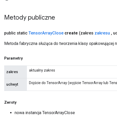
Metody publiczne
public static
Tensor
Array
Close
create
(zakres
zakresu
,
u
Metoda fabryczna służąca do tworzenia klasy opakowującej 
Parametry
aktualny zakres
zakres
Dojście do TensorArray (wyjście TensorArray lub Ten
uchwyt
Zwroty
nowa instancja TensorArrayClose