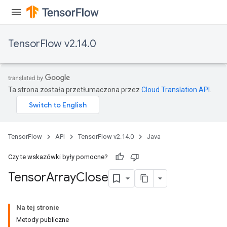
TensorFlow v2.14.0
Ta strona została przetłumaczona przez
Cloud Translation API
.
TensorFlow
API
TensorFlow v2.14.0
Java
Czy te wskazówki były pomocne?
Tensor
Array
Close
Na tej stronie
Metody publiczne