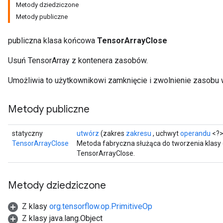
Metody dziedziczone
Metody publiczne
publiczna klasa końcowa
TensorArrayClose
Usuń TensorArray z kontenera zasobów.
Umożliwia to użytkownikowi zamknięcie i zwolnienie zasobu w
Metody publiczne
statyczny
utwórz
(zakres
zakresu
, uchwyt
operandu
<?>
TensorArrayClose
Metoda fabryczna służąca do tworzenia klasy
TensorArrayClose.
Metody dziedziczone
Z klasy
org.tensorflow.op.PrimitiveOp
Z klasy java.lang.Object