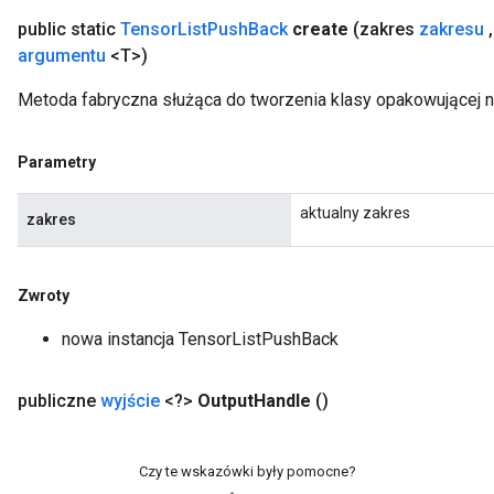
public static
Tensor
List
Push
Back
create
(zakres
zakresu
,
argumentu
<T>)
Metoda fabryczna służąca do tworzenia klasy opakowującej 
Parametry
aktualny zakres
zakres
Zwroty
nowa instancja TensorListPushBack
publiczne
wyjście
<?>
Output
Handle
()
Czy te wskazówki były pomocne?