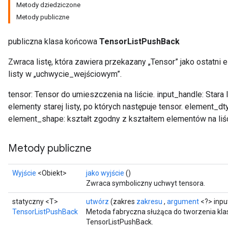
Metody dziedziczone
Metody publiczne
publiczna klasa końcowa
TensorListPushBack
Zwraca listę, która zawiera przekazany „Tensor” jako ostatni
listy w „uchwycie_wejściowym”.
tensor: Tensor do umieszczenia na liście. input_handle: Stara 
elementy starej listy, po których następuje tensor. element_dt
element_shape: kształt zgodny z kształtem elementów na liśc
Metody publiczne
Wyjście
<Obiekt>
jako wyjście
()
Zwraca symboliczny uchwyt tensora.
statyczny <T>
utwórz
(zakres
zakresu
,
argument
<?> inpu
TensorListPushBack
Metoda fabryczna służąca do tworzenia kla
TensorListPushBack.