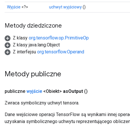
Wyjście
<?>
uchwyt wyjściowy
()
Metody dziedziczone
Z klasy
org.tensorflow.op.PrimitiveOp
Z klasy java.lang.Object
Z interfejsu
org.tensorflow.Operand
Metody publiczne
publiczne
wyjście
<Obiekt>
as
Output
()
Zwraca symboliczny uchwyt tensora.
Dane wejściowe operacji TensorFlow są wynikami innej operac
uzyskania symbolicznego uchwytu reprezentującego obliczen