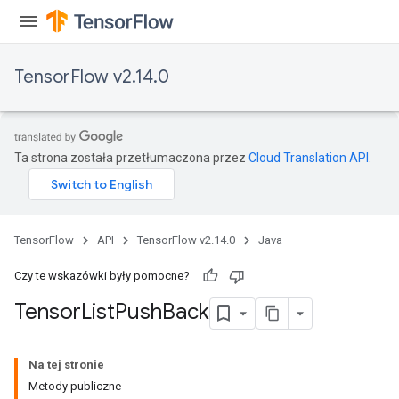
TensorFlow v2.14.0
Ta strona została przetłumaczona przez
Cloud Translation API
.
TensorFlow
API
TensorFlow v2.14.0
Java
Czy te wskazówki były pomocne?
Tensor
List
Push
Back
Na tej stronie
Metody publiczne