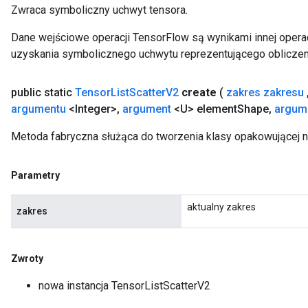
Zwraca symboliczny uchwyt tensora.
Dane wejściowe operacji TensorFlow są wynikami innej operac
uzyskania symbolicznego uchwytu reprezentującego obliczen
public static
Tensor
List
Scatter
V2
create
(
zakres zakresu
argumentu
<Integer>
,
argument
<U> element
Shape
,
argum
Metoda fabryczna służąca do tworzenia klasy opakowującej n
Parametry
aktualny zakres
zakres
Zwroty
nowa instancja TensorListScatterV2