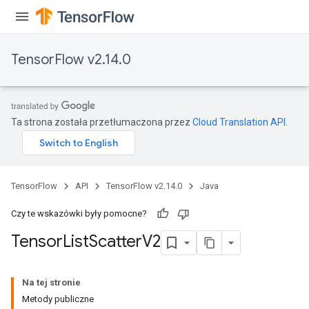
TensorFlow v2.14.0
Ta strona została przetłumaczona przez
Cloud Translation API
.
TensorFlow
API
TensorFlow v2.14.0
Java
Czy te wskazówki były pomocne?
Tensor
List
Scatter
V2
Na tej stronie
Metody publiczne