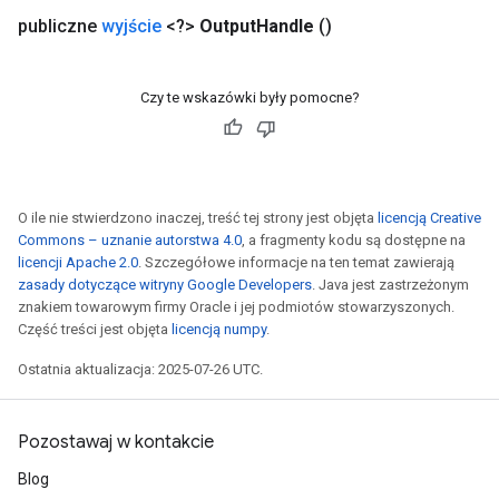
publiczne
wyjście
<?>
Output
Handle
()
Czy te wskazówki były pomocne?
O ile nie stwierdzono inaczej, treść tej strony jest objęta
licencją Creative
Commons – uznanie autorstwa 4.0
, a fragmenty kodu są dostępne na
licencji Apache 2.0
. Szczegółowe informacje na ten temat zawierają
zasady dotyczące witryny Google Developers
. Java jest zastrzeżonym
znakiem towarowym firmy Oracle i jej podmiotów stowarzyszonych.
Część treści jest objęta
licencją numpy
.
Ostatnia aktualizacja: 2025-07-26 UTC.
Pozostawaj w kontakcie
Blog