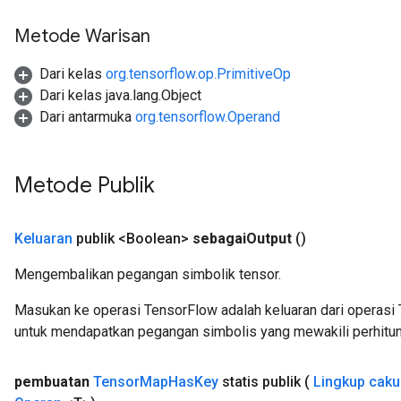
Metode Warisan
Dari kelas
org.tensorflow.op.PrimitiveOp
Dari kelas java.lang.Object
Dari antarmuka
org.tensorflow.Operand
Metode Publik
Keluaran
publik <Boolean>
sebagai
Output
()
Mengembalikan pegangan simbolik tensor.
Masukan ke operasi TensorFlow adalah keluaran dari operasi 
untuk mendapatkan pegangan simbolis yang mewakili perhitun
pembuatan
Tensor
Map
Has
Key
statis publik
(
Lingkup cak