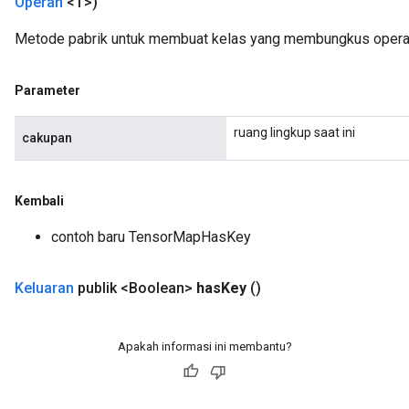
Operan
<T>)
Metode pabrik untuk membuat kelas yang membungkus oper
Parameter
ruang lingkup saat ini
cakupan
Kembali
contoh baru TensorMapHasKey
Keluaran
publik <Boolean>
has
Key
()
Apakah informasi ini membantu?