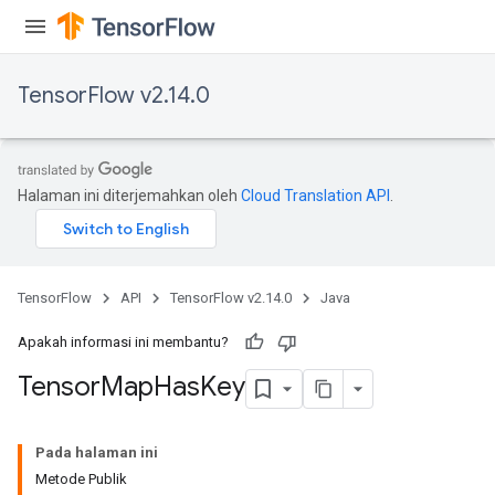
TensorFlow v2.14.0
Halaman ini diterjemahkan oleh
Cloud Translation API
.
TensorFlow
API
TensorFlow v2.14.0
Java
Apakah informasi ini membantu?
Tensor
Map
Has
Key
Pada halaman ini
Metode Publik