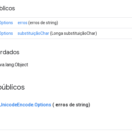
licos
Options
erros
(erros de string)
Options
substituiçãoChar
(Longa substituiçãoChar)
rdados
va.lang.Object
públicos
Unicode
Encode
.
Options
(
erros
de
string)