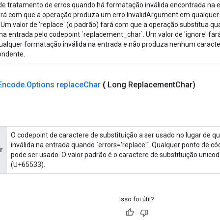
 de tratamento de erros quando há formatação inválida encontrada na e
' fará com que a operação produza um erro InvalidArgument em qualque
. Um valor de 'replace' (o padrão) fará com que a operação substitua q
 na entrada pelo codepoint `replacement_char`. Um valor de 'ignore' f
qualquer formatação inválida na entrada e não produza nenhum caracte
ondente.
Encode
.
Options replace
Char
(
Long Replacement
Char)
O codepoint de caractere de substituição a ser usado no lugar de 
inválida na entrada quando `errors='replace'`. Qualquer ponto de có
r
pode ser usado. O valor padrão é o caractere de substituição unico
(U+65533).
Isso foi útil?