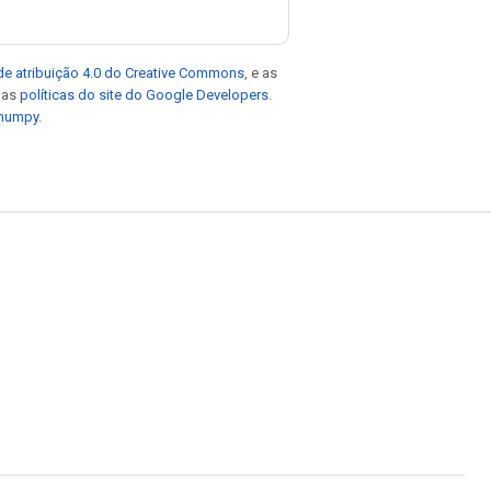
de atribuição 4.0 do Creative Commons
, e as
e as
políticas do site do Google Developers
.
 numpy
.