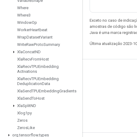
Variable
Shape
Where
Where3
Exceto no caso de indicaç
Window
Op
amostras de código são l
Worker
Heartbeat
Java é uma marca registra
Wrap
Dataset
Variant
Última atualização 2023-1
Write
Raw
Proto
Summary
Xla
Concat
ND
Xla
Recv
From
Host
Xla
Recv
TPUEmbedding
Permanecer conectado
Activations
Xla
Recv
TPUEmbedding
Blog
Deduplication
Data
Fórum
Xla
Send
TPUEmbedding
Gradients
Xla
Send
To
Host
GitHub
Xla
Split
ND
Twitter
Xlog1py
YouTube
Zeros
Zeros
Like
org
.
tensorflow
.
types