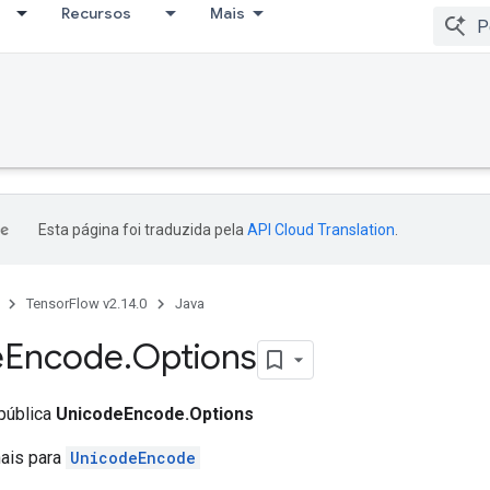
Recursos
Mais
Esta página foi traduzida pela
API Cloud Translation
.
TensorFlow v2.14.0
Java
e
Encode
.
Options
 pública
UnicodeEncode.Options
nais para
UnicodeEncode