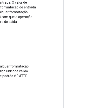
ntrada. O valor de
r formatação de entrada
ualquer formatação
ará com que a operação
re de saída
qualquer formatação
digo unicode válido
de padrão é 0xFFFD