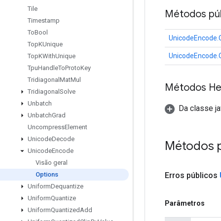
Tile
Métodos púb
Timestamp
To
Bool
UnicodeEncode.
Top
KUnique
UnicodeEncode.
Top
KWith
Unique
Tpu
Handle
To
Proto
Key
Tridiagonal
Mat
Mul
Métodos He
Tridiagonal
Solve
Unbatch
Da classe ja
Unbatch
Grad
Uncompress
Element
Unicode
Decode
Métodos 
Unicode
Encode
Visão geral
Erros
públicos
Options
Uniform
Dequantize
Uniform
Quantize
Parâmetros
Uniform
Quantized
Add