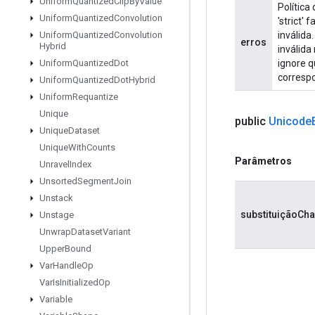
Uniform
Quantized
Clip
By
Value
Política
Uniform
Quantized
Convolution
'strict
inválida
Uniform
Quantized
Convolution
erros
Hybrid
inválida
ignore 
Uniform
Quantized
Dot
corresp
Uniform
Quantized
Dot
Hybrid
Uniform
Requantize
Unique
public
Unicode
Unique
Dataset
Unique
With
Counts
Parâmetros
Unravel
Index
Unsorted
Segment
Join
Unstack
substituiçãoCha
Unstage
Unwrap
Dataset
Variant
Upper
Bound
Var
Handle
Op
Var
Is
Initialized
Op
Variable