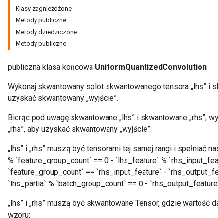
Klasy zagnieżdżone
ntumParameters
Metody publiczne
ters
Metody dziedziczone
ropParameters
Metody publiczne
s
atorParameters
publiczna klasa końcowa
UniformQuantizedConvolution
ghtParameters
meters
Wykonaj skwantowany splot skwantowanego tensora „lhs” i s
adParameters
uzyskać skwantowany „wyjście”.
rameters
eters
Biorąc pod uwagę skwantowane „lhs” i skwantowane „rhs”, wy
ientDescentParameters
„rhs”, aby uzyskać skwantowany „wyjście”.
„lhs” i „rhs” muszą być tensorami tej samej rangi i spełniać na
% `feature_group_count` == 0 - `lhs_feature` % `rhs_input_feat
`feature_group_count` == `rhs_input_feature` - `rhs_output_f
`lhs_partia` % `batch_group_count` == 0 - `rhs_output_featur
„lhs” i „rhs” muszą być skwantowane Tensor, gdzie wartość d
wzoru: