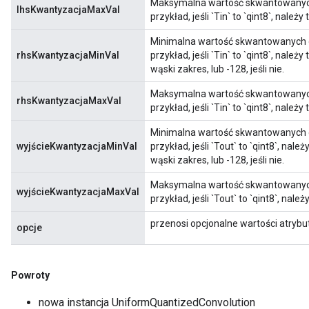
Maksymalna wartość skwantowanych
lhsKwantyzacjaMaxVal
przykład, jeśli `Tin` to `qint8`, należy
Minimalna wartość skwantowanych 
rhsKwantyzacjaMinVal
przykład, jeśli `Tin` to `qint8`, nale
wąski zakres, lub -128, jeśli nie.
Maksymalna wartość skwantowanyc
rhsKwantyzacjaMaxVal
przykład, jeśli `Tin` to `qint8`, należy
Minimalna wartość skwantowanych 
wyjścieKwantyzacjaMinVal
przykład, jeśli `Tout` to `qint8`, nal
wąski zakres, lub -128, jeśli nie.
Maksymalna wartość skwantowanych
wyjścieKwantyzacjaMaxVal
przykład, jeśli `Tout` to `qint8`, nale
przenosi opcjonalne wartości atryb
opcje
x
Powroty
nowa instancja UniformQuantizedConvolution