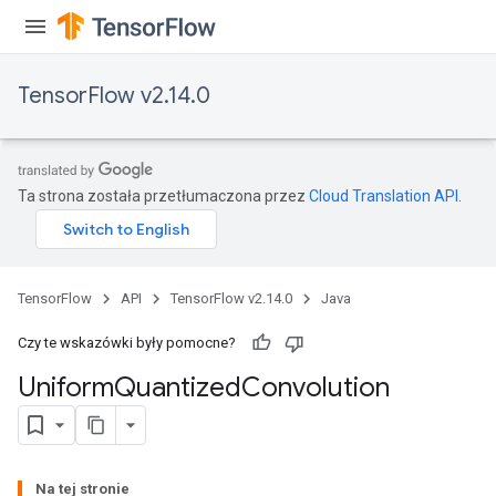
TensorFlow v2.14.0
Ta strona została przetłumaczona przez
Cloud Translation API
.
TensorFlow
API
TensorFlow v2.14.0
Java
Czy te wskazówki były pomocne?
m
Uniform
Quantized
Convolution
rs
Na tej stronie
eters