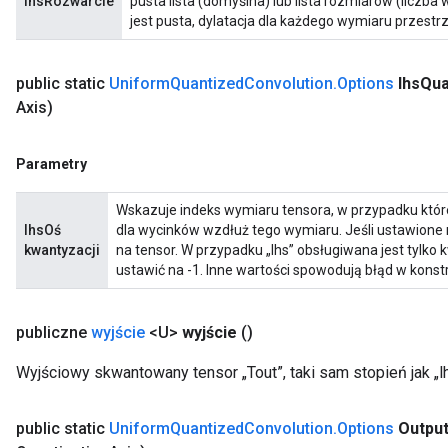
lhsRozwarcie
pusta lista (domyślna) lub lista rozmiarów (liczba 
jest pusta, dylatacja dla każdego wymiaru przestrz
public static
Uniform
Quantized
Convolution
.
Options
lhs
Qua
Axis)
Parametry
Wskazuje indeks wymiaru tensora, w przypadku któ
lhsOś
dla wycinków wzdłuż tego wymiaru. Jeśli ustawione 
kwantyzacji
na tensor. W przypadku „lhs” obsługiwana jest tylko 
ustawić na -1. Inne wartości spowodują błąd w konstr
publiczne
wyjście
<U>
wyjście
()
Wyjściowy skwantowany tensor „Tout”, taki sam stopień jak „lhs
public static
Uniform
Quantized
Convolution
.
Options
Outpu