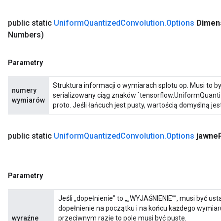
public static
Uniform
Quantized
Convolution
.
Options
Dimen
Numbers)
Parametry
Struktura informacji o wymiarach splotu op. Musi to b
numery
serializowany ciąg znaków `tensorflow.UniformQuan
wymiarów
proto. Jeśli łańcuch jest pusty, wartością domyślną jes
public static
Uniform
Quantized
Convolution
.
Options
jawne
Parametry
Jeśli „dopełnienie” to „„WYJAŚNIENIE””, musi być us
dopełnienie na początku i na końcu każdego wymiar
wyraźne
przeciwnym razie to pole musi być puste.