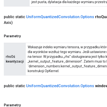
jest pusta, dylatacja dla każdego wymiaru przestr
public static
Uniform
Quantized
Convolution
.
Options
rhs
Qua
Axis)
Parametry
Wskazuje indeks wymiaru tensora, w przypadku któ
dla wycinków wzdłuż tego wymiaru. Jeśli ustawione 
rhsOś
na tensor. W przypadku „rhs” obsługiwana jest tylko
kwantyzacji
„kernel_output_feature_dimension”. Zatem musi to b
`dimension_numbers.kernel_output_feature_dimensi
konstrukcji OpKernel.
public static
Uniform
Quantized
Convolution
.
Options
windo
Parametry