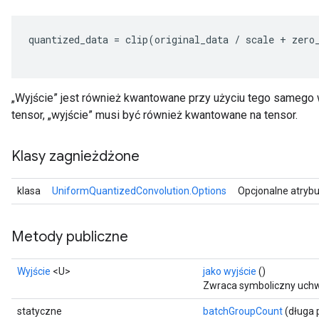
quantized_data
=
clip
(
original_data
/
scale
+
zero
„Wyjście” jest również kwantowane przy użyciu tego samego w
tensor, „wyjście” musi być również kwantowane na tensor.
Klasy zagnieżdżone
klasa
UniformQuantizedConvolution.Options
Opcjonalne atrybu
Metody publiczne
Wyjście
<U>
jako wyjście
()
Zwraca symboliczny uchw
statyczne
batchGroupCount
(długa 