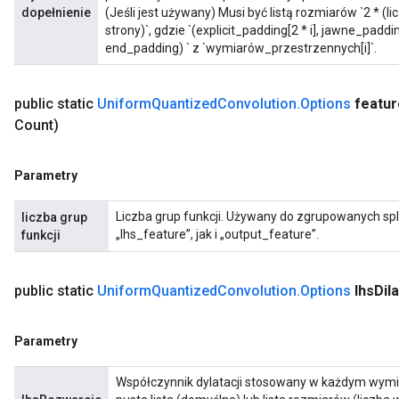
dopełnienie
(Jeśli jest używany) Musi być listą rozmiarów `2 * 
strony)`, gdzie `(explicit_padding[2 * i], jawne_paddin
end_padding) ` z `wymiarów_przestrzennych[i]`.
public static
Uniform
Quantized
Convolution
.
Options
featur
Count)
Parametry
Liczba grup funkcji. Używany do zgrupowanych sp
liczba grup
„lhs_feature”, jak i „output_feature”.
funkcji
public static
Uniform
Quantized
Convolution
.
Options
lhs
Dil
Parametry
Współczynnik dylatacji stosowany w każdym wymia