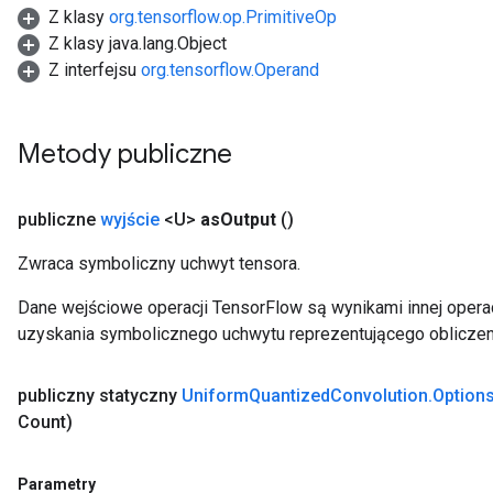
Z klasy
org.tensorflow.op.PrimitiveOp
Z klasy java.lang.Object
Z interfejsu
org.tensorflow.Operand
Metody publiczne
publiczne
wyjście
<U>
as
Output
()
Zwraca symboliczny uchwyt tensora.
Dane wejściowe operacji TensorFlow są wynikami innej operac
uzyskania symbolicznego uchwytu reprezentującego obliczen
publiczny statyczny
Uniform
Quantized
Convolution
.
Option
Count)
Parametry