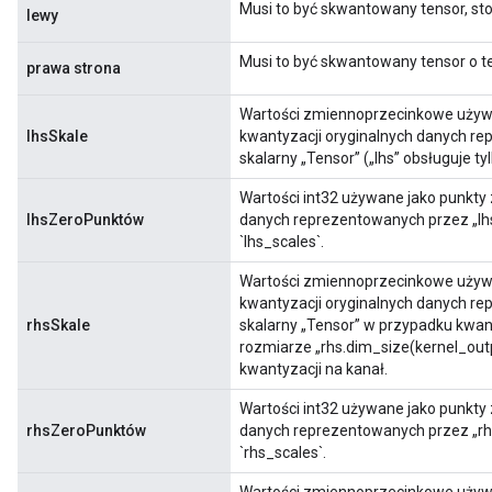
Musi to być skwantowany tensor, sto
lewy
Musi to być skwantowany tensor o te
prawa strona
Wartości zmiennoprzecinkowe używa
lhsSkale
kwantyzacji oryginalnych danych rep
skalarny „Tensor” („lhs” obsługuje ty
Wartości int32 używane jako punkty
lhsZeroPunktów
danych reprezentowanych przez „lhs
`lhs_scales`.
Wartości zmiennoprzecinkowe używa
kwantyzacji oryginalnych danych re
rhsSkale
skalarny „Tensor” w przypadku kwant
rozmiarze „rhs.dim_size(kernel_ou
kwantyzacji na kanał.
Wartości int32 używane jako punkty
rhsZeroPunktów
danych reprezentowanych przez „rhs
`rhs_scales`.