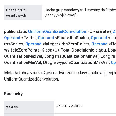
Liczba grup wsadowych. Używany do filtrów
liczba grup
„cechy_wyjściowej”.
wsadowych
public static
Uniform
Quantized
Convolution
<U>
create
(
Z
Operand
<T> rhs
,
Operand
<Float> lhs
Scales
,
Operand
<Int
rhs
Scales
,
Operand
<Integer> rhs
Zero
Points
,
Operand
<Flo
wyjście
Zero
Points
,
Klasa<U> Tout
,
Dopełnienie ciągu
,
Long
Quantization
Max
Val
,
Long rhs
Quantization
Min
Val
,
Long rh
Quantization
Min
Val
,
Długie wyjście
Quantization
Max
Val
,
Op
Metoda fabryczna służąca do tworzenia klasy opakowującej 
UniformQuantizedConvolution.
Parametry
aktualny zakres
zakres