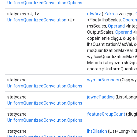
UniformQuantizedConvolution.Options
statyczny <U, T>
utwórz
(
Zakres
zasięgu,
UniformQuantizedConvolution
<U>
<Float> lhsScales,
Opera
rhsScales,
Operand
<Inte
OutputScales,
Operand
<I
dopełnienie ciągu, długie
lhsQuantizationMaxVal, d
rhsQuantizationMaxVal, d
wyjścieQuantizationMaxV
Metoda fabryczna służąc
operację UniformQuantiz
statyczne
wymiarNumbers
(Ciąg w
UniformQuantizedConvolution.Options
statyczne
jawnePadding
(List<Long
UniformQuantizedConvolution.Options
statyczne
featureGroupCount
(dług
UniformQuantizedConvolution.Options
statyczne
lhsDilation
(List<Long> lhs