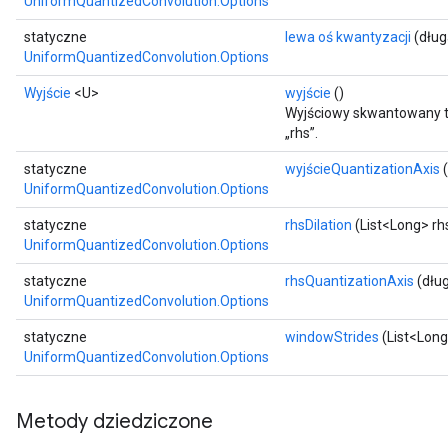
UniformQuantizedConvolution.Options
statyczne
lewa oś kwantyzacji
(dług
UniformQuantizedConvolution.Options
Wyjście
<U>
wyjście
()
Wyjściowy skwantowany ten
„rhs”.
statyczne
wyjścieQuantizationAxis
(
UniformQuantizedConvolution.Options
statyczne
rhsDilation
(List<Long> rhs
UniformQuantizedConvolution.Options
statyczne
rhsQuantizationAxis
(dług
UniformQuantizedConvolution.Options
statyczne
windowStrides
(List<Long
UniformQuantizedConvolution.Options
Metody dziedziczone