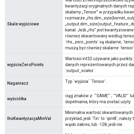
Wartości zmiennoprzecinkowe używa
kwantyzacji oryginalnych danych rep
skalarny „Tensor” w przypadku kwant
rozmiarze „rhs.dim_size(kernel_out
Skale wyjściowe
„output.dim_size(output_feature_d
kanał. Jeśli „rhs” jest kwantyzowan
również skwantowany według tensora.
`rhs_zero_points` są skalarne, `tenso
muszą być również skalarne `tensor`
Wartości int32 używane jako punkty
wyjścieZeroPoints
danych reprezentowanych przez dan
`output_scales`.
Typ `wyjścia` `Tensor`.
Naganiacz
ciąg znaków z: `"SAME"`, `"VALID"` l
wyściółka
dopełniania, który ma zostać użyty.
Minimalna wartość skwantowanych 
lhsKwantyzacjaMinVal
przykład, jeśli `Tin` to `qint8`, nale
wąski zakres, lub -128, jeśli nie.