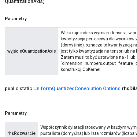
Quantization
Axis)
Parametry
Wskazuje indeks wymiaru tensora, w p
kwantyzacja per-osiowa dla wycinków w
(domyślnie), oznacza to kwantyzację n
wyjścieQuantizationAxis
jest tylko kwantyzacja na tensor lub n
Zatem musi to być ustawione na -1 lub
`dimension_numbers.output_feature_di
konstrukcji OpKernel.
public static
Uniform
Quantized
Convolution
.
Options
rhs
Dil
Parametry
Współczynnik dylatacji stosowany w każdym wymia
rhsRozwarcie
pusta lista (domyślna) lub lista rozmiarów (liczba 