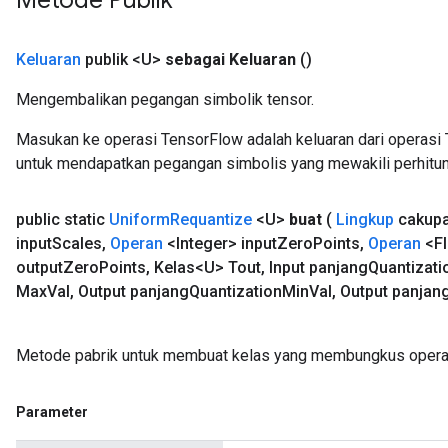
Metode Publik
Keluaran
publik <U>
sebagai Keluaran
()
Mengembalikan pegangan simbolik tensor.
Masukan ke operasi TensorFlow adalah keluaran dari operasi 
untuk mendapatkan pegangan simbolis yang mewakili perhitun
public static
Uniform
Requantize
<U>
buat
(
Lingkup
cakup
input
Scales
,
Operan
<Integer> input
Zero
Points
,
Operan
<Fl
output
Zero
Points
,
Kelas<U> Tout
,
Input panjang
Quantizati
Max
Val
,
Output panjang
Quantization
Min
Val
,
Output panjan
Metode pabrik untuk membuat kelas yang membungkus operas
Parameter