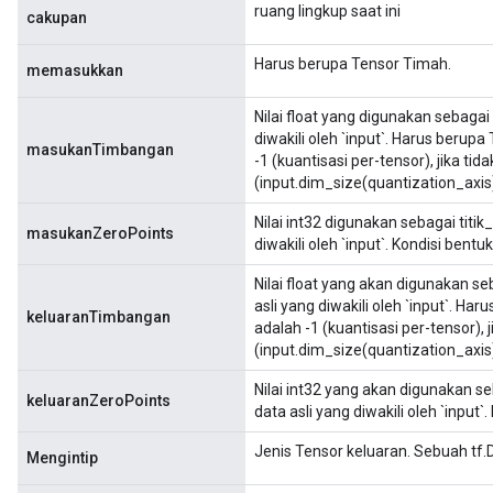
ruang lingkup saat ini
cakupan
Harus berupa Tensor Timah.
memasukkan
Nilai float yang digunakan sebagai
diwakili oleh `input`. Harus berupa
masukanTimbangan
-1 (kuantisasi per-tensor), jika ti
(input.dim_size(quantization_axis)
Nilai int32 digunakan sebagai titi
masukanZeroPoints
diwakili oleh `input`. Kondisi bent
Nilai float yang akan digunakan s
asli yang diwakili oleh `input`. Ha
keluaranTimbangan
adalah -1 (kuantisasi per-tensor), 
(input.dim_size(quantization_axis)
Nilai int32 yang akan digunakan s
keluaranZeroPoints
data asli yang diwakili oleh `input
Jenis Tensor keluaran. Sebuah tf.DT
Mengintip