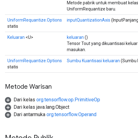
Metode pabrik untuk membuat kela
UniformRequantize baru.
UniformRequantize.Options
inputQuantizationAxis
(InputPanjang
statis
Keluaran
<U>
keluaran
()
Tensor Tout yang dikuantisasi kelu
masukan.
UniformRequantize.Options
Sumbu Kuantisasi keluaran
(Sumbu K
statis
Metode Warisan
Dari kelas
org.tensorflow.op.PrimitiveOp
Dari kelas java.lang.Object
Dari antarmuka
org.tensorflow.Operand