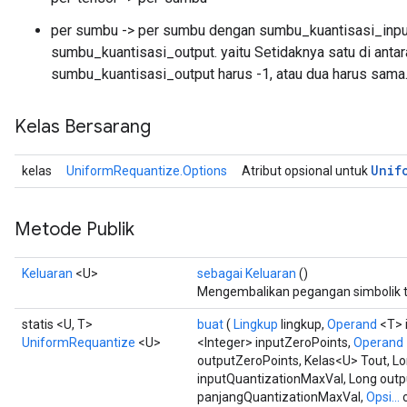
per sumbu -> per sumbu dengan sumbu_kuantisasi_inp
sumbu_kuantisasi_output. yaitu Setidaknya satu di anta
sumbu_kuantisasi_output harus -1, atau dua harus sama
Kelas Bersarang
Unif
kelas
UniformRequantize.Options
Atribut opsional untuk
Metode Publik
Keluaran
<U>
sebagai Keluaran
()
Mengembalikan pegangan simbolik t
statis <U, T>
buat
(
Lingkup
lingkup,
Operand
<T> 
UniformRequantize
<U>
<Integer> inputZeroPoints,
Operand
outputZeroPoints, Kelas<U> Tout, L
x
inputQuantizationMaxVal, Long outp
panjangQuantizationMaxVal,
Opsi...
o