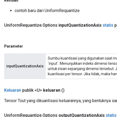
Kembali
contoh baru dari UniformRequantize
Uniform
Requantize
.
Options
input
Quantization
Axis
statis
p
Parameter
Sumbu kuantisasi yang digunakan saat men
`input`. Menunjukkan indeks dimensi tens
inputQuantizationAxis
untuk irisan sepanjang dimensi tersebut. J
kuantisasi per tensor. Jika tidak, maka har
Keluaran
publik <U>
keluaran
()
Tensor Tout yang dikuantisasi keluarannya, yang bentuknya 
Uniform
Requantize
.
Options
output
Quantization
Axis
statis