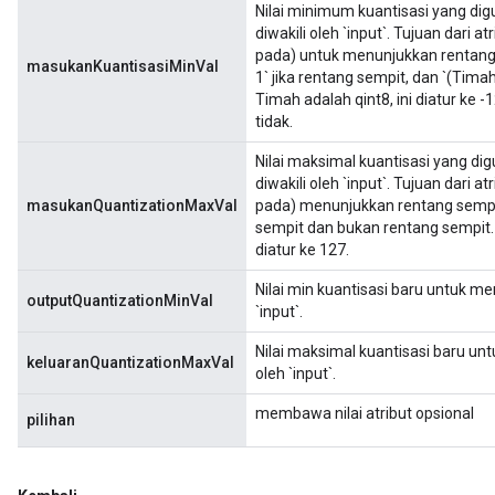
Nilai minimum kuantisasi yang dig
diwakili oleh `input`. Tujuan dari a
pada) untuk menunjukkan rentang s
masukanKuantisasiMinVal
1` jika rentang sempit, dan `(Timah
Timah adalah qint8, ini diatur ke -
tidak.
Nilai maksimal kuantisasi yang di
diwakili oleh `input`. Tujuan dari a
masukanQuantizationMaxVal
pada) menunjukkan rentang sempit,
sempit dan bukan rentang sempit. M
diatur ke 127.
Nilai min kuantisasi baru untuk men
outputQuantizationMinVal
`input`.
Nilai maksimal kuantisasi baru unt
keluaranQuantizationMaxVal
oleh `input`.
membawa nilai atribut opsional
pilihan