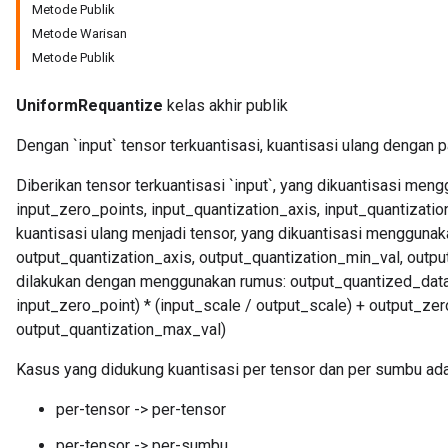
Metode Publik
Metode Warisan
Metode Publik
UniformRequantize
kelas akhir publik
Dengan `input` tensor terkuantisasi, kuantisasi ulang dengan p
Diberikan tensor terkuantisasi `input`, yang dikuantisasi men
input_zero_points, input_quantization_axis, input_quantizati
kuantisasi ulang menjadi tensor, yang dikuantisasi menggunak
output_quantization_axis, output_quantization_min_val, outpu
dilakukan dengan menggunakan rumus: output_quantized_data 
input_zero_point) * (input_scale / output_scale) + output_zer
output_quantization_max_val)
Kasus yang didukung kuantisasi per tensor dan per sumbu ada
per-tensor -> per-tensor
per-tensor -> per-sumbu