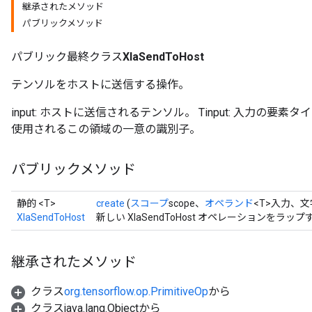
継承されたメソッド
パブリックメソッド
パブリック最終クラス
XlaSendToHost
テンソルをホストに送信する操作。
input: ホストに送信されるテンソル。 Tinput: 入力の要素
使用されるこの領域の一意の識別子。
パブリックメソッド
静的 <T>
create
(
スコープ
scope、
オペランド
<T>入力、文
XlaSendToHost
新しい XlaSendToHost オペレーションを
継承されたメソッド
クラス
org.tensorflow.op.PrimitiveOp
から
クラスjava.lang.Objectから