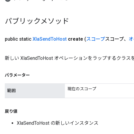
パブリックメソッド
public static
Xla
Send
To
Host
create
(
スコープ
スコープ、
オ
新しい XlaSendToHost オペレーションをラップするク
パラメーター
現在のスコープ
範囲
戻り値
XlaSendToHost の新しいインスタンス