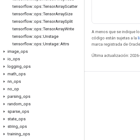
tensorflow
::
ops
::
Tensor
Array
Scatter
tensorflow
::
ops
::
Tensor
Array
Size
tensorflow
::
ops
::
Tensor
Array
Split
tensorflow
::
ops
::
Tensor
Array
Write
A menos que se indique lo 
tensorflow
::
ops
::
Unstage
código están sujetas a la
l
tensorflow
::
ops
::
Unstage
::
Attrs
marca registrada de Oracle
image
_
ops
Última actualización: 2026
io
_
ops
logging
_
ops
math
_
ops
nn
_
ops
Seguir conectado
no
_
op
Blog
parsing
_
ops
Foro
random
_
ops
sparse
_
ops
GitHub
state
_
ops
Twitter
string
_
ops
YouTube
training
_
ops