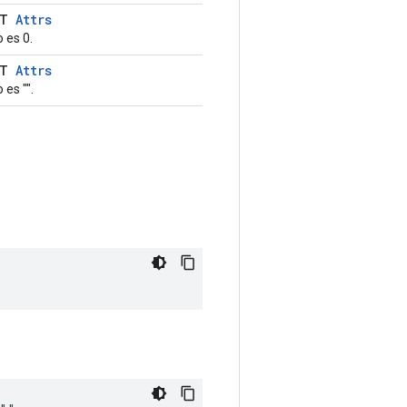
LT
Attrs
 es 0.
LT
Attrs
 es "".