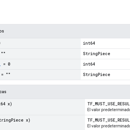
cos
0
int64
""
StringPiece
_
= 0
int64
= ""
StringPiece
icas
64 x)
TF_MUST_USE_RESU
El valor predeterminado
ring
Piece x)
TF_MUST_USE_RESU
El valor predeterminado