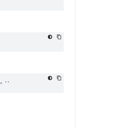
 ""
 = ""