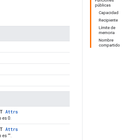
Funciones
públicas
Capacidad
Recipiente
Límite de
memoria
Nombre
compartido
LT
Attrs
 es 0.
LT
Attrs
 es "".