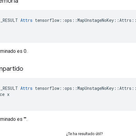
memoria
E_RESULT 
Attrs
 tensorflow::ops::MapUnstageNoKey::Attrs::
rminado es 0.
mpartido
E_RESULT 
Attrs
 tensorflow::ops::MapUnstageNoKey::Attrs::
ce x

rminado es "".
¿Te ha resultado útil?