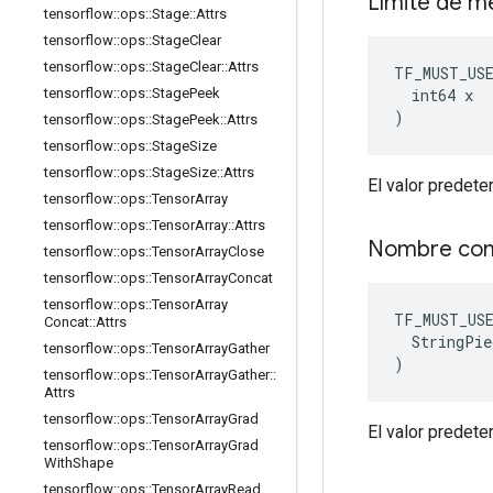
Límite de 
tensorflow
::
ops
::
Stage
::
Attrs
tensorflow
::
ops
::
Stage
Clear
tensorflow
::
ops
::
Stage
Clear
::
Attrs
TF_MUST_US
  int64 x

tensorflow
::
ops
::
Stage
Peek
)
tensorflow
::
ops
::
Stage
Peek
::
Attrs
tensorflow
::
ops
::
Stage
Size
tensorflow
::
ops
::
Stage
Size
::
Attrs
El valor predete
tensorflow
::
ops
::
Tensor
Array
tensorflow
::
ops
::
Tensor
Array
::
Attrs
Nombre co
tensorflow
::
ops
::
Tensor
Array
Close
tensorflow
::
ops
::
Tensor
Array
Concat
tensorflow
::
ops
::
Tensor
Array
TF_MUST_US
Concat
::
Attrs
  StringPie
tensorflow
::
ops
::
Tensor
Array
Gather
)
tensorflow
::
ops
::
Tensor
Array
Gather
::
Attrs
tensorflow
::
ops
::
Tensor
Array
Grad
El valor predete
tensorflow
::
ops
::
Tensor
Array
Grad
With
Shape
tensorflow
::
ops
::
Tensor
Array
Read