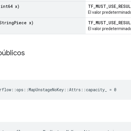
int64 x)
TF_MUST_USE_RESU
El valor predeterminado
String
Piece x)
TF_MUST_USE_RESU
El valor predeterminado
públicos
rflow::ops::MapUnstageNoKey::Attrs::capacity_ = 0