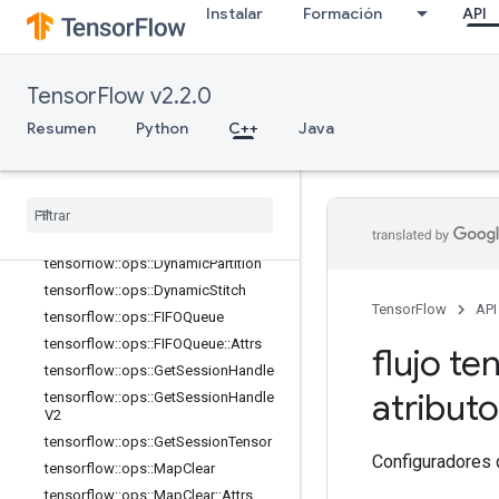
tensorflow::ops::BarrierInsertMany
Instalar
Formación
API
tensorflow::ops::BarrierReadySize
tensorflow::ops::BarrierTakeMany
tensorflow::ops::BarrierTakeMany::At
TensorFlow v2.2.0
trs
Resumen
Python
C++
Java
tensorflow::ops::ConditionalAccumu
lator
tensorflow
::
ops
::
Conditional
Accumulator
::
Attrs
tensorflow
::
ops
::
Delete
Session
Tensor
tensorflow
::
ops
::
Dynamic
Partition
tensorflow
::
ops
::
Dynamic
Stitch
TensorFlow
API
tensorflow
::
ops
::
FIFOQueue
tensorflow
::
ops
::
FIFOQueue
::
Attrs
flujo te
tensorflow
::
ops
::
Get
Session
Handle
atribut
tensorflow
::
ops
::
Get
Session
Handle
V2
tensorflow
::
ops
::
Get
Session
Tensor
Configuradores 
tensorflow
::
ops
::
Map
Clear
tensorflow
::
ops
::
Map
Clear
::
Attrs