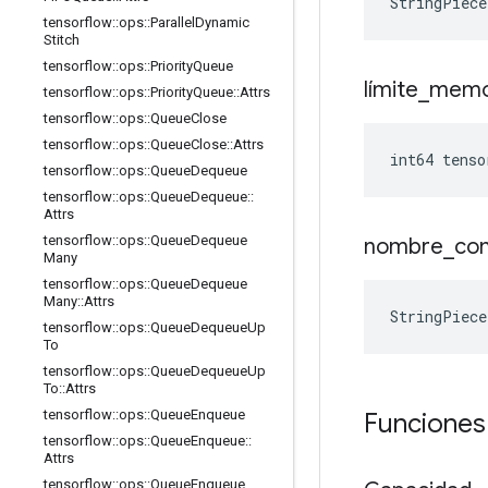
StringPiece
tensorflow
::
ops
::
Parallel
Dynamic
Stitch
tensorflow
::
ops
::
Priority
Queue
límite
_
memo
tensorflow
::
ops
::
Priority
Queue
::
Attrs
tensorflow
::
ops
::
Queue
Close
tensorflow
::
ops
::
Queue
Close
::
Attrs
int64 tenso
tensorflow
::
ops
::
Queue
Dequeue
tensorflow
::
ops
::
Queue
Dequeue
::
Attrs
tensorflow
::
ops
::
Queue
Dequeue
nombre
_
co
Many
tensorflow
::
ops
::
Queue
Dequeue
Many
::
Attrs
StringPiece
tensorflow
::
ops
::
Queue
Dequeue
Up
To
tensorflow
::
ops
::
Queue
Dequeue
Up
To
::
Attrs
tensorflow
::
ops
::
Queue
Enqueue
Funciones
tensorflow
::
ops
::
Queue
Enqueue
::
Attrs
tensorflow
::
ops
::
Queue
Enqueue