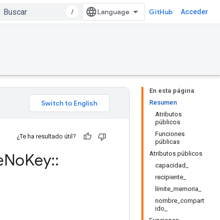
/
GitHub
Acceder
En esta página
Resumen
Atributos
públicos
Funciones
¿Te ha resultado útil?
públicas
Atributos públicos
e
No
Key
::
capacidad_
recipiente_
límite_memoria_
nombre_compart
ido_