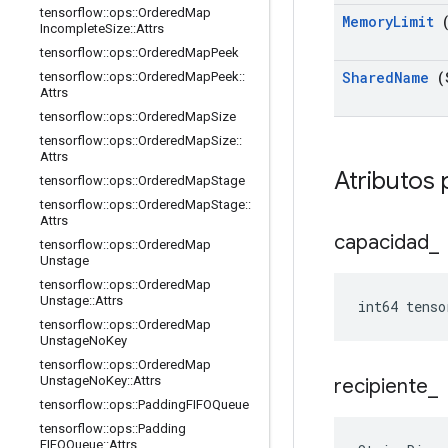
tensorflow
::
ops
::
Ordered
Map
Memory
Limit
(
Incomplete
Size
::
Attrs
tensorflow
::
ops
::
Ordered
Map
Peek
Shared
Name
(
tensorflow
::
ops
::
Ordered
Map
Peek
::
Attrs
tensorflow
::
ops
::
Ordered
Map
Size
tensorflow
::
ops
::
Ordered
Map
Size
::
Attrs
Atributos 
tensorflow
::
ops
::
Ordered
Map
Stage
tensorflow
::
ops
::
Ordered
Map
Stage
::
Attrs
capacidad
_
tensorflow
::
ops
::
Ordered
Map
Unstage
tensorflow
::
ops
::
Ordered
Map
Unstage
::
Attrs
int64 tenso
tensorflow
::
ops
::
Ordered
Map
Unstage
No
Key
tensorflow
::
ops
::
Ordered
Map
Unstage
No
Key
::
Attrs
recipiente
_
tensorflow
::
ops
::
Padding
FIFOQueue
tensorflow
::
ops
::
Padding
FIFOQueue
::
Attrs