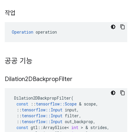
작업
Operation
 operation
공공 기능
Dilation2DBackprop
Filter
Dilation2DBackpropFilter
(
const
::
tensorflow
::
Scope
&
scope
,
::
tensorflow
::
Input
input
,
::
tensorflow
::
Input
filter
,
::
tensorflow
::
Input
out_backprop
,
const
gtl
::
ArraySlice
<
int
>
&
strides
,