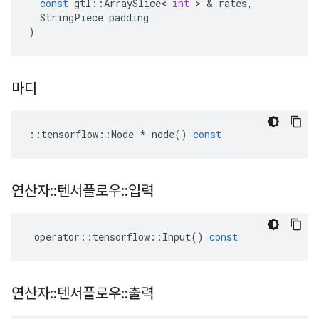
const
gtl
::
ArraySlice
<
int
>
&
rates
,
StringPiece
padding
)
마디
::
tensorflow
::
Node
*
node
()
const
연산자
::
텐서플로우
::
입력
operator
::
tensorflow
::
Input
()
const
연산자
::
텐서플로우
::
출력