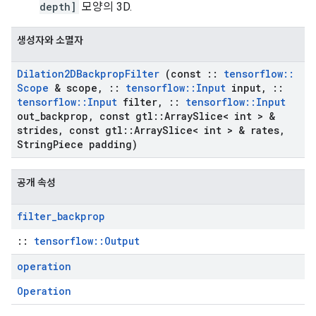
depth]
모양의 3D.
생성자와 소멸자
Dilation2DBackprop
Filter
(const
::
tensorflow
::
Scope
& scope
,
::
tensorflow
::
Input
input
,
::
tensorflow
::
Input
filter
,
::
tensorflow
::
Input
out
_
backprop
,
const gtl
::
Array
Slice< int > &
strides
,
const gtl
::
Array
Slice< int > & rates
,
String
Piece padding)
공개 속성
filter
_
backprop
::
tensorflow::Output
operation
Operation