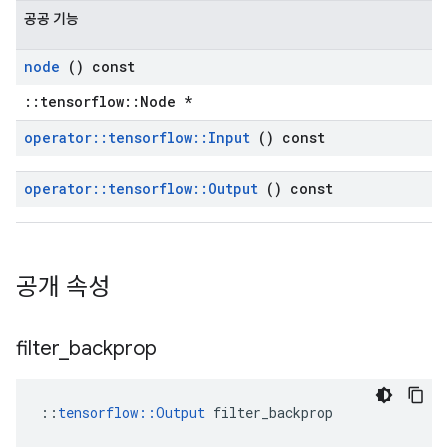
공공 기능
node
() const
::tensorflow::Node *
operator
::
tensorflow
::
Input
() const
operator
::
tensorflow
::
Output
() const
공개 속성
filter
_
backprop
::
tensorflow::Output
 filter_backprop