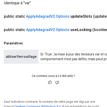
Identique à "var".
public static
Apply
Adagrad
V2
.
Options
update
Slots
(update
public static
Apply
Adagrad
V2
.
Options
use
Locking
(boolée
Paramètres
Si `True`, la mise à jour des tenseurs var et 
utiliserVerrouillage
comportement n'est pas défini, mais peut pr
Ce contenu vous a-t-il été utile ?
Sauf indication contraire, le contenu de cette page est régi par une
licence
Creative Commons Attribution 4.0
, et les échantillons de code