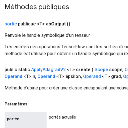
Méthodes publiques
sortie
publique <T>
as
Output
()
Renvoie le handle symbolique d'un tenseur.
Les entrées des opérations TensorFlow sont les sorties d'une
méthode est utilisée pour obtenir un handle symbolique qui rep
urce
public static
Apply
Adagrad
V2
<T>
create
(
Scope
scope
,
O
Op
Operand
<T> lr
,
Operand
<T> epsilon
,
Operand
<T> grad
,
Op
Méthode d'usine pour créer une classe encapsulant une nouv
Paramètres
portée actuelle
portée