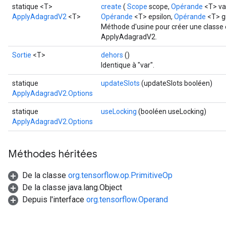
statique <T>
create
(
Scope
scope,
Opérande
<T> va
ApplyAdagradV2
<T>
Opérande
<T> epsilon,
Opérande
<T> g
Méthode d'usine pour créer une classe
ApplyAdagradV2.
Sortie
<T>
dehors
()
Identique à "var".
statique
updateSlots
(updateSlots booléen)
ApplyAdagradV2.Options
statique
useLocking
(booléen useLocking)
ApplyAdagradV2.Options
Méthodes héritées
De la classe
org.tensorflow.op.PrimitiveOp
De la classe java.lang.Object
Depuis l'interface
org.tensorflow.Operand