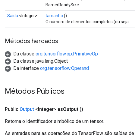
BarrierReadySize.
Saída
<Integer>
tamanho
()
O número de elementos completos (ou seja
Métodos herdados
Da classe
org.tensorflow.op.PrimitiveOp
Da classe java.lang.Object
Da interface
org.tensorflow.Operand
urce
Métodos Públicos
Op
Public
Output
<Integer>
as
Output
()
Retorna o identificador simbólico de um tensor.
As entradas para as operações do TensorFlow são saídas de 