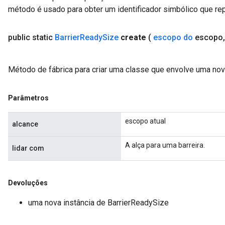
método é usado para obter um identificador simbólico que rep
public static
Barrier
Ready
Size
create
(
escopo do
escopo
,
Método de fábrica para criar uma classe que envolve uma no
ush
Parâmetros
andleOp
escopo atual
alcance
A alça para uma barreira.
lidar com
Split
Devoluções
uma nova instância de BarrierReadySize