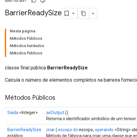
Isso foi útil?
Barrier
Ready
Size
Nesta página
Métodos Públicos
Métodos herdados
Métodos Públicos
classe final pública
BarrierReadySize
Calcula o número de elementos completos na barreira forneci
Métodos Públicos
Saída
<Integer>
asOutput
()
Retorna o identificador simbólico de um tensor.
BarrierReadySize
criar
(
escopo do
escopo,
operando
<String> ide
estático
Método de fábrica para criar uma classe que 