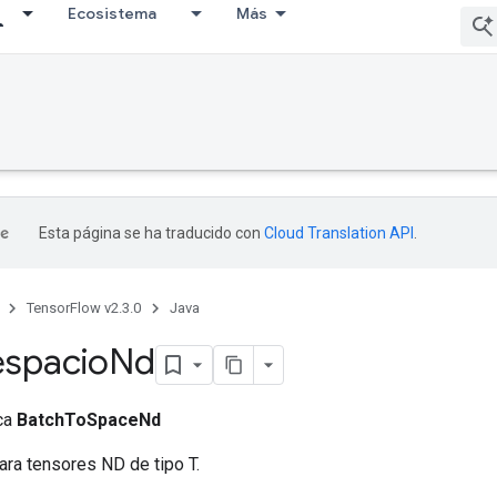
Ecosistema
Más
Esta página se ha traducido con
Cloud Translation API
.
TensorFlow v2.3.0
Java
espacio
Nd
ica
BatchToSpaceNd
ra tensores ND de tipo T.