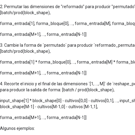
2. Permutar las dimensiones de "reformado" para producir "permutado
[batch/prod(block_shape),
forma_entrada[1], forma_bloque[0], ..., forma_entrada[M], forma_bloq
forma_entrada[M+1], ..., forma_entrada[N-1]]
3. Cambie la forma de `permutado` para producir `reformado_permuta
[batch/prod(block_shape),
forma_entrada[1] * forma_bloque[0], ..., forma_entrada[M] * forma_bl
forma_entrada[M+1], ..., forma_entrada[N-1]]
4. Recorte el inicio y el final de las dimensiones `[1, ..., M]` de `reshap
para producir la salida de forma: [batch / prod(block_shape),
input_shape[1] * block_shape[0] - cultivos[0,0] - cultivos[0,1], ..., input_
block_shape[M-1] - cultivos[M-1,0] - cultivos [M-1,1],
forma_entrada[M+1], ..., forma_entrada[N-1]]
Algunos ejemplos: