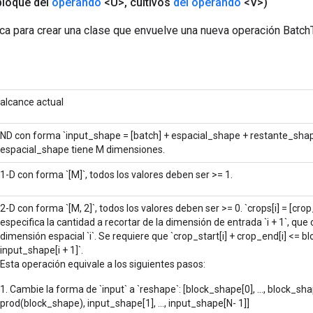
bloque del
operando
<U>
,
cultivos
del operando
<V>)
ca para crear una clase que envuelve una nueva operación Batc
alcance actual
ND con forma `input_shape = [batch] + espacial_shape + restante_sha
espacial_shape tiene M dimensiones.
1-D con forma `[M]`, todos los valores deben ser >= 1.
2-D con forma `[M, 2]`, todos los valores deben ser >= 0. `crops[i] = [cro
especifica la cantidad a recortar de la dimensión de entrada `i + 1`, qu
dimensión espacial `i`. Se requiere que `crop_start[i] + crop_end[i] <= b
input_shape[i + 1]`.
Esta operación equivale a los siguientes pasos:
1. Cambie la forma de `input` a `reshape`: [block_shape[0], ..., block_sha
prod(block_shape), input_shape[1], ..., input_shape[N- 1]]