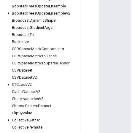
Boosted
Trees
Update
Ensemble
Boosted
Trees
Update
Ensemble
V2
Broadcast
Dynamic
Shape
Broadcast
Gradient
Args
Broadcast
To
Bucketize
CSRSparse
Matrix
Components
CSRSparse
Matrix
To
Dense
CSRSparse
Matrix
To
Sparse
Tensor
CSVDataset
CSVDataset
V2
CTCLoss
V2
Cache
Dataset
V2
Check
Numerics
V2
Choose
Fastest
Dataset
Clip
By
Value
Collective
Gather
Collective
Permute