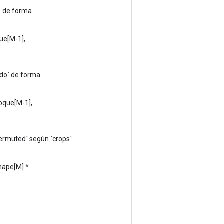
" de forma
ue[M-1],
do` de forma
oque[M-1],
e_permuted` según `crops`
shape[M] *