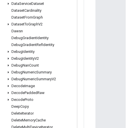
Data
Service
Dataset
Dataset
Cardinality
Dataset
From
Graph
Dataset
To
Graph
V2
Dawsn
Debug
Gradient
Identity
Debug
Gradient
Ref
Identity
Debug
Identity
Debug
Identity
V2
Debug
Nan
Count
Debug
Numeric
Summary
Debug
Numeric
Summary
V2
Decode
Image
Decode
Padded
Raw
Decode
Proto
Deep
Copy
Delete
Iterator
Delete
Memory
Cache
Delete
Multi
Device
Iterator