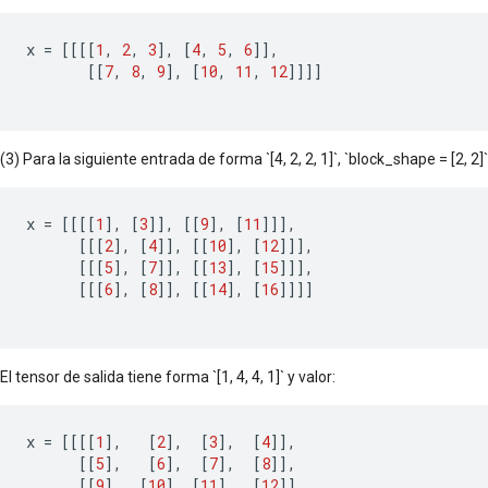
x
=
[[[[
1
,
2
,
3
]
,
[
4
,
5
,
6
]]
,
[[
7
,
8
,
9
]
,
[
10
,
11
,
12
]]]]
(3) Para la siguiente entrada de forma `[4, 2, 2, 1]`, `block_shape = [2, 2]` y 
x
=
[[[[
1
]
,
[
3
]]
,
[[
9
]
,
[
11
]]]
,
[[[
2
]
,
[
4
]]
,
[[
10
]
,
[
12
]]]
,
[[[
5
]
,
[
7
]]
,
[[
13
]
,
[
15
]]]
,
[[[
6
]
,
[
8
]]
,
[[
14
]
,
[
16
]]]]
El tensor de salida tiene forma `[1, 4, 4, 1]` y valor:
x
=
[[[[
1
]
,
[
2
]
,
[
3
]
,
[
4
]]
,
[[
5
]
,
[
6
]
,
[
7
]
,
[
8
]]
,
[[
9
]
,
[
10
]
,
[
11
]
,
[
12
]]
,