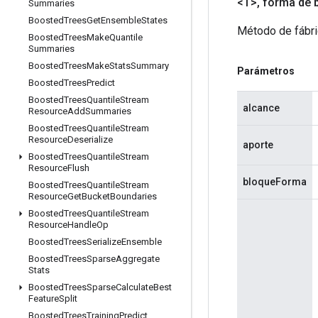
<T>
,
forma de 
Summaries
Boosted
Trees
Get
Ensemble
States
Método de fábri
Boosted
Trees
Make
Quantile
Summaries
Boosted
Trees
Make
Stats
Summary
Parámetros
Boosted
Trees
Predict
Boosted
Trees
Quantile
Stream
alcance
Resource
Add
Summaries
Boosted
Trees
Quantile
Stream
Resource
Deserialize
aporte
Boosted
Trees
Quantile
Stream
Resource
Flush
bloqueForma
Boosted
Trees
Quantile
Stream
Resource
Get
Bucket
Boundaries
Boosted
Trees
Quantile
Stream
Resource
Handle
Op
Boosted
Trees
Serialize
Ensemble
Boosted
Trees
Sparse
Aggregate
Stats
Boosted
Trees
Sparse
Calculate
Best
Feature
Split
Boosted
Trees
Training
Predict