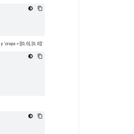
`crops = [[0, 0], [0, 0]]`: