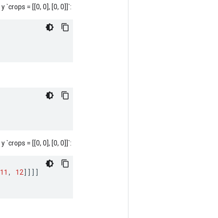
`crops = [[0, 0], [0, 0]]`:
`crops = [[0, 0], [0, 0]]`:
11
,
12
]]]]