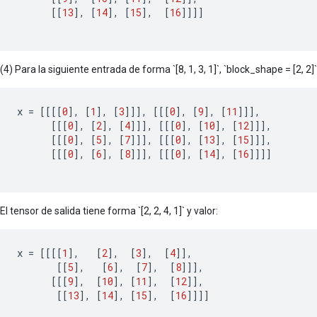
[[
13
]
,
[
14
]
,
[
15
]
,
[
16
]]]]
(4) Para la siguiente entrada de forma `[8, 1, 3, 1]`, `block_shape = [2, 2]` y 
x
=
[[[[
0
]
,
[
1
]
,
[
3
]]]
,
[[[
0
]
,
[
9
]
,
[
11
]]]
,
[[[
0
]
,
[
2
]
,
[
4
]]]
,
[[[
0
]
,
[
10
]
,
[
12
]]]
,
[[[
0
]
,
[
5
]
,
[
7
]]]
,
[[[
0
]
,
[
13
]
,
[
15
]]]
,
[[[
0
]
,
[
6
]
,
[
8
]]]
,
[[[
0
]
,
[
14
]
,
[
16
]]]]
El tensor de salida tiene forma `[2, 2, 4, 1]` y valor:
x
=
[[[[
1
]
,
[
2
]
,
[
3
]
,
[
4
]]
,
[[
5
]
,
[
6
]
,
[
7
]
,
[
8
]]]
,
[[[
9
]
,
[
10
]
,
[
11
]
,
[
12
]]
,
[[
13
]
,
[
14
]
,
[
15
]
,
[
16
]]]]