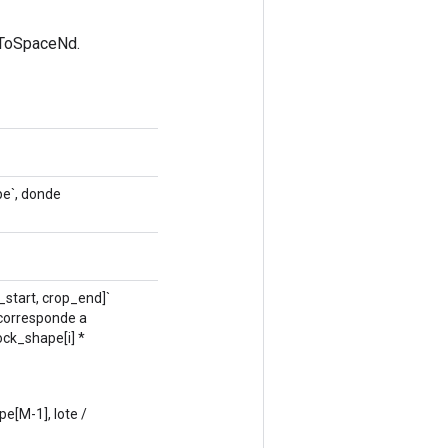
hToSpaceNd.
pe`, donde
p_start, crop_end]`
e corresponde a
lock_shape[i] *
pe[M-1], lote /