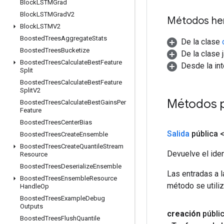
Block
LSTMGrad
Block
LSTMGrad
V2
Métodos he
Block
LSTMV2
Boosted
Trees
Aggregate
Stats
De la clase
Boosted
Trees
Bucketize
De la clase 
Boosted
Trees
Calculate
Best
Feature
Desde la in
Split
Boosted
Trees
Calculate
Best
Feature
Split
V2
Métodos 
Boosted
Trees
Calculate
Best
Gains
Per
Feature
Boosted
Trees
Center
Bias
Salida
pública 
Boosted
Trees
Create
Ensemble
Boosted
Trees
Create
Quantile
Stream
Devuelve el iden
Resource
Boosted
Trees
Deserialize
Ensemble
Las entradas a 
Boosted
Trees
Ensemble
Resource
método se utiliz
Handle
Op
Boosted
Trees
Example
Debug
Outputs
creación
públi
Boosted
Trees
Flush
Quantile