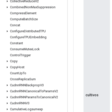
Collective
Reduce
V2
Combined
Non
Max
Suppression
Compress
Element
Compute
Batch
Size
Concat
Configure
Distributed
TPU
Configure
TPUEmbedding
Constant
Consume
Mutex
Lock
Control
Trigger
Copy
Copy
Host
Count
Up
To
Cross
Replica
Sum
Cudnn
RNNBackprop
V3
Cudnn
RNNCanonical
To
Params
V2
cultivos
Cudnn
RNNParams
To
Canonical
V2
Cudnn
RNNV3
Cumulative
Logsumexp