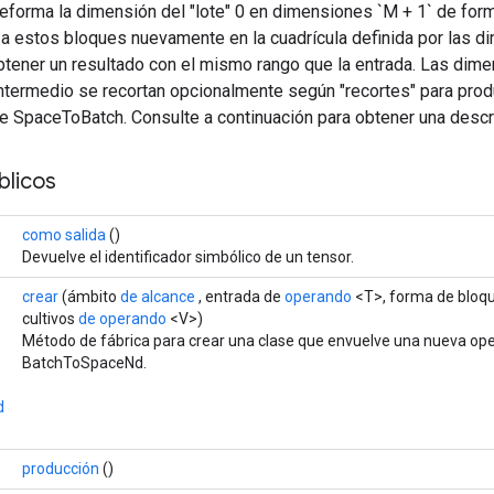
reforma la dimensión del "lote" 0 en dimensiones `M + 1` de fo
aza estos bloques nuevamente en la cuadrícula definida por las 
ra obtener un resultado con el mismo rango que la entrada. Las di
ntermedio se recortan opcionalmente según "recortes" para produ
de SpaceToBatch. Consulte a continuación para obtener una descr
licos
como salida
()
Devuelve el identificador simbólico de un tensor.
crear
(ámbito
de alcance
, entrada de
operando
<T>, forma de bloq
cultivos
de operando
<V>)
Método de fábrica para crear una clase que envuelve una nueva op
BatchToSpaceNd.
d
producción
()