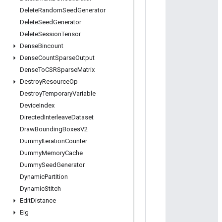
Delete
Random
Seed
Generator
Delete
Seed
Generator
Delete
Session
Tensor
Dense
Bincount
Dense
Count
Sparse
Output
Dense
To
CSRSparse
Matrix
Destroy
Resource
Op
Destroy
Temporary
Variable
Device
Index
Directed
Interleave
Dataset
Draw
Bounding
Boxes
V2
Dummy
Iteration
Counter
Dummy
Memory
Cache
Dummy
Seed
Generator
Dynamic
Partition
Dynamic
Stitch
Edit
Distance
Eig