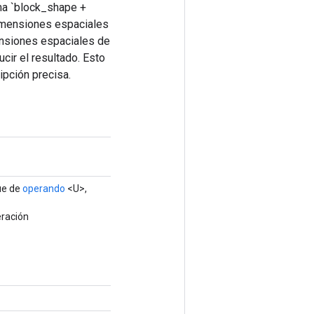
rma `block_shape +
dimensiones espaciales
mensiones espaciales de
cir el resultado. Esto
ipción precisa.
ue de
operando
<U>,
eración