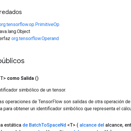
redados
org.tensorflow.op.PrimitiveOp
java.lang.Object
terfaz
org.tensorflow.Operand
públicos
<T>
como Salida
()
tificador simbólico de un tensor.
las operaciones de TensorFlow son salidas de otra operación de
a para obtener un identificador simbólico que representa el cálcu
ca estática
de Batch
To
Space
Nd
<T>
(
alcance del
alcance
,
en