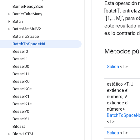
Esta operación 
Barrier
Ready
Size
[batch]`, entrel
Barrier
Take
Many
`[1,..., M]`, pa
Batch
este resultado i
Batch
Mat
Mul
V2
es lo contrario 
Batch
To
Space
Batch
To
Space
Nd
Métodos púb
Bessel
I0
Bessel
I1
Salida
<T>
Bessel
J0
Bessel
J1
Bessel
K0
estático <T, U
Bessel
K0e
extiende el
número, V
Bessel
K1
extiende el
Bessel
K1e
número>
Bessel
Y0
BatchToSpaceN
Bessel
Y1
<T>
Bitcast
Salida
<T>
Block
LSTM