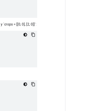
`crops = [[0, 0], [2, 0]]`: