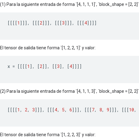
(1) Para la siguiente entrada de forma `[4, 1, 1, 1]`, `block_shape = [2, 2]` y 
[[[[
1
]]]
,
[[[
2
]]]
,
[[[
3
]]]
,
[[[
4
]]]]
El tensor de salida tiene forma `[1, 2, 2, 1]` y valor:
x
=
[[[[
1
]
,
[
2
]]
,
[[
3
]
,
[
4
]]]]
(2) Para la siguiente entrada de forma `[4, 1, 1, 3]`, `block_shape = [2, 2]` y 
[[[[
1
,
2
,
3
]]]
,
[[[
4
,
5
,
6
]]]
,
[[[
7
,
8
,
9
]]]
,
[[[
10
,
El tensor de salida tiene forma `[1, 2, 2, 3]` y valor: