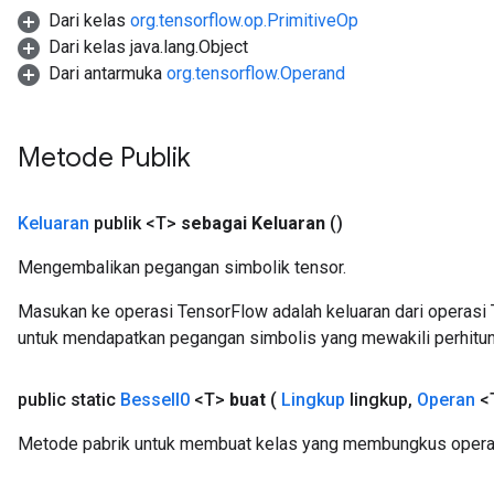
Dari kelas
org.tensorflow.op.PrimitiveOp
Dari kelas java.lang.Object
Dari antarmuka
org.tensorflow.Operand
urce
Metode Publik
Op
Keluaran
publik <T>
sebagai Keluaran
()
Mengembalikan pegangan simbolik tensor.
Masukan ke operasi TensorFlow adalah keluaran dari operasi 
untuk mendapatkan pegangan simbolis yang mewakili perhitun
public static
Bessel
I0
<T>
buat
(
Lingkup
lingkup
,
Operan
<T
Metode pabrik untuk membuat kelas yang membungkus operas