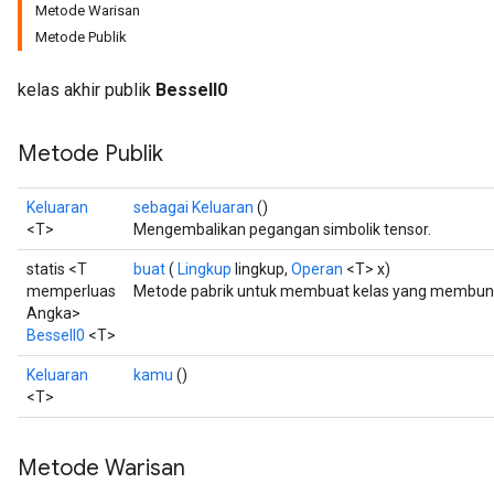
Metode Warisan
Metode Publik
kelas akhir publik
BesselI0
Metode Publik
Keluaran
sebagai Keluaran
()
<T>
Mengembalikan pegangan simbolik tensor.
statis <T
buat
(
Lingkup
lingkup,
Operan
<T> x)
memperluas
Metode pabrik untuk membuat kelas yang membungk
Angka>
BesselI0
<T>
Keluaran
kamu
()
<T>
Metode Warisan