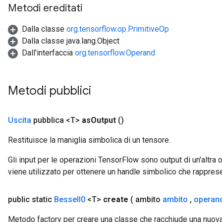
Metodi ereditati
Dalla classe
org.tensorflow.op.PrimitiveOp
Dalla classe java.lang.Object
Dall'interfaccia
org.tensorflow.Operand
urce
Op
Metodi pubblici
Uscita
pubblica <T>
as
Output
()
Restituisce la maniglia simbolica di un tensore.
Gli input per le operazioni TensorFlow sono output di un'alt
viene utilizzato per ottenere un handle simbolico che rappresent
public static
Bessel
I0
<T>
create
( ambito
ambito
,
operan
Metodo factory per creare una classe che racchiude una nuov