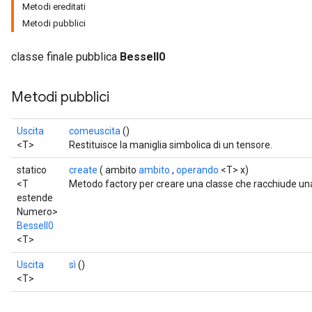
Metodi ereditati
Metodi pubblici
classe finale pubblica
BesselI0
Metodi pubblici
Uscita
comeuscita
()
<T>
Restituisce la maniglia simbolica di un tensore.
statico
create
( ambito
ambito
,
operando
<T> x)
<T
Metodo factory per creare una classe che racchiude un
estende
Numero>
BesselI0
<T>
Uscita
sì
()
<T>