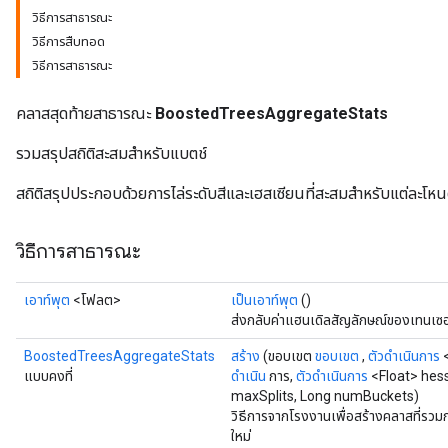
วิธีการสาธารณะ
วิธีการสืบทอด
วิธีการสาธารณะ
คลาสสุดท้ายสาธารณะ
BoostedTreesAggregateStats
รวมสรุปสถิติสะสมสำหรับแบตช์
สถิติสรุปประกอบด้วยการไล่ระดับสีและเฮสเซียนที่สะสมสำหรับแต่ละโหนด
urce
วิธีการสาธารณะ
Op
เอาท์พุต
<โฟลต>
เป็นเอาท์พุต
()
ส่งกลับค่าแฮนเดิลสัญลักษณ์ของเทนเซอ
BoostedTreesAggregateStats
สร้าง
(ขอบเขต
ขอบเขต
,
ตัวดำเนินการ
<
แบบคงที่
ดำเนิน
การ,
ตัวดำเนินการ
<Float> hess
maxSplits, Long numBuckets)
วิธีการจากโรงงานเพื่อสร้างคลาสที่
ใหม่