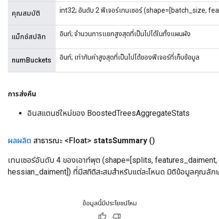
int32; อันดับ 2 ฟีเจอร์เทนเซอร์ (shape=[batch_size, f
คุณสมบัติ
อินท์; จำนวนการแยกสูงสุดที่เป็นไปได้ในทั้งแผนผัง
แม็กซ์สปลิท
อินท์; เท่ากับค่าสูงสุดที่เป็นไปได้ของฟีเจอร์ที่เก็บข้อมูล
numBuckets
การส่งคืน
อินสแตนซ์ใหม่ของ BoostedTreesAggregateStats
ผลผลิต
สาธารณะ <Float>
stats
Summary
()
เทนเซอร์อันดับ 4 ของเอาท์พุต (shape=[splits, features_daiment,
hessian_daiment]) ที่มีสถิติสะสมสำหรับแต่ละโหนด มิติข้อมูลคุณลักษ
ข้อมูลนี้มีประโยชน์ไหม