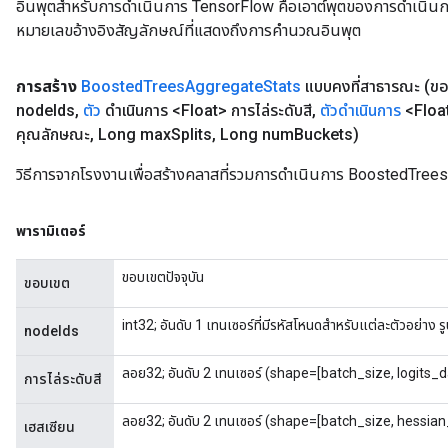
อินพุตสำหรับการดำเนินการ TensorFlow คือเอาต์พุตของการดำเนินการ T
หมายเลขอ้างอิงสัญลักษณ์ที่แสดงถึงการคำนวณอินพุต
การสร้าง
Boosted
Trees
Aggregate
Stats
แบบคงที่สาธารณะ
(ข
node
Ids
,
ตัว
ดำเนินการ <Float> การไล่ระดับสี
,
ตัวดำเนินการ
<Floa
คุณลักษณะ
,
Long max
Splits
,
Long num
Buckets)
วิธีการจากโรงงานเพื่อสร้างคลาสที่รวมการดำเนินการ BoostedTree
พารามิเตอร์
ขอบเขตปัจจุบัน
ขอบเขต
int32; อันดับ 1 เทนเซอร์ที่มีรหัสโหนดสำหรับแต่ละตัวอย่าง 
nodeIds
ลอย32; อันดับ 2 เทนเซอร์ (shape=[batch_size, logits_d
การไล่ระดับสี
ลอย32; อันดับ 2 เทนเซอร์ (shape=[batch_size, hessian_
เฮสเซียน