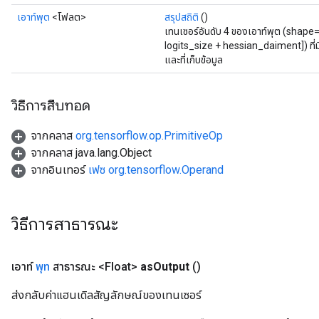
เอาท์พุต
<โฟลต>
สรุปสถิติ
()
เทนเซอร์อันดับ 4 ของเอาท์พุต (shape
logits_size + hessian_daiment]) ที่ม
และที่เก็บข้อมูล
ush
วิธีการสืบทอด
andleOp
จากคลาส
org.tensorflow.op.PrimitiveOp
จากคลาส java.lang.Object
จากอินเทอร์
เฟซ org.tensorflow.Operand
Split
วิธีการสาธารณะ
เอาท์
พุท
สาธารณะ <Float>
as
Output
()
ส่งกลับค่าแฮนเดิลสัญลักษณ์ของเทนเซอร์