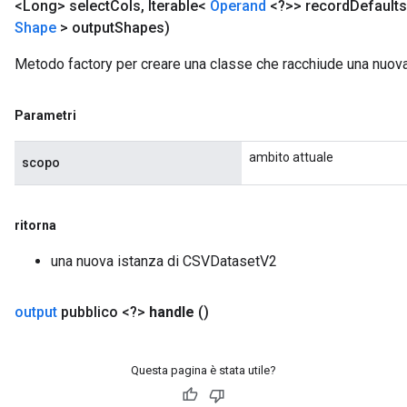
<Long> select
Cols
,
Iterable<
Operand
<?>> record
Defaults
Shape
> output
Shapes)
Metodo factory per creare una classe che racchiude una nuo
Parametri
ambito attuale
scopo
ritorna
una nuova istanza di CSVDatasetV2
output
pubblico <?>
handle
()
Questa pagina è stata utile?