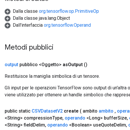
Dalla classe
org.tensorflow.op.PrimitiveOp
Dalla classe java.lang.Object
Dall'interfaccia
org.tensorflow.Operand
Metodi pubblici
output
pubblico <Oggetto>
as
Output
()
Restituisce la maniglia simbolica di un tensore.
Gli input per le operazioni TensorFlow sono output di un'alt
viene utilizzato per ottenere un handle simbolico che rappresent
public static
CSVDataset
V2
create
( ambito
ambito
,
opera
<String> compression
Type
,
operando
<Long> buffer
Size
,
<String> field
Delim
,
operando
<Boolean> use
Quote
Delim
,