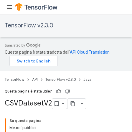
ush
andleOp
TensorFlow v2.3.0
Split
Questa pagina è stata tradotta dall'
API Cloud Translation
.
TensorFlow
API
TensorFlow v2.3.0
Java
Questa pagina è stata utile?
CSVDataset
V2
Su questa pagina
Metodi pubblici