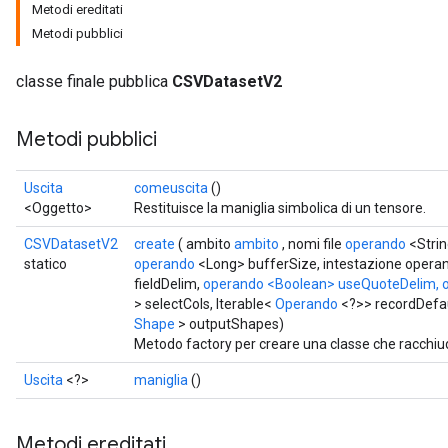
Metodi ereditati
Metodi pubblici
classe finale pubblica
CSVDatasetV2
Metodi pubblici
Uscita
comeuscita
()
<Oggetto>
Restituisce la maniglia simbolica di un tensore.
CSVDatasetV2
create
( ambito
ambito
, nomi file
operando
<Strin
statico
operando
<Long> bufferSize, intestazione opera
fieldDelim,
operando
<Boolean> useQuoteDelim, o
> selectCols, Iterable<
Operando
<?>> recordDefa
Shape
> outputShapes)
Metodo factory per creare una classe che racch
Uscita
<?>
maniglia
()
Metodi ereditati