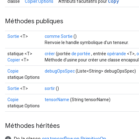
Copy
classe
Copier.Options
Attributs facultatifs pour
Méthodes publiques
Sortie
<T>
comme Sortie
()
Renvoie le handle symbolique d'un tenseur.
statique <T>
créer
(portée
de portée
, entrée
opérande
<T>,
o
Copier
<T>
Méthode d'usine pour créer une classe encapsula
Copie
debugOpsSpec
(Liste<String> debugOpsSpec)
statique.Options
Sortie
<T>
sortir
()
Copie
tensorName
(String tensorName)
statique.Options
Méthodes héritées
De la classe
org.tensorflow.op.PrimitiveOp