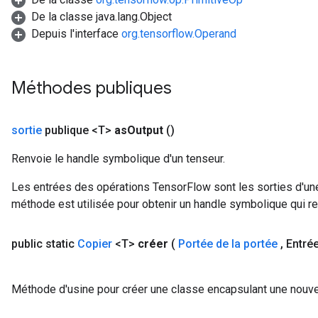
De la classe java.lang.Object
Depuis l'interface
org.tensorflow.Operand
Méthodes publiques
sortie
publique <T>
as
Output
()
Renvoie le handle symbolique d'un tenseur.
Les entrées des opérations TensorFlow sont les sorties d'une
méthode est utilisée pour obtenir un handle symbolique qui rep
public static
Copier
<T>
créer
(
Portée de la portée
,
Entrée
tch
Méthode d'usine pour créer une classe encapsulant une nouvel
ch