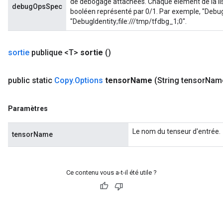
de débogage attachées. Chaque élément de la lis
debugOpsSpec
booléen représenté par 0/1. Par exemple, "DebugI
"DebugIdentity;file:///tmp/tfdbg_1;0".
sortie
publique <T>
sortie
()
public static
Copy
.
Options
tensor
Name
(String tensor
Nam
Paramètres
Le nom du tenseur d'entrée.
tensorName
Ce contenu vous a-t-il été utile ?