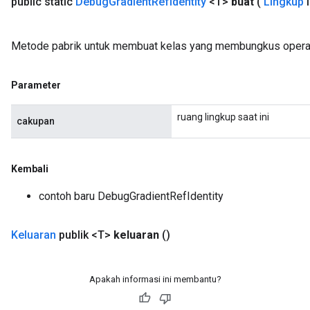
public static
Debug
Gradient
Ref
Identity
<T>
buat
(
Lingkup
l
ch
Metode pabrik untuk membuat kelas yang membungkus operas
Parameter
ruang lingkup saat ini
cakupan
Kembali
contoh baru DebugGradientRefIdentity
Keluaran
publik <T>
keluaran
()
Apakah informasi ini membantu?