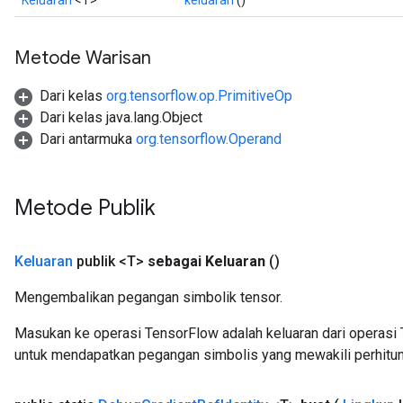
Keluaran
<T>
keluaran
()
Metode Warisan
Dari kelas
org.tensorflow.op.PrimitiveOp
Dari kelas java.lang.Object
Dari antarmuka
org.tensorflow.Operand
Metode Publik
Keluaran
publik <T>
sebagai Keluaran
()
Mengembalikan pegangan simbolik tensor.
Masukan ke operasi TensorFlow adalah keluaran dari operasi 
untuk mendapatkan pegangan simbolis yang mewakili perhitun
tch