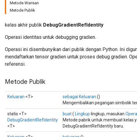
Metode Warisan
Metode Publik
kelas akhir publik
DebugGradientRefIdentity
Operasi identitas untuk debugging gradien.
Operasi ini disembunyikan dari publik dengan Python. Ini di
mendaftarkan tensor gradien untuk proses debug gradien. Oper
referensi.
Metode Publik
Keluaran
<T>
sebagai Keluaran
()
Mengembalikan pegangan simbolik ten
statis <T>
buat
(
Lingkup
lingkup, masukan
Oper
DebugGradientRefIdentity
Metode pabrik untuk membuat kelas 
<T>
DebugGradientRefIdentity baru.