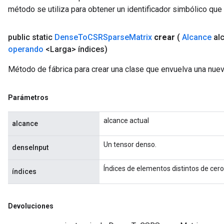
método se utiliza para obtener un identificador simbólico que 
public static
Dense
To
CSRSparse
Matrix
crear
(
Alcance
al
operando
<Larga> índices)
Método de fábrica para crear una clase que envuelva una n
Parámetros
alcance actual
alcance
Un tensor denso.
denseInput
Índices de elementos distintos de cero
índices
Devoluciones