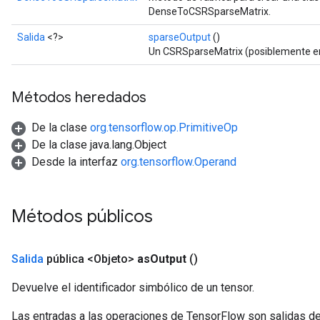
tch
DenseToCSRSparseMatrix.
Salida
<?>
sparseOutput
()
ch
Un CSRSparseMatrix (posiblemente en
Métodos heredados
De la clase
org.tensorflow.op.PrimitiveOp
De la clase java.lang.Object
Desde la interfaz
org.tensorflow.Operand
Métodos públicos
Salida
pública <Objeto>
as
Output
()
Devuelve el identificador simbólico de un tensor.
Las entradas a las operaciones de TensorFlow son salidas de