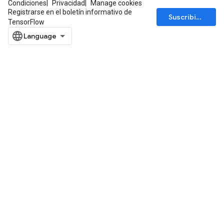
Condiciones
Privacidad
Manage cookies
Registrarse en el boletín informativo de
Suscribirse
TensorFlow
adAccumDebug
sGradAccumDebug
sGradAccumDebug
rameters
adAccumDebug
rameters
rs
rsGradAccumDebug
ameters