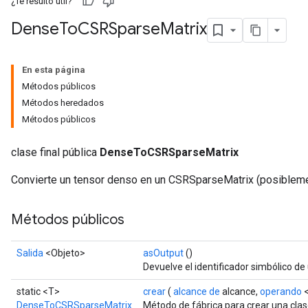
¿Te resultó útil?
Dense
To
CSRSparse
Matrix
En esta página
Métodos públicos
Métodos heredados
Métodos públicos
clase final pública
DenseToCSRSparseMatrix
Convierte un tensor denso en un CSRSparseMatrix (posiblemen
Métodos públicos
Salida
<Objeto>
asOutput
()
Devuelve el identificador simbólico de 
static <T>
crear
(
alcance de
alcance,
operando
<
DenseToCSRSparseMatrix
Método de fábrica para crear una cla