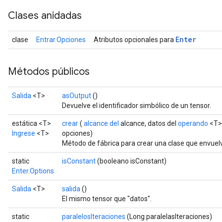
Clases anidadas
Enter
clase
Entrar.Opciones
Atributos opcionales para
Métodos públicos
Salida
<T>
asOutput
()
Devuelve el identificador simbólico de un tensor.
estática <T>
crear
(
alcance del
alcance, datos del
operando
<T>,
Ingrese
<T>
opciones)
Método de fábrica para crear una clase que envuel
static
isConstant
(booleano isConstant)
Enter.Options
Salida
<T>
salida
()
El mismo tensor que "datos".
static
paralelosIteraciones
(Long paralelasIteraciones)