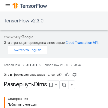
TensorFlow v2.3.0
Эта страница переведена с помощью
Cloud Translation API
.
tch
TensorFlow
API, API
TensorFlow v2.3.0
Java
ch
Эта информация оказалась полезной?
РазвернутьDims
Содержание
Публичные методы