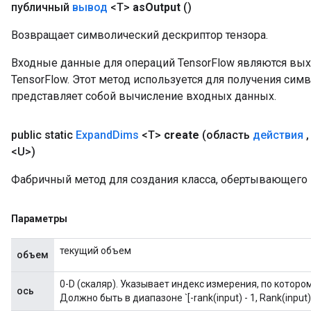
публичный
вывод
<T>
as
Output
()
Возвращает символический дескриптор тензора.
Входные данные для операций TensorFlow являются вы
TensorFlow. Этот метод используется для получения сим
представляет собой вычисление входных данных.
public static
Expand
Dims
<T>
create
(область
действия
,
<U>)
Фабричный метод для создания класса, обертывающего
Параметры
текущий объем
объем
0-D (скаляр). Указывает индекс измерения, по котор
ось
adAccumDebug
Должно быть в диапазоне `[-rank(input) - 1, Rank(input)]