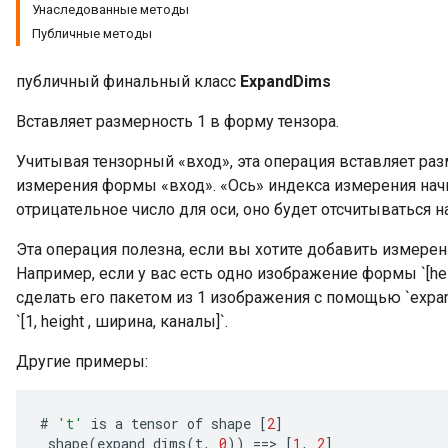
Унаследованные методы
Публичные методы
публичный финальный класс
ExpandDims
Вставляет размерность 1 в форму тензора.
Учитывая тензорный «вход», эта операция вставляет раз
измерения формы «вход». «Ось» индекса измерения начи
отрицательное число для оси, оно будет отсчитываться на
Эта операция полезна, если вы хотите добавить измерен
Например, если у вас есть одно изображение формы `[heig
сделать его пакетом из 1 изображения с помощью `expand
`[1, height , ширина, каналы]`.
Другие примеры:
#
't'
is
a
tensor
of
shape
[
2
]
shape
(
expand_dims
(
t
,
0
))
==
>
[
1
,
2
]