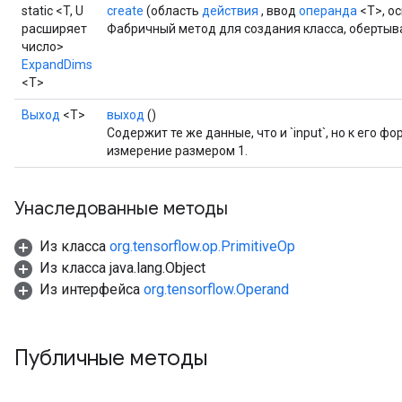
static <T, U
create
(область
действия
, ввод
операнда
<T>, о
расширяет
Фабричный метод для создания класса, оберты
число>
ExpandDims
<T>
Выход
<Т>
выход
()
Содержит те же данные, что и `input`, но к его 
измерение размером 1.
Унаследованные методы
Из класса
org.tensorflow.op.PrimitiveOp
Из класса java.lang.Object
Из интерфейса
org.tensorflow.Operand
Публичные методы