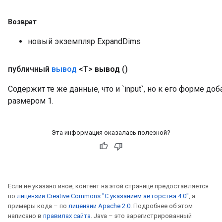
sGradAccumDebug
Возврат
sGradAccumDebug
новый экземпляр ExpandDims
rameters
публичный
вывод
<T>
вывод
()
adAccumDebug
rameters
Содержит те же данные, что и `input`, но к его форме 
rs
размером 1.
rsGradAccumDebug
ameters
rametersGradAccumDebug
Эта информация оказалась полезной?
ers
tersGradAccumDebug
sGradAccumDebug
Если не указано иное, контент на этой странице предоставляется
escentParameters
по
лицензии Creative Commons "С указанием авторства 4.0"
, а
DescentParametersGradAccumDebug
примеры кода – по
лицензии Apache 2.0
. Подробнее об этом
написано в
правилах сайта
. Java – это зарегистрированный