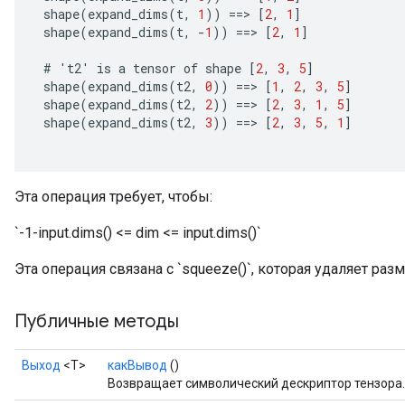
shape
(
expand_dims
(
t
,
1
))
==
>
[
2
,
1
]
shape
(
expand_dims
(
t
,
-
1
))
==
>
[
2
,
1
]
#
'
t2
'
is
a
tensor
of
shape
[
2
,
3
,
5
]
shape
(
expand_dims
(
t2
,
0
))
==
>
[
1
,
2
,
3
,
5
]
shape
(
expand_dims
(
t2
,
2
))
==
>
[
2
,
3
,
1
,
5
]
shape
(
expand_dims
(
t2
,
3
))
==
>
[
2
,
3
,
5
,
1
]
Эта операция требует, чтобы:
`-1-input.dims() <= dim <= input.dims()`
Эта операция связана с `squeeze()`, которая удаляет ра
Публичные методы
Выход
<Т>
какВывод
()
Возвращает символический дескриптор тензора.