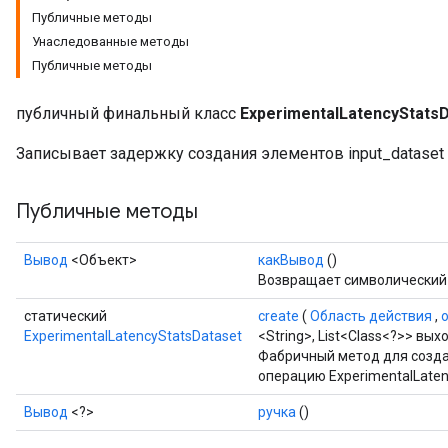
Публичные методы
Унаследованные методы
Публичные методы
публичный финальный класс
ExperimentalLatencyStats
Записывает задержку создания элементов input_dataset в
Публичные методы
Вывод
<Объект>
какВывод
()
Возвращает символический 
статический
create
(
Область действия
,
ExperimentalLatencyStatsDataset
<String>, List<Class<?>> вых
Фабричный метод для созда
операцию ExperimentalLaten
Вывод
<?>
ручка
()