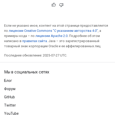
Если не указано иное, контент на этой странице предоставляется
по
лицензии Creative Commons "С указанием авторства 4.0"
, а
примеры кода – по
лицензии Apache 2.0
. Подробнее об этом
написано в
правилах сайта
. Java – это зарегистрированный
товарный знак корпорации Oracle и ее аффилированных лиц.
adAccumDebug
Последнее обновление: 2025-07-27 UTC.
sGradAccumDebug
Мы в социальных сетях
sGradAccumDebug
Блог
rameters
Форум
adAccumDebug
GitHub
rameters
Twitter
rs
YouTube
rsGradAccumDebug