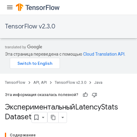
tch
TensorFlow v2.3.0
ch
Эта страница переведена с помощью
Cloud Translation API
.
TensorFlow
API, API
TensorFlow v2.3.0
Java
Эта информация оказалась полезной?
ЭкспериментальныйLatency
Stats
Dataset
Содержание