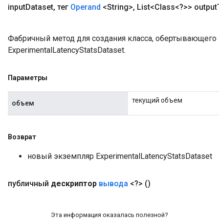
input
Dataset
,
тег
Operand
<String>
,
List<Class<?>> output
Фабричный метод для создания класса, обертывающег
ExperimentalLatencyStatsDataset.
Параметры
текущий объем
объем
Возврат
новый экземпляр ExperimentalLatencyStatsDataset
публичный
дескриптор
вывода
<?>
()
Эта информация оказалась полезной?