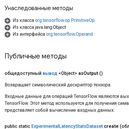
Унаследованные методы
Из класса
org.tensorflow.op.PrimitiveOp
Из класса java.lang.Object
Из интерфейса
org.tensorflow.Operand
Публичные методы
общедоступный
вывод
<Object>
as
Output
()
Возвращает символический дескриптор тензора.
Входные данные для операций TensorFlow являются вы
TensorFlow. Этот метод используется для получения сим
представляет собой вычисление входных данных.
public static
Experimental
Latency
Stats
Dataset
create
(об