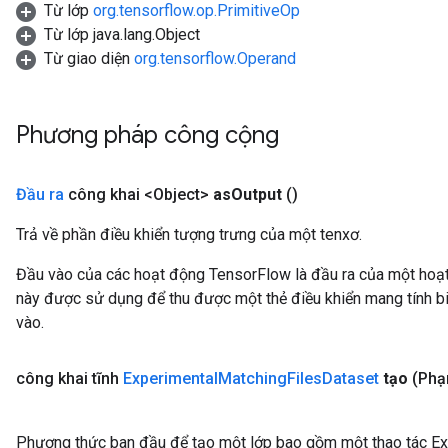
Từ lớp
org.tensorflow.op.PrimitiveOp
Từ lớp java.lang.Object
Từ giao diện
org.tensorflow.Operand
Phương pháp công cộng
Đầu ra
công khai <Object>
as
Output
()
Trả về phần điều khiển tượng trưng của một tenxơ.
Đầu vào của các hoạt động TensorFlow là đầu ra của một ho
này được sử dụng để thu được một thẻ điều khiển mang tính bi
vào.
công khai tĩnh
Experimental
Matching
Files
Dataset
tạo
(Phạ
Phương thức ban đầu để tạo một lớp bao gồm một thao tác E