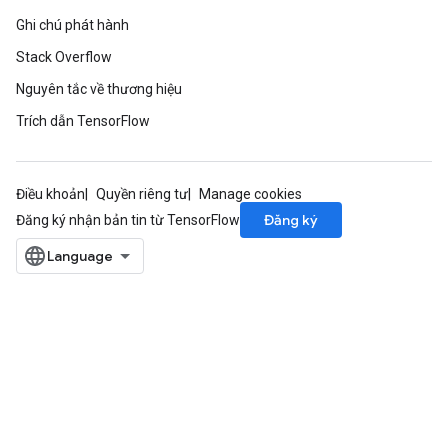
ameters
Ghi chú phát hành
rametersGradAccumDebug
Stack Overflow
ers
tersGradAccumDebug
Nguyên tắc về thương hiệu
Trích dẫn TensorFlow
sGradAccumDebug
escentParameters
DescentParametersGradAccumDebug
Điều khoản
Quyền riêng tư
Manage cookies
Đăng ký
Đăng ký nhận bản tin từ TensorFlow