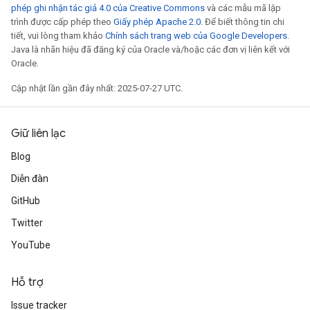
phép ghi nhận tác giả 4.0 của Creative Commons
và các mẫu mã lập
trình được cấp phép theo
Giấy phép Apache 2.0
. Để biết thông tin chi
tiết, vui lòng tham khảo
Chính sách trang web của Google Developers
.
Java là nhãn hiệu đã đăng ký của Oracle và/hoặc các đơn vị liên kết với
Oracle.
Cập nhật lần gần đây nhất: 2025-07-27 UTC.
Giữ liên lạc
adAccumDebug
Blog
sGradAccumDebug
Diễn đàn
GitHub
sGradAccumDebug
rameters
Twitter
YouTube
adAccumDebug
rameters
Hỗ trợ
rs
rsGradAccumDebug
Issue tracker