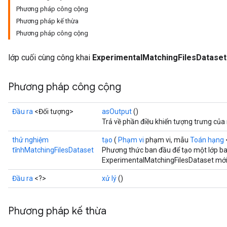
Phương pháp công cộng
Phương pháp kế thừa
Phương pháp công cộng
lớp cuối cùng công khai
ExperimentalMatchingFilesDataset
Phương pháp công cộng
Đầu ra
<Đối tượng>
asOutput
()
Trả về phần điều khiển tượng trưng của
thử nghiệm
tạo
(
Phạm vi
phạm vi, mẫu
Toán hạng
tĩnhMatchingFilesDataset
Phương thức ban đầu để tạo một lớp b
ExperimentalMatchingFilesDataset mới
Đầu ra
<?>
xử lý
()
Phương pháp kế thừa