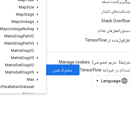
Map
Size
Map
Stage
Map
Unstage
Map
Unstage
No
Key
Matrix
Diag
Part
V2
Matrix
Diag
Part
V3
Matrix
Diag
V2
Matrix
Diag
V3
Matrix
Set
Diag
V2
Matrix
Set
Diag
V3
Max
Max
Intra
Op
Parallelism
Dataset
Merge
Min
Mirror
Pad
Mirror
Pad
Grad
Mlir
Passthrough
Op
Mul
No
Nan