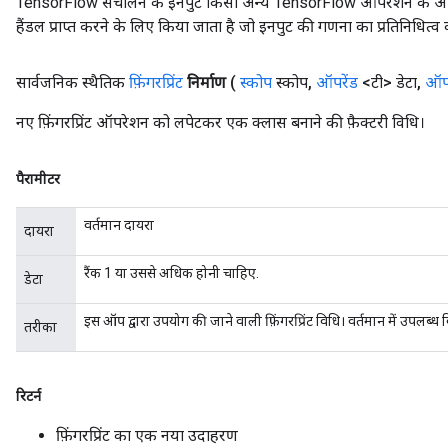
TensorFlow संचालन के इनपुट किसी अन्य TensorFlow ऑपरेशन के आउटप
ameters
हैंडल प्राप्त करने के लिए किया जाता है जो इनपुट की गणना का प्रतिनिधित्व 
rametersGradAccumDebug
ers
सार्वजनिक स्थैतिक
फ़िंगरप्रिंट
निर्माण
(
स्कोप
स्कोप
,
ऑपरेंड
<टी> डेटा
,
ऑपर
tersGradAccumDebug
नए फ़िंगरप्रिंट ऑपरेशन को लपेटकर एक क्लास बनाने की फ़ैक्टरी विधि।
sGradAccumDebug
escentParameters
पैरामीटर
DescentParametersGradAccumDebug
वर्तमान दायरा
दायरा
रैंक 1 या उससे अधिक होनी चाहिए.
डेटा
इस ऑप द्वारा उपयोग की जाने वाली फ़िंगरप्रिंट विधि। वर्तमान में उपलब्ध वि
तरीका
रिटर्न
फ़िंगरप्रिंट का एक नया उदाहरण