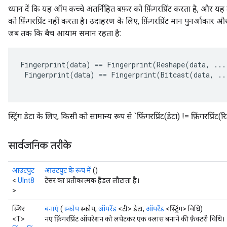
ध्यान दें कि यह ऑप कच्चे अंतर्निहित बफ़र को फ़िंगरप्रिंट करता है, और यह
को फ़िंगरप्रिंट नहीं करता है। उदाहरण के लिए, फ़िंगरप्रिंट मान पुनर्आकार
जब तक कि बैच आयाम समान रहता है:
Fingerprint
(
data
)
==
Fingerprint
(
Reshape
(
data
,
...
Fingerprint
(
data
)
==
Fingerprint
(
Bitcast
(
data
,
..
स्ट्रिंग डेटा के लिए, किसी को सामान्य रूप से `फ़िंगरप्रिंट(डेटा) != फ़िंगरप्रि
सार्वजनिक तरीके
आउटपुट
आउटपुट के रूप में
()
<
UInt8
टेंसर का प्रतीकात्मक हैंडल लौटाता है।
>
स्थिर
बनाएं
(
स्कोप
स्कोप,
ऑपरेंड
<टी> डेटा,
ऑपरेंड
<स्ट्रिंग> विधि)
<T>
नए फ़िंगरप्रिंट ऑपरेशन को लपेटकर एक क्लास बनाने की फ़ैक्टरी विधि।