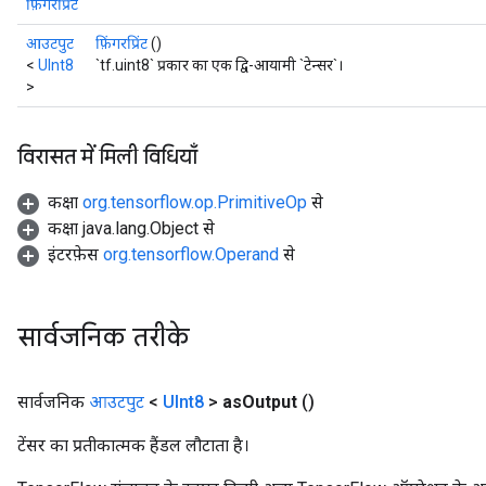
फ़िंगरप्रिंट
आउटपुट
फ़िंगरप्रिंट
()
<
UInt8
`tf.uint8` प्रकार का एक द्वि-आयामी `टेन्सर`।
>
विरासत में मिली विधियाँ
कक्षा
org.tensorflow.op.PrimitiveOp
से
adAccumDebug
कक्षा java.lang.Object से
इंटरफ़ेस
org.tensorflow.Operand
से
sGradAccumDebug
sGradAccumDebug
सार्वजनिक तरीके
rameters
adAccumDebug
सार्वजनिक
आउटपुट
<
UInt8
>
as
Output
()
rameters
टेंसर का प्रतीकात्मक हैंडल लौटाता है।
rs
rsGradAccumDebug