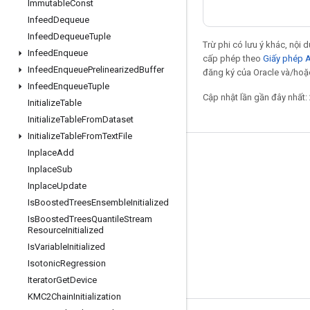
Immutable
Const
Infeed
Dequeue
Infeed
Dequeue
Tuple
Trừ phi có lưu ý khác, nội
Infeed
Enqueue
cấp phép theo
Giấy phép 
Infeed
Enqueue
Prelinearized
Buffer
đăng ký của Oracle và/hoặc 
Infeed
Enqueue
Tuple
Cập nhật lần gần đây nhất:
Initialize
Table
Initialize
Table
From
Dataset
Initialize
Table
From
Text
File
Inplace
Add
Giữ liên lạc
Inplace
Sub
Blog
Inplace
Update
Is
Boosted
Trees
Ensemble
Initialized
Diễn đàn
Is
Boosted
Trees
Quantile
Stream
GitHub
Resource
Initialized
Is
Variable
Initialized
Twitter
Isotonic
Regression
YouTube
Iterator
Get
Device
KMC2Chain
Initialization