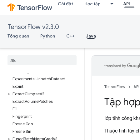
Cài đặt
Học tập
API
ExperimentalPrivateThreadPoolDatas
et
ExperimentalRandomDataset
ExperimentalRebatchDataset
TensorFlow v2.3.0
ExperimentalSetStatsAggregatorDat
Tổng quan
Python
C++
Java
aset
Experimental
Sliding
Window
Dataset
Experimental
Sql
Dataset
Experimental
Stats
Aggregator
Handle
Experimental
Stats
Aggregator
Summary
Experimental
Unbatch
Dataset
Expint
TensorFlow
API
Extract
Glimpse
V2
Tập hợ
Extract
Volume
Patches
Fill
Fingerprint
lớp tĩnh công kh
Fresnel
Cos
Thuộc tính tùy 
Fresnel
Sin
Fused
Batch
Norm
Grad
V3