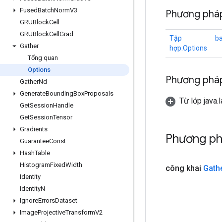
Fused
Batch
Norm
V3
Phương pháp
GRUBlock
Cell
GRUBlock
Cell
Grad
Tập
b
Gather
hợp.Options
Tổng quan
Options
Phương pháp
Gather
Nd
Generate
Bounding
Box
Proposals
Từ lớp java.
Get
Session
Handle
Get
Session
Tensor
Gradients
Phương ph
Guarantee
Const
Hash
Table
Histogram
Fixed
Width
công khai
Gath
Identity
Identity
N
Ignore
Errors
Dataset
Image
Projective
Transform
V2