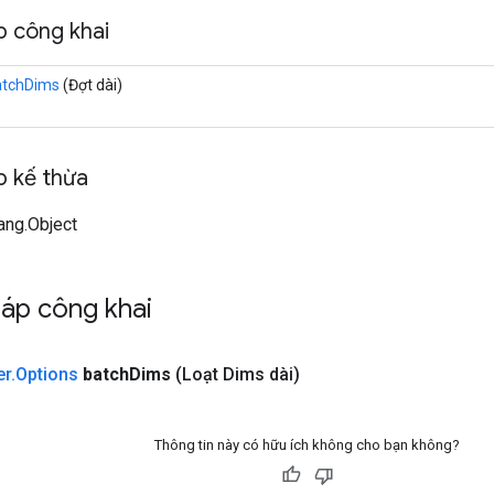
 công khai
atchDims
(Đợt dài)
 kế thừa
lang.Object
áp công khai
er
.
Options
batch
Dims
(Loạt Dims dài)
Thông tin này có hữu ích không cho bạn không?