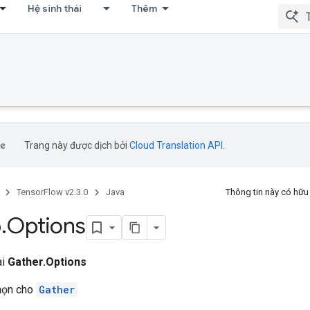
Hệ sinh thái
Thêm
Trang này được dịch bởi
Cloud Translation API
.
TensorFlow v2.3.0
Java
Thông tin này có hữ
p
.
Options
ai
Gather.Options
chọn cho
Gather