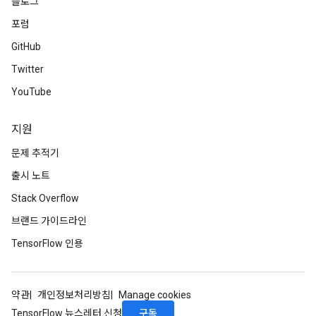
블로그
e
포럼
GitHub
Twitter
quantize
YouTube
e
dReluAndRequantize
지원
문제 추적기
ndRequantize
출시 노트
Stack Overflow
Relu
브랜드 가이드라인
ReluAndRequantize
TensorFlow 인용
e
quantize
약관
개인정보처리방침
Manage cookies
e
구독
TensorFlow 뉴스레터 신청