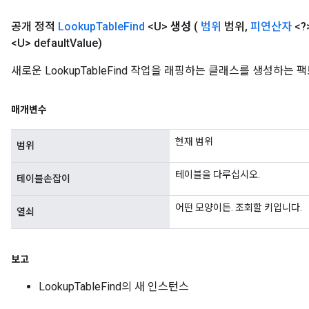
공개 정적
Lookup
Table
Find
<U>
생성
(
범위
범위
,
피연산자
<?>
<U> default
Value)
새로운 LookupTableFind 작업을 래핑하는 클래스를 생성하는
매개변수
현재 범위
범위
테이블을 다루십시오.
테이블손잡이
어떤 모양이든. 조회할 키입니다.
열쇠
보고
LookupTableFind의 새 인스턴스