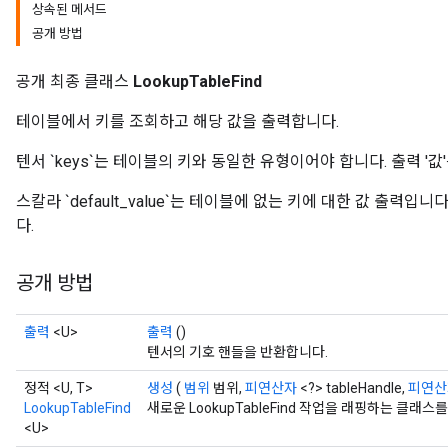
상속된 메서드
공개 방법
공개 최종 클래스
LookupTableFind
테이블에서 키를 조회하고 해당 값을 출력합니다.
텐서 `keys`는 테이블의 키와 동일한 유형이어야 합니다. 출력 '값
스칼라 `default_value`는 테이블에 없는 키에 대한 값 출력
다.
공개 방법
출력
<U>
출력
()
텐서의 기호 핸들을 반환합니다.
정적 <U, T>
생성
(
범위
범위,
피연산자
<?> tableHandle,
피연산
LookupTableFind
새로운 LookupTableFind 작업을 래핑하는 클래
<U>