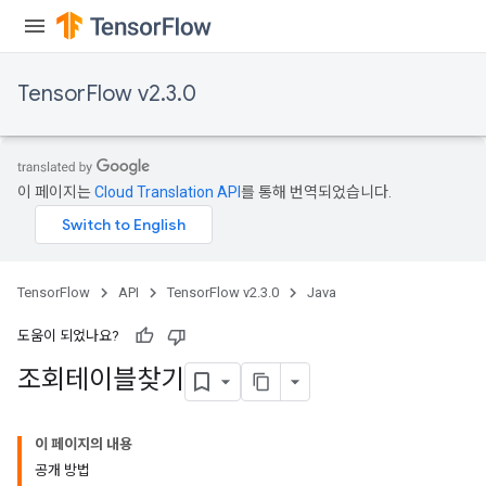
sGradAccumDebug
sGradAccumDebug
TensorFlow v2.3.0
rameters
adAccumDebug
rameters
이 페이지는
Cloud Translation API
를 통해 번역되었습니다.
rs
rsGradAccumDebug
ameters
rametersGradAccumDebug
TensorFlow
API
TensorFlow v2.3.0
Java
ers
tersGradAccumDebug
도움이 되었나요?
조회테이블찾기
sGradAccumDebug
escentParameters
DescentParametersGradAccumDebug
이 페이지의 내용
공개 방법