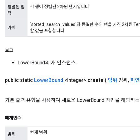
각 행이 정렬된 2차원 텐서입니다.
정렬된 입
력
`sorted_search_values`와 동일한 수의 행을 가진 2차원 Ten
가치
할 값을 포함합니다.
보고
LowerBound의 새 인스턴스
public static
Lower
Bound
<Integer>
create
(
범위
범위
,
피연
e
기본 출력 유형을 사용하여 새로운 LowerBound 작업을 래핑
매개변수
현재 범위
범위
quantize