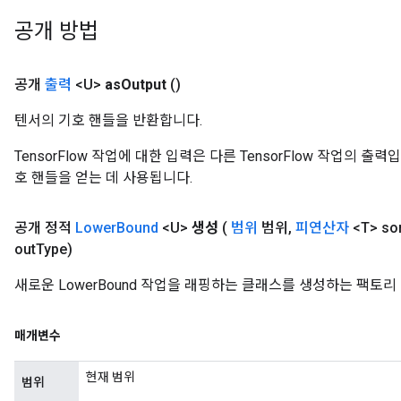
공개 방법
공개
출력
<U>
as
Output
()
텐서의 기호 핸들을 반환합니다.
TensorFlow 작업에 대한 입력은 다른 TensorFlow 작업의 
호 핸들을 얻는 데 사용됩니다.
공개 정적
Lower
Bound
<U>
생성
(
범위
범위
,
피연산자
<T> so
out
Type)
새로운 LowerBound 작업을 래핑하는 클래스를 생성하는 팩토리
매개변수
현재 범위
범위