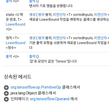
출력
<U>
출력
()
텐서의 기호 핸들을 반환합니다.
static <U 확
생성
(
범위
범위,
피연산자
<T> sortedInputs,
피연산자
<
장 번호, T>
새로운 LowerBound 작업을 래핑하는 클래스를 생성하
LowerBound
<U>
정적 <T>
생성
(
범위
범위,
피연산자
<T> sortedInputs,
피연산자
<
LowerBound
기본 출력 유형을 사용하여 새로운 LowerBound 작업
<정수>
다.
출력
<U>
출력
()
'값'과 모양이 같은 'Tensor'입니다.
상속된 메서드
org.tensorflow.op.PrimitiveOp
클래스에서
java.lang.Object 클래스에서
인터페이스
org.tensorflow.Operand
에서