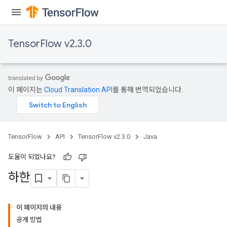
rameters
rs
rsGradAccumDebug
TensorFlow v2.3.0
ameters
rametersGradAccumDebug
ers
tersGradAccumDebug
이 페이지는
Cloud Translation API
를 통해 번역되었습니다.
sGradAccumDebug
escentParameters
DescentParametersGradAccumDebug
TensorFlow
API
TensorFlow v2.3.0
Java
도움이 되었나요?
하한
이 페이지의 내용
공개 방법