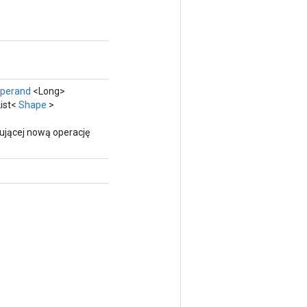
perand
<Long>
List<
Shape
>
ującej nową operację