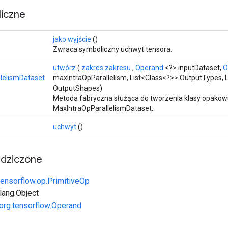
iczne
>
jako wyjście
()
Zwraca symboliczny uchwyt tensora.
utwórz
(
zakres zakresu
,
Operand
<?> inputDataset,
O
lelismDataset
maxIntraOpParallelism, List<Class<?>> OutputTypes, 
OutputShapes)
Metoda fabryczna służąca do tworzenia klasy opakow
MaxIntraOpParallelismDataset.
uchwyt
()
edziczone
tensorflow.op.PrimitiveOp
.lang.Object
org.tensorflow.Operand