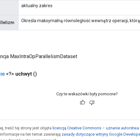
aktualny zakres
Określa maksymalną równoległość wewnątrz operacji, któr
llelizm
ancja MaxIntraOpParallelismDataset
ie
<?>
uchwyt
()
Czy te wskazówki były pomocne?
j, treść tej strony jest objęta
licencją Creative Commons – uznanie autorstwa 
informacje na ten temat zawierają
zasady dotyczące witryny Google Develop