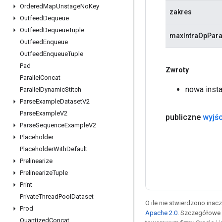
Ordered
Map
Unstage
No
Key
zakres
Outfeed
Dequeue
Outfeed
Dequeue
Tuple
maxIntraOpPara
Outfeed
Enqueue
Outfeed
Enqueue
Tuple
Pad
Zwroty
Parallel
Concat
nowa inst
Parallel
Dynamic
Stitch
Parse
Example
Dataset
V2
Parse
Example
V2
publiczne
wyjśc
Parse
Sequence
Example
V2
Placeholder
Placeholder
With
Default
Prelinearize
Prelinearize
Tuple
Print
Private
Thread
Pool
Dataset
O ile nie stwierdzono inacze
Prod
Apache 2.0
. Szczegółowe 
Quantized
Concat