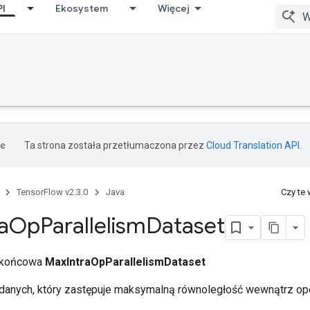
PI
Ekosystem
Więcej
Ta strona została przetłumaczona przez
Cloud Translation API
.
TensorFlow v2.3.0
Java
Czy te
a
Op
Parallelism
Dataset
a końcowa
MaxIntraOpParallelismDataset
anych, który zastępuje maksymalną równoległość wewnątrz ope