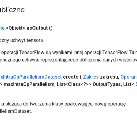
bliczne
ie
<Obiekt>
as
Output
()
zny uchwyt tensora.
operacji TensorFlow są wynikami innej operacji TensorFlow. Ta
licznego uchwytu reprezentującego obliczenia danych wejścio
x
Intra
Op
Parallelism
Dataset
create
(
Zakres
zakresu
,
Operan
> max
Intra
Op
Parallelism
,
List<Class<?>> Output
Types
,
List<
a służąca do tworzenia klasy opakowującej nową operację
lelismDataset.