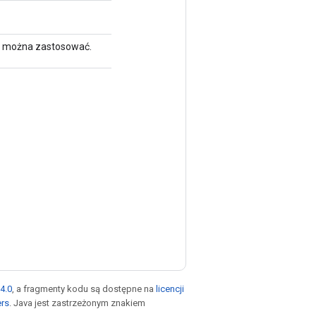
ą można zastosować.
4.0
, a fragmenty kodu są dostępne na
licencji
ers
. Java jest zastrzeżonym znakiem