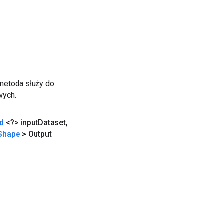
 metoda służy do
wych.
d
<?> input
Dataset
,
Shape
> Output