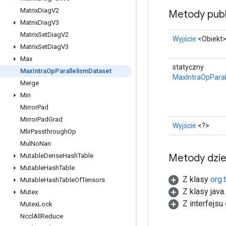
Matrix
Diag
V2
Metody publ
Matrix
Diag
V3
Matrix
Set
Diag
V2
Wyjście
<Obiekt
Matrix
Set
Diag
V3
Max
statyczny
Max
Intra
Op
Parallelism
Dataset
MaxIntraOpParal
Merge
Min
Mirror
Pad
Mirror
Pad
Grad
Wyjście
<?>
Mlir
Passthrough
Op
Mul
No
Nan
Metody dzi
Mutable
Dense
Hash
Table
Mutable
Hash
Table
Z klasy
org.
Mutable
Hash
Table
Of
Tensors
Z klasy java
Mutex
Z interfejsu
Mutex
Lock
Nccl
All
Reduce