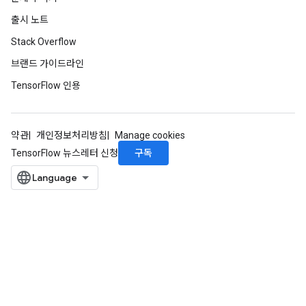
sGradAccumDebug
출시 노트
rs
Stack Overflow
tersGradAccumDebug
브랜드 가이드라인
rs
ersGradAccumDebug
TensorFlow 인용
Parameters
GradAccumDebug
약관
개인정보처리방침
Manage cookies
Parameters
구독
TensorFlow 뉴스레터 신청
ters
etersGradAccumDebug
arameters
dParametersGradAccumDebug
meters
ametersGradAccumDebug
ers
tersGradAccumDebug
ntDescentParameters