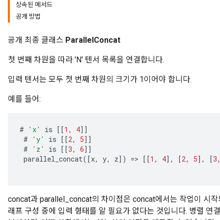
상속된 메서드
공개 방법
공개 최종 클래스
ParallelConcat
첫 번째 차원을 따라 'N' 텐서 목록을 연결합니다.
입력 텐서는 모두 첫 번째 차원의 크기가 1이어야 합니다.
예를 들어:
#
'x'
is
[[
1
,
4
]]
#
'y'
is
[[
2
,
5
]]
#
'z'
is
[[
3
,
6
]]
e
parallel_concat
(
[
x
,
y
,
z
]
)
=
>
[[
1
,
4
]
,
[
2
,
5
]
,
[
3
concat과 parallel_concat의 차이점은 concat에서는 작업
quantize
래프 구성 중에 입력 형태를 알 필요가 없다는 것입니다. 병렬 연
e