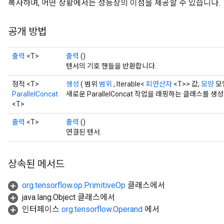
복사하며, 어떤 상황에서는 성능상의 이점을 제공할 수 있습니다.
dReluAndRequantize
공개 방법
ndRequantize
출력
<T>
출력
()
텐서의 기호 핸들을 반환합니다.
Relu
ReluAndRequantize
정적 <T>
생성
( 범위
범위
, Iterable<
피연산자
<T>> 값,
모양
모
ParallelConcat
새로운 ParallelConcat 작업을 래핑하는 클래스를 
<T>
e
출력
<T>
출력
()
quantize
연결된 텐서.
e
상속된 메서드
org.tensorflow.op.PrimitiveOp
클래스에서
java.lang.Object 클래스에서
인터페이스
org.tensorflow.Operand
에서