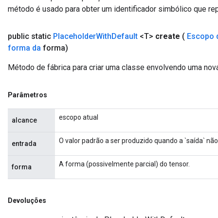
método é usado para obter um identificador simbólico que rep
public static
Placeholder
With
Default
<T>
create
(
Escopo 
forma da
forma)
Método de fábrica para criar uma classe envolvendo uma nov
Parâmetros
escopo atual
alcance
O valor padrão a ser produzido quando a `saída` não
entrada
A forma (possivelmente parcial) do tensor.
forma
Devoluções