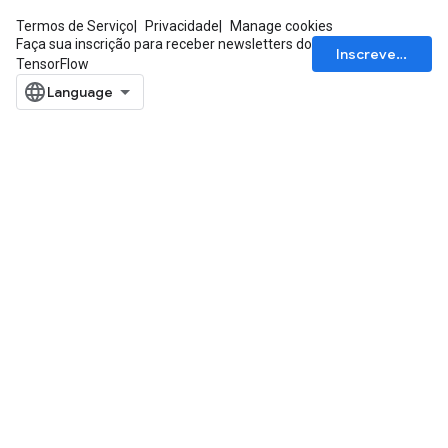
ersGradAccumDebug
Termos de Serviço
Privacidade
Manage cookies
Parameters
Faça sua inscrição para receber newsletters do
Inscrever-se
TensorFlow
GradAccumDebug
Parameters
ters
etersGradAccumDebug
arameters
dParametersGradAccumDebug
meters
ametersGradAccumDebug
ers
tersGradAccumDebug
ntDescentParameters
entDescentParametersGradAccumDebug