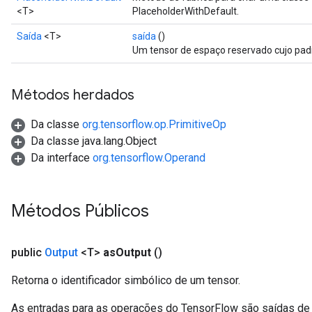
<T>
PlaceholderWithDefault.
Relu
Saída
<T>
saída
()
ReluAndRequantize
Um tensor de espaço reservado cujo padrã
e
Métodos herdados
quantize
e
Da classe
org.tensorflow.op.PrimitiveOp
Da classe java.lang.Object
Da interface
org.tensorflow.Operand
Métodos Públicos
public
Output
<T>
as
Output
()
Retorna o identificador simbólico de um tensor.
As entradas para as operações do TensorFlow são saídas de 