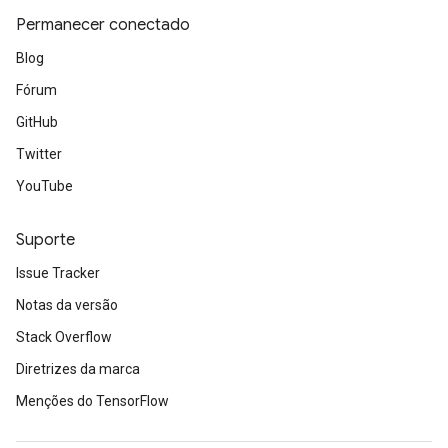
Permanecer conectado
Blog
Fórum
GitHub
Twitter
YouTube
Suporte
Issue Tracker
Notas da versão
Stack Overflow
sGradAccumDebug
Diretrizes da marca
rs
Menções do TensorFlow
tersGradAccumDebug
rs