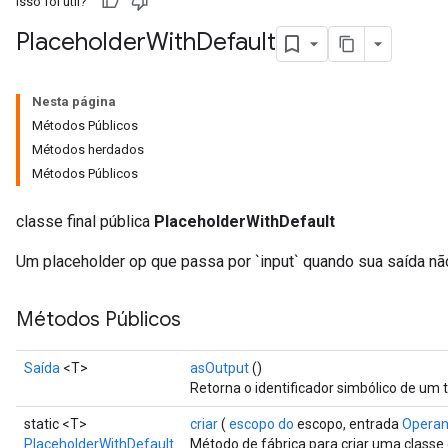
Isso foi útil?
Placeholder
With
Default
Nesta página
Métodos Públicos
Métodos herdados
Métodos Públicos
e
classe final pública
PlaceholderWithDefault
Um placeholder op que passa por `input` quando sua saída nã
quantize
Métodos Públicos
e
dReluAndRequantize
Saída
<T>
asOutput
()
Retorna o identificador simbólico de um 
ndRequantize
static <T>
criar
(
escopo do
escopo, entrada
Opera
PlaceholderWithDefault
Método de fábrica para criar uma class