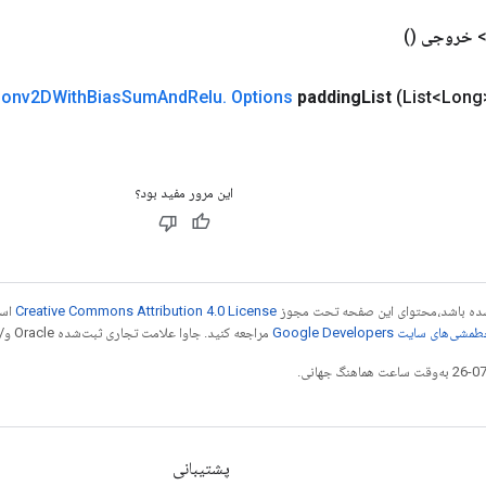
خروجی
()
onv2DWith
Bias
Sum
And
Relu
.
Options
padding
List
(List<Long
این مرور مفید بود؟
ر شده باشد،‌محتوای این صفحه تحت مجوز
Creative Commons Attribution 4.0 License
است
شی‌های سایت Google Developers‏
مراجعه کنید. جاوا علامت تجاری ثبت‌شده Oracle و/یا شرکت‌های وابسته به آن است.
پشتیبانی