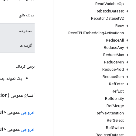
Read
Variable
Op
Rebatch
Dataset
مولفه های
Rebatch
Dataset
V2
Recv
محدوده
Recv
TPUEmbedding
Activations
Reduce
All
گزینه ها
Reduce
Any
Reduce
Max
Reduce
Min
برمی گرداند
Reduce
Prod
Reduce
Sum
یک نمونه جدید از WithBiasSumAndRelu
Ref
Enter
Ref
Exit
اتساع
عمومی
tion)
Ref
Identity
Ref
Merge
خروجی
عمومی <Float>
ut
Ref
Next
Iteration
Ref
Select
Ref
Switch
خروجی
عمومی <Float>
ut
Register
Dataset