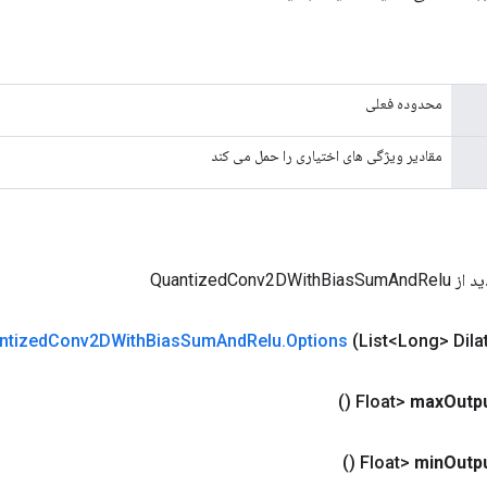
محدوده فعلی
مقادیر ویژگی های اختیاری را حمل می کند
QuantizedConv2D
ntized
Conv2DWith
Bias
Sum
And
Relu
.
Options
(List<Long> Dila
()
max
Outp
()
min
Outp