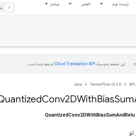
زیست بوم
انجمن
بیشتر
/
این صفحه به‌وسیله
ترجمه شده است.
Java
TensorFlow v2.3.0
API،
Quantized
Conv2DWith
Bias
Sum
QuantizedConv2DWithBiasSumAndRelu
تو