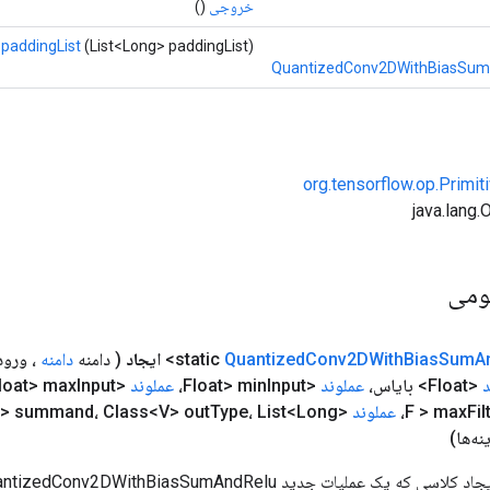
خروجی
()
paddingList
(List<Long> paddingList)
QuantizedConv2DWithBiasSum
org.tensorflow.op.Primi
ومی
A
Sum
Bias
Conv2DWith
Quantized
ایجاد
( دامنه
دامنه
، ورو
د
<Float> بایاس،
عملوند
<Float> min
Input،
عملوند
<Float> max
Input،
Fil
عملوند
<Float> summand، Class<V> out
نه‌ها)
یات جدید QuantizedConv2DWithBiasSumAndRelu را بسته بندی می کند.