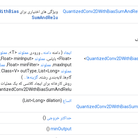
With
Bias
QuantizedConv2DWithBiasSumAndRel
ویژگی های اختیاری برای
Sum
And
Relu
ی
ایجاد
( دامنه
دامنه
، ورودی
عملوند
<T>،
عملون
QuantizedConv2DWithBi
<Float> بایاس،
عملوند
<Float> minInput،
maxInput،
عملوند
<Float> minFilter،
عمل
عملوند
گام‌ها، لایه‌بندی رشته،
گزینه‌ها...
)
روش کارخانه برای ایجاد کلاسی که یک عملیات
QuantizedConv2DWithBiasSumAndRelu را بسته بندی می 
اتساع
(List<Long> dilation)
QuantizedConv2DWithBiasSum
حداکثر خروجی
()
()
minOutput