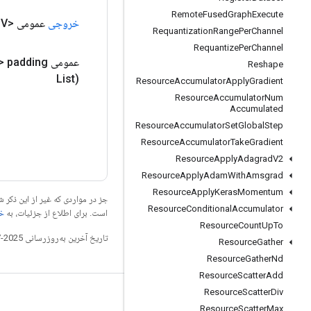
Remote
Fused
Graph
Execute
خروجی
عمومی <V>
Requantization
Range
Per
Channel
Requantize
Per
Channel
عمومی static
> padding
Reshape
List)
Resource
Accumulator
Apply
Gradient
Resource
Accumulator
Num
Accumulated
Resource
Accumulator
Set
Global
Step
Resource
Accumulator
Take
Gradient
Resource
Apply
Adagrad
V2
Resource
Apply
Adam
With
Amsgrad
Resource
Apply
Keras
Momentum
جز در مواردی که غیر از این ذک
Resource
Conditional
Accumulator
است. برای اطلاع از جزئیات، به
خطم
Resource
Count
Up
To
تاریخ آخرین به‌روزرسانی 2025-07-26 به‌وقت ساعت هماهنگ جهانی.
Resource
Gather
Resource
Gather
Nd
Resource
Scatter
Add
Resource
Scatter
Div
مرتبط بمانید
Resource
Scatter
Max