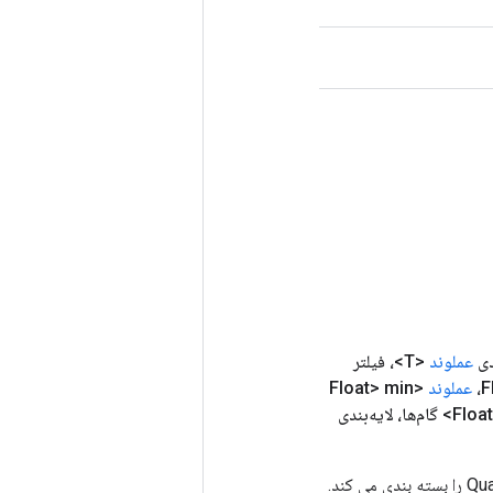
دی
عملوند
<T>، فیلتر
عملوند
<Float> min
Type، List<Long> گام‌ها، لایه‌بندی