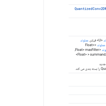
Quantized
Conv2D
د
<U> فیلتر،
عملوند
عملوند
<Float>
وند
<Float> maxFilter،
<Float> > summand، Class<V> outType، List<Long>
 جدید
کند.