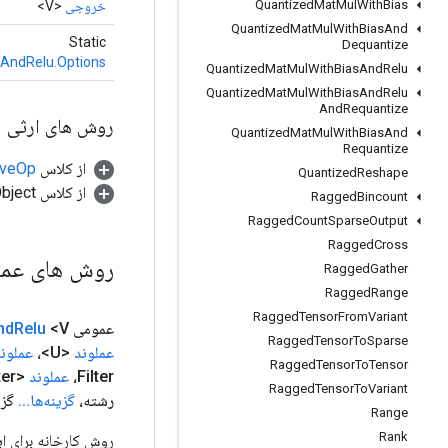
Quantized
Mat
Mul
With
Bias
خروجی
<V>
Quantized
Mat
Mul
With
Bias
And
Static
Dequantize
AndRelu.Options
Quantized
Mat
Mul
With
Bias
And
Relu
Quantized
Mat
Mul
With
Bias
And
Relu
And
Requantize
روش های ارثی
Quantized
Mat
Mul
With
Bias
And
Requantize
از کلاس
tiveOp
Quantized
Reshape
از کلاس java.lang.Object
Ragged
Bincount
Ragged
Count
Sparse
Output
Ragged
Cross
روش های عم
Ragged
Gather
Ragged
Range
Ragged
Tensor
From
Variant
عمومی static
<V>
Relu
nd
Ragged
Tensor
To
Sparse
عملوند
<U>،
عملون
Ragged
Tensor
To
Tensor
Filter،
عملوند
<F > max
ter،
Ragged
Tensor
To
Variant
رشته،
گزینه‌ها
.
.
.
گزی
Range
Rank
روش کارخانه برای ایجاد کلاسی که یک عمل