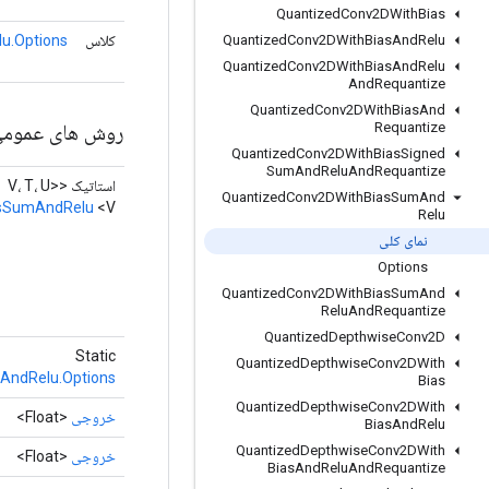
Quantized
Conv2DWith
Bias
کلاس
u.Options
Quantized
Conv2DWith
Bias
And
Relu
Quantized
Conv2DWith
Bias
And
Relu
And
Requantize
Quantized
Conv2DWith
Bias
And
روش های عموم
Requantize
Quantized
Conv2DWith
Bias
Signed
Sum
And
Relu
And
Requantize
استاتیک <V، T، U>
Quantized
Conv2DWith
Bias
Sum
And
asSumAndRelu
<V>
Relu
نمای کلی
Options
Quantized
Conv2DWith
Bias
Sum
And
Relu
And
Requantize
Quantized
Depthwise
Conv2D
Static
Quantized
Depthwise
Conv2DWith
AndRelu.Options
Bias
Quantized
Depthwise
Conv2DWith
خروجی
<Float>
Bias
And
Relu
Quantized
Depthwise
Conv2DWith
خروجی
<Float>
Bias
And
Relu
And
Requantize