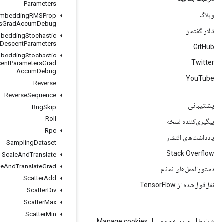
Parameters
Retrieve
TPUEmbedding
RMSProp
Parameters
Grad
Accum
Debug
Retrieve
TPUEmbedding
Stochastic
Gradient
Descent
Parameters
Retrieve
TPUEmbedding
Stochastic
Gradient
Descent
Parameters
Grad
Accum
Debug
Reverse
Reverse
Sequence
Rng
Skip
Roll
Rpc
Sampling
Dataset
Scale
And
Translate
Scale
And
Translate
Grad
Scatter
Add
Scatter
Div
Scatter
Max
Scatter
Min