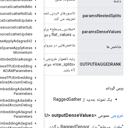
Resource
Scatter
Nd
Min
تانسورهای «ردی_تصفیه شده» که پارتیشن بندی ردیف را برای ورودی RaggedTensor «params»
Resource
Scatter
Nd
Sub
Resource
Scatter
Nd
Update
Resource
Scatter
Sub
«مقادیر_مسطح» برای «پارام‌ها» RaggedTensor. یک تغییر اصطلاح در سطح پایتون از dense_values ​​
Resource
Scatter
Update
Resource
Sparse
Apply
Adagrad
V2
ترین بعد «پارام‌ها» از مقادیری که باید جمع‌آوری شوند.
Resource
Sparse
Apply
Keras
Momentum
رتبه ناهموار خروجی RaggedTensor. «output_nested_splits» حاوی این تعداد تانسور
Resource
Strided
Slice
Assign
«row_splits» خواهد بود. این مقدار باید برابر «indices.shape.ndims + params.ragged_rank -
Retrieve
TPUEmbedding
ADAMParameters
Retrieve
TPUEmbedding
ADAMParameters
Grad
Accum
Debug
Retrieve
TPUEmbedding
Adadelta
Parameters
Retrieve
TPUEmbedding
Adadelta
Parameters
Grad
Accum
Debug
Retrieve
TPUEmbedding
Adagrad
​​()
Parameters
Retrieve
TPUEmbedding
Adagrad
Parameters
Grad
Accum
Debug