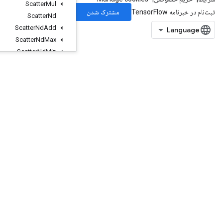
Scatter
Mul
Scatter
Nd
Scatter
Nd
Add
Scatter
Nd
Max
Scatter
Nd
Min
Scatter
Nd
Non
Aliasing
Add
Scatter
Nd
Sub
Scatter
Nd
Update
Scatter
Sub
Scatter
Update
Select
V2
Send
Send
TPUEmbedding
Gradients
Set
Diff1d
Set
Size
Shape
Shape
N
Shard
Dataset
Shuffle
And
Repeat
Dataset
V2