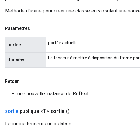
sGradAccumDebug
Méthode d'usine pour créer une classe encapsulant une nouvel
rs
tersGradAccumDebug
Paramètres
rs
ersGradAccumDebug
portée actuelle
portée
Parameters
Le tenseur à mettre à disposition du frame par
données
GradAccumDebug
Parameters
ters
Retour
etersGradAccumDebug
arameters
une nouvelle instance de RefExit
dParametersGradAccumDebug
meters
sortie
publique <T>
sortie
()
ametersGradAccumDebug
ers
Le même tenseur que « data ».
tersGradAccumDebug
ntDescentParameters