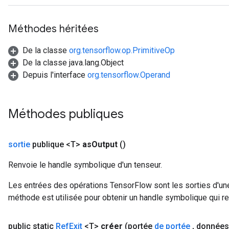
Méthodes héritées
De la classe
org.tensorflow.op.PrimitiveOp
De la classe java.lang.Object
Depuis l'interface
org.tensorflow.Operand
Méthodes publiques
sortie
publique <T>
as
Output
()
Renvoie le handle symbolique d'un tenseur.
Les entrées des opérations TensorFlow sont les sorties d'une
méthode est utilisée pour obtenir un handle symbolique qui rep
public static
Ref
Exit
<T>
créer
(portée
de portée
,
donnée