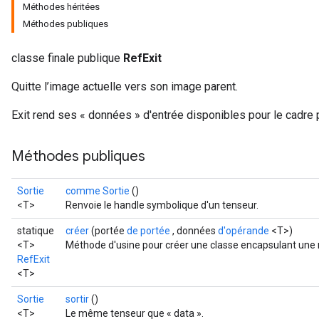
Méthodes héritées
Méthodes publiques
classe finale publique
RefExit
Quitte l’image actuelle vers son image parent.
Exit rend ses « données » d'entrée disponibles pour le cadre 
Méthodes publiques
Sortie
comme Sortie
()
<T>
Renvoie le handle symbolique d'un tenseur.
statique
créer
(portée
de portée
, données
d'opérande
<T>)
<T>
Méthode d'usine pour créer une classe encapsulant une n
RefExit
<T>
Sortie
sortir
()
<T>
Le même tenseur que « data ».