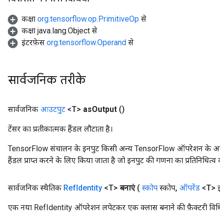
कक्षा
org.tensorflow.op.PrimitiveOp
से
कक्षा java.lang.Object से
इंटरफ़ेस
org.tensorflow.Operand
से
सार्वजनिक तरीके
सार्वजनिक
आउटपुट
<T>
as
Output
()
टेंसर का प्रतीकात्मक हैंडल लौटाता है।
TensorFlow संचालन के इनपुट किसी अन्य TensorFlow ऑपरेशन के आउटप
हैंडल प्राप्त करने के लिए किया जाता है जो इनपुट की गणना का प्रतिनिधित्व 
सार्वजनिक स्थैतिक
Ref
Identity
<T>
बनाएं
(
स्कोप
स्कोप
,
ऑपरेंड
<T> इ
एक नया RefIdentity ऑपरेशन लपेटकर एक क्लास बनाने की फ़ैक्टरी विध