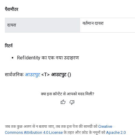
sGradAccumDebug
पैरामीटर
rs
tersGradAccumDebug
वर्तमान दायरा
rs
दायरा
ersGradAccumDebug
Parameters
रिटर्न
GradAccumDebug
RefIdentity का एक नया उदाहरण
Parameters
ters
सार्वजनिक
आउटपुट
<T>
आउटपुट
()
etersGradAccumDebug
arameters
dParametersGradAccumDebug
क्या इस कॉन्टेंट से आपको मदद मिली?
meters
ametersGradAccumDebug
ers
tersGradAccumDebug
ntDescentParameters
जब तक कुछ अलग से न बताया जाए, तब तक इस पेज की सामग्री को
Creative
entDescentParametersGradAccumDebug
Commons Attribution 4.0 License
के तहत और कोड के नमूनों को
Apache 2.0