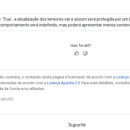
 `True`, a atualização dos tensores var e accum será protegida por um b
comportamento será indefinido, mas poderá apresentar menos conten
Isso foi útil?
ão contrária, o conteúdo desta página é licenciado de acordo com a
Licença 
icenciadas de acordo com a
Licença Apache 2.0
. Para mais detalhes, consult
a da Oracle e/ou afiliadas.
7-26 UTC.
Suporte