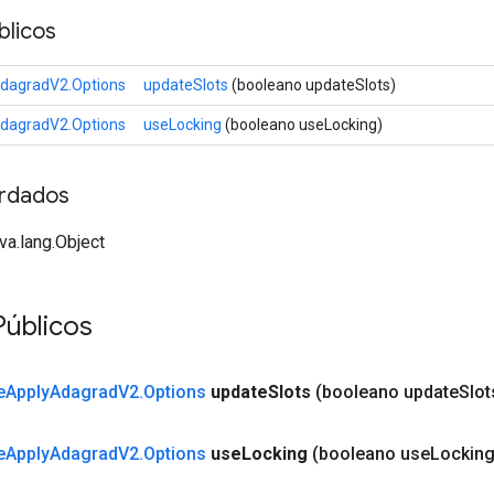
licos
dagradV2.Options
updateSlots
(booleano updateSlots)
dagradV2.Options
useLocking
(booleano useLocking)
rdados
va.lang.Object
Públicos
e
Apply
Adagrad
V2
.
Options
update
Slots
(booleano update
Slot
e
Apply
Adagrad
V2
.
Options
use
Locking
(booleano use
Locking