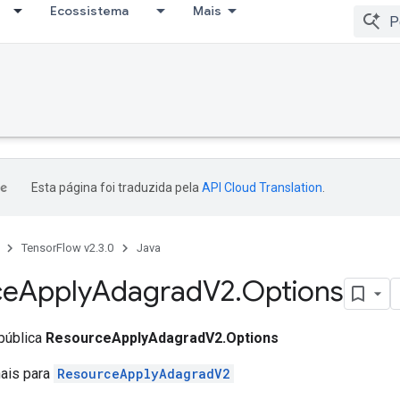
Ecossistema
Mais
Esta página foi traduzida pela
API Cloud Translation
.
TensorFlow v2.3.0
Java
ce
Apply
Adagrad
V2
.
Options
 pública
ResourceApplyAdagradV2.Options
nais para
ResourceApplyAdagradV2