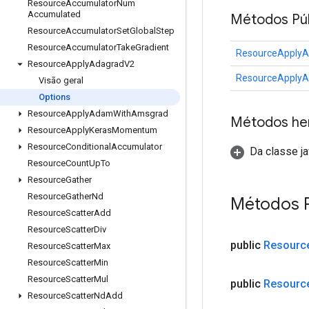
Resource
Accumulator
Num
Accumulated
Métodos Púb
Resource
Accumulator
Set
Global
Step
Resource
Accumulator
Take
Gradient
ResourceApplyA
Resource
Apply
Adagrad
V2
ResourceApplyA
Visão geral
Options
Resource
Apply
Adam
With
Amsgrad
Métodos he
Resource
Apply
Keras
Momentum
Resource
Conditional
Accumulator
Da classe ja
Resource
Count
Up
To
Resource
Gather
Resource
Gather
Nd
Métodos 
Resource
Scatter
Add
Resource
Scatter
Div
public
Resourc
Resource
Scatter
Max
Resource
Scatter
Min
Resource
Scatter
Mul
public
Resourc
Resource
Scatter
Nd
Add