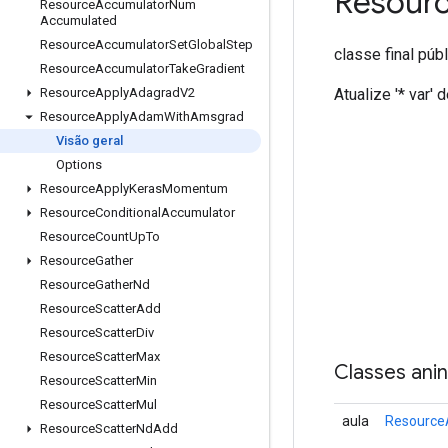
Resour
Resource
Accumulator
Num
Accumulated
Resource
Accumulator
Set
Global
Step
classe final púb
Resource
Accumulator
Take
Gradient
Atualize '* var'
Resource
Apply
Adagrad
V2
Resource
Apply
Adam
With
Amsgrad
Visão geral
Options
Resource
Apply
Keras
Momentum
Resource
Conditional
Accumulator
Resource
Count
Up
To
Resource
Gather
Resource
Gather
Nd
Resource
Scatter
Add
Resource
Scatter
Div
Resource
Scatter
Max
Classes ani
Resource
Scatter
Min
Resource
Scatter
Mul
aula
Resource
Resource
Scatter
Nd
Add