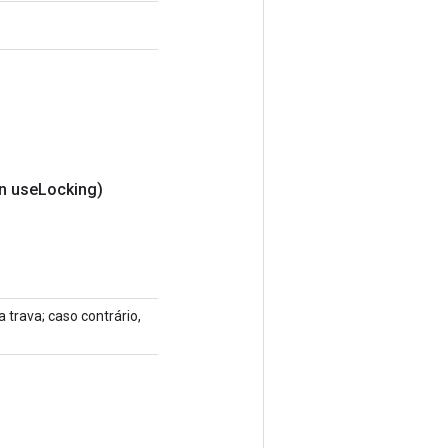
n use
Locking)
 trava; caso contrário,