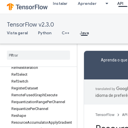
Instalar
Aprender
API
ReduceAny
ReduceMax
ReduceMin
TensorFlow v2.3.0
ReduceProd
Vista geral
Python
C++
Java
ReduceSum
Ref
Enter
Ref
Exit
Ref
Identity
Aprenda o que
Ref
Merge
Ref
Next
Iteration
Ref
Select
Ref
Switch
Register
Dataset
Remote
Fused
Graph
Execute
idioma de preferê
Requantization
Range
Per
Channel
Requantize
Per
Channel
TensorFlow
API
Reshape
Resource
Accumulator
Apply
Gradient