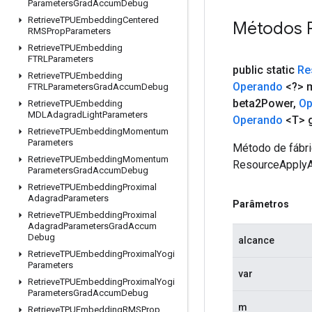
Parameters
Grad
Accum
Debug
Retrieve
TPUEmbedding
Centered
Métodos 
RMSProp
Parameters
Retrieve
TPUEmbedding
FTRLParameters
public static
Re
Retrieve
TPUEmbedding
Operando
<?> 
FTRLParameters
Grad
Accum
Debug
beta2Power
,
Op
Retrieve
TPUEmbedding
MDLAdagrad
Light
Parameters
Operando
<T> 
Retrieve
TPUEmbedding
Momentum
Parameters
Método de fábri
Retrieve
TPUEmbedding
Momentum
ResourceApply
Parameters
Grad
Accum
Debug
Retrieve
TPUEmbedding
Proximal
Adagrad
Parameters
Parâmetros
Retrieve
TPUEmbedding
Proximal
Adagrad
Parameters
Grad
Accum
Debug
alcance
Retrieve
TPUEmbedding
Proximal
Yogi
Parameters
var
Retrieve
TPUEmbedding
Proximal
Yogi
Parameters
Grad
Accum
Debug
m
Retrieve
TPUEmbedding
RMSProp