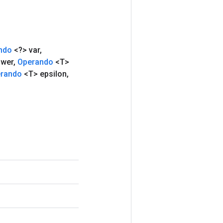
ndo
<?> var
,
ower
,
Operando
<T>
rando
<T> epsilon
,