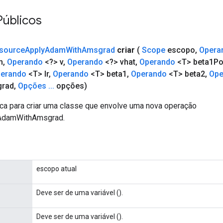
Públicos
source
Apply
Adam
With
Amsgrad
criar
(
Scope
escopo
,
Opera
m
,
Operando
<?> v
,
Operando
<?> vhat
,
Operando
<T> beta1P
erando
<T> lr
,
Operando
<T> beta1
,
Operando
<T> beta2
,
Ope
grad
,
Opções
.
.
.
opções)
ca para criar uma classe que envolve uma nova operação
AdamWithAmsgrad.
escopo atual
Deve ser de uma variável ().
Deve ser de uma variável ().