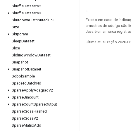
Shuffle
Dataset
V2
Shuffle
Dataset
V3
Exceto em caso de indicaç
Shutdown
Distributed
TPU
amostras de código são l
Size
Java é uma marca registrad
Skipgram
Sleep
Dataset
Última atualização 2020-0
Slice
Sliding
Window
Dataset
Snapshot
Permanecer conectado
Snapshot
Dataset
Sobol
Sample
Blog
Space
To
Batch
Nd
Fórum
Sparse
Apply
Adagrad
V2
GitHub
Sparse
Bincount
Sparse
Count
Sparse
Output
Twitter
Sparse
Cross
Hashed
YouTube
Sparse
Cross
V2
Sparse
Matrix
Add