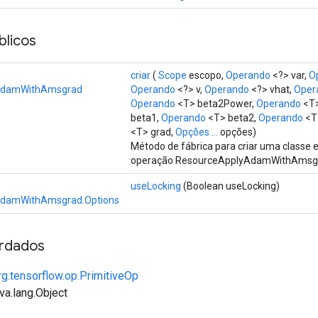
licos
criar
(
Scope
escopo,
Operando
<?> var,
O
AdamWithAmsgrad
Operando
<?> v,
Operando
<?> vhat,
Oper
Operando
<T> beta2Power,
Operando
<T>
beta1,
Operando
<T> beta2,
Operando
<T>
<T> grad,
Opções ...
opções)
Método de fábrica para criar uma classe
operação ResourceApplyAdamWithAmsg
useLocking
(Boolean useLocking)
AdamWithAmsgrad.Options
rdados
rg.tensorflow.op.PrimitiveOp
va.lang.Object