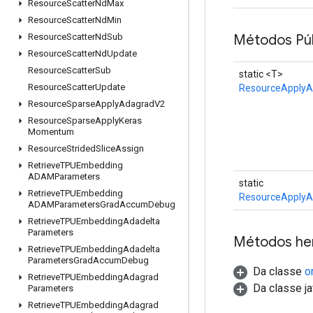
Resource
Scatter
Nd
Max
Resource
Scatter
Nd
Min
Resource
Scatter
Nd
Sub
Métodos Púb
Resource
Scatter
Nd
Update
Resource
Scatter
Sub
static <T>
Resource
Scatter
Update
ResourceApply
Resource
Sparse
Apply
Adagrad
V2
Resource
Sparse
Apply
Keras
Momentum
Resource
Strided
Slice
Assign
Retrieve
TPUEmbedding
ADAMParameters
static
Retrieve
TPUEmbedding
ResourceApply
ADAMParameters
Grad
Accum
Debug
Retrieve
TPUEmbedding
Adadelta
Parameters
Métodos he
Retrieve
TPUEmbedding
Adadelta
Parameters
Grad
Accum
Debug
Da classe
o
Retrieve
TPUEmbedding
Adagrad
Da classe ja
Parameters
Retrieve
TPUEmbedding
Adagrad