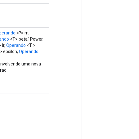
perando
<?> m,
ando
<T> beta1Power,
 lr,
Operando
<T >
 epsilon,
Operando
 envolvendo uma nova
rad.