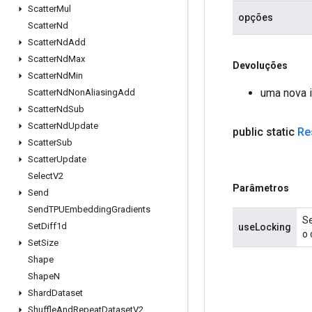
Scatter
Mul
opções
Scatter
Nd
Scatter
Nd
Add
Scatter
Nd
Max
Devoluções
Scatter
Nd
Min
uma nova 
Scatter
Nd
Non
Aliasing
Add
Scatter
Nd
Sub
Scatter
Nd
Update
public static
Re
Scatter
Sub
Scatter
Update
Select
V2
Parâmetros
Send
Send
TPUEmbedding
Gradients
Se
Set
Diff1d
useLocking
o 
Set
Size
Shape
Shape
N
Shard
Dataset
Shuffle
And
Repeat
Dataset
V2