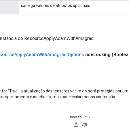
carrega valores de atributos opcionais
instância de ResourceApplyAdamWithAmsgrad
source
Apply
Adam
With
Amsgrad
.
Options
use
Locking
(Boolea
 for `True`, a atualização dos tensores var, m e v será protegida por uma
comportamento é indefinido, mas pode exibir menos contenção.
Isso foi útil?