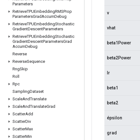
Parameters
Retrieve
TPUEmbedding
RMSProp
v
Parameters
Grad
Accum
Debug
Retrieve
TPUEmbedding
Stochastic
vhat
Gradient
Descent
Parameters
Retrieve
TPUEmbedding
Stochastic
Gradient
Descent
Parameters
Grad
beta1Power
Accum
Debug
Reverse
beta2Power
Reverse
Sequence
Rng
Skip
lr
Roll
Rpc
beta1
Sampling
Dataset
Scale
And
Translate
beta2
Scale
And
Translate
Grad
Scatter
Add
épsilon
Scatter
Div
Scatter
Max
grad
Scatter
Min