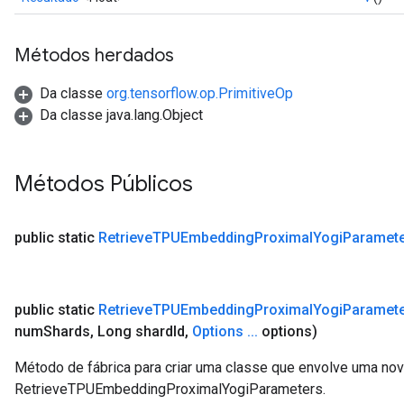
Métodos herdados
Da classe
org.tensorflow.op.PrimitiveOp
Da classe java.lang.Object
Métodos Públicos
public static
Retrieve
TPUEmbedding
Proximal
Yogi
Paramet
public static
Retrieve
TPUEmbedding
Proximal
Yogi
Paramet
num
Shards
,
Long shard
Id
,
Options
.
.
.
options)
Método de fábrica para criar uma classe que envolve uma no
RetrieveTPUEmbeddingProximalYogiParameters.