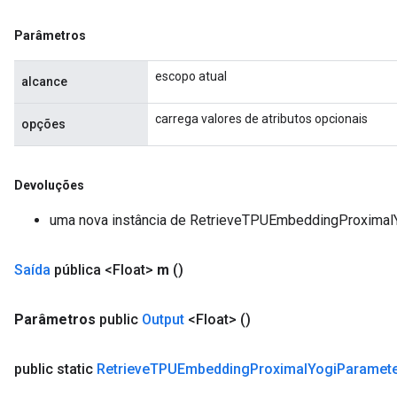
Parâmetros
escopo atual
alcance
carrega valores de atributos opcionais
opções
Devoluções
uma nova instância de RetrieveTPUEmbeddingProximal
Saída
pública <Float>
m
()
Parâmetros
public
Output
<Float>
()
public static
Retrieve
TPUEmbedding
Proximal
Yogi
Paramet