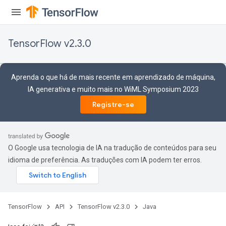
TensorFlow v2.3.0
sGradAccumDebug
rs
Aprenda o que há de mais recente em aprendizado de máquina,
tersGradAccumDebug
IA generativa e muito mais no WiML Symposium 2023
rs
Registre-se
ersGradAccumDebug
Parameters
GradAccumDebug
O Google usa tecnologia de IA na tradução de conteúdos para seu
Parameters
idioma de preferência. As traduções com IA podem ter erros.
ters
etersGradAccumDebug
arameters
dParametersGradAccumDebug
TensorFlow
API
TensorFlow v2.3.0
Java
meters