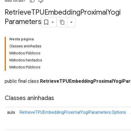
Isso foi útil?
Retrieve
TPUEmbedding
Proximal
Yogi
ametersGradAccumDebug
Parameters
ers
tersGradAccumDebug
ntDescentParameters
Nesta página
entDescentParametersGradAccumDebug
Classes aninhadas
Métodos Públicos
Métodos herdados
Métodos Públicos
public final class
RetrieveTPUEmbeddingProximalYogiPa
Classes aninhadas
aula
RetrieveTPUEmbeddingProximalYogiParameters.Options