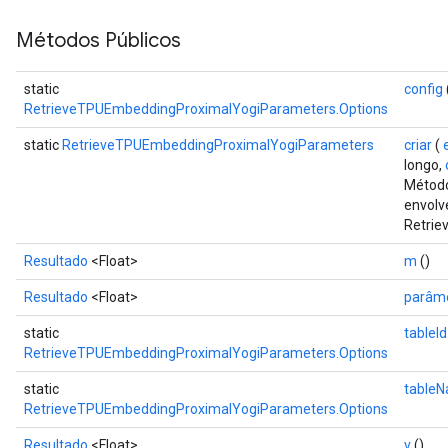
Métodos Públicos
static
config
RetrieveTPUEmbeddingProximalYogiParameters.Options
static
RetrieveTPUEmbeddingProximalYogiParameters
criar
(
longo,
Método
envolv
Retrie
Resultado
<Float>
m
()
Resultado
<Float>
parâm
static
tableId
RetrieveTPUEmbeddingProximalYogiParameters.Options
static
table
RetrieveTPUEmbeddingProximalYogiParameters.Options
Resultado
<Float>
v
()