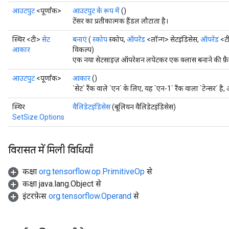
आउटपुट
<पूर्णांक>
आउटपुट के रूप में
()
टेंसर का प्रतीकात्मक हैंडल लौटाता है।
स्थिर <टी>
सेट
बनाएं
(
स्कोप
स्कोप,
ऑपरेंड
<लॉन्ग> सेटइंडिसेस,
ऑपरेंड
<टी
आकार
विकल्प)
एक नया सेटसाइज़ ऑपरेशन लपेटकर एक क्लास बनाने की फ़ैक
आउटपुट
<पूर्णांक>
आकार
()
`सेट` रैंक वाले `एन` के लिए, यह `एन-1` रैंक वाला `टेन्सर` 
स्थिर
वैलिडेटइंडिसेस
(बूलियन वैलिडेटइंडिसेस)
SetSize.Options
विरासत में मिली विधियाँ
कक्षा
org.tensorflow.op.PrimitiveOp
से
कक्षा java.lang.Object से
इंटरफ़ेस
org.tensorflow.Operand
से