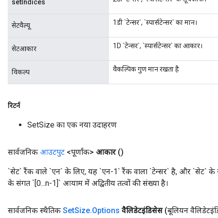
setIndices
1डी `टेन्सर`, `स्पार्सटेन्सर` का मान।
सेटवैल्यू
1D `टेन्सर`, `स्पार्सटेन्सर` का आकार।
सेटआकार
वैकल्पिक गुण मान रखता है
विकल्प
रिटर्न
SetSize का एक नया उदाहरण
सार्वजनिक
आउटपुट
<पूर्णांक>
आकार
()
`सेट` रैंक वाले `एन` के लिए, यह `एन-1` रैंक वाला `टेन्सर` है, और `सेट` 
के संगत `[0...n-1]` आयाम में अद्वितीय तत्वों की संख्या है।
सार्वजनिक स्थैतिक
Set
Size
.
Options
वैलिडेटइंडिसेस
(बूलियन वैलिडेटइं