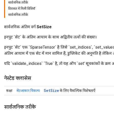
सार्वजनिक तरीके
विरासत में मिली विधियाँ
सार्वजनिक तरीके
सार्वजनिक अंतिम वर्ग
SetSize
इनपुट `सेट` के अंतिम आयाम के साथ अद्वितीय तत्वों की संख्या।
इनपुट `सेट` एक `SparseTensor` है जिसे `set_indices`, `set_values`,
अंतिम आयाम में एक सेट में मान शामिल हैं, डुप्लिकेट की अनुमति है लेकिन
यदि `validate_indices` `True` है, तो यह ऑप `set' सूचकांकों के क्रम 
नेस्टेड क्लासेस
Set
Size
कक्षा
सेटआकार.विकल्प
के लिए वैकल्पिक विशेषताएँ
सार्वजनिक तरीके