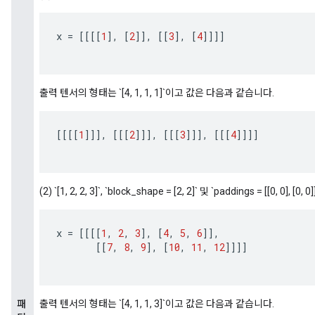
x
=
[[[[
1
]
,
[
2
]]
,
[[
3
]
,
[
4
]]]]
출력 텐서의 형태는 `[4, 1, 1, 1]`이고 값은 다음과 같습니다.
[[[[
1
]]]
,
[[[
2
]]]
,
[[[
3
]]]
,
[[[
4
]]]]
(2) `[1, 2, 2, 3]`, `block_shape = [2, 2]` 및 `paddings = [[0, 0]
x
=
[[[[
1
,
2
,
3
]
,
[
4
,
5
,
6
]]
,
[[
7
,
8
,
9
]
,
[
10
,
11
,
12
]]]]
패
출력 텐서의 형태는 `[4, 1, 1, 3]`이고 값은 다음과 같습니다.