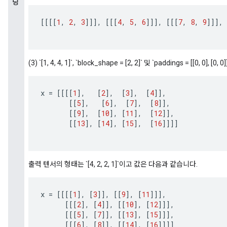
딩
[[[[
1
,
2
,
3
]]]
,
[[[
4
,
5
,
6
]]]
,
[[[
7
,
8
,
9
]]]
,
(3) `[1, 4, 4, 1]`, `block_shape = [2, 2]` 및 `paddings = [[0, 0]
x
=
[[[[
1
]
,
[
2
]
,
[
3
]
,
[
4
]]
,
[[
5
]
,
[
6
]
,
[
7
]
,
[
8
]]
,
[[
9
]
,
[
10
]
,
[
11
]
,
[
12
]]
,
[[
13
]
,
[
14
]
,
[
15
]
,
[
16
]]]]
출력 텐서의 형태는 `[4, 2, 2, 1]`이고 값은 다음과 같습니다.
x
=
[[[[
1
]
,
[
3
]]
,
[[
9
]
,
[
11
]]]
,
[[[
2
]
,
[
4
]]
,
[[
10
]
,
[
12
]]]
,
[[[
5
]
,
[
7
]]
,
[[
13
]
,
[
15
]]]
,
[[[
6
]
,
[
8
]]
,
[[
14
]
,
[
16
]]]]