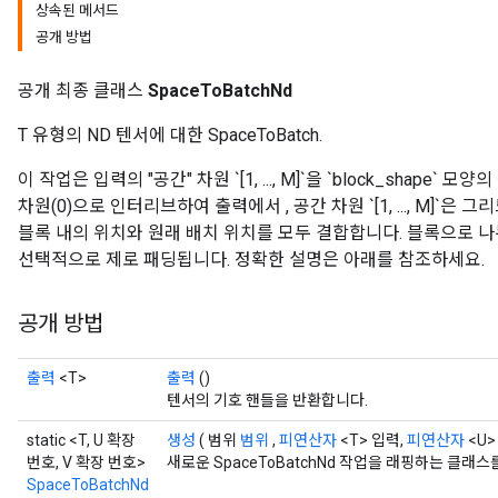
상속된 메서드
공개 방법
공개 최종 클래스
SpaceToBatchNd
T 유형의 ND 텐서에 대한 SpaceToBatch.
이 작업은 입력의 "공간" 차원 `[1, ..., M]`을 `block_shape
차원(0)으로 인터리브하여 출력에서 , 공간 차원 `[1, ..., M]`
블록 내의 위치와 원래 배치 위치를 모두 결합합니다. 블록으로 나
선택적으로 제로 패딩됩니다. 정확한 설명은 아래를 참조하세요.
공개 방법
출력
<T>
출력
()
텐서의 기호 핸들을 반환합니다.
static <T, U 확장
생성
( 범위
범위
,
피연산자
<T> 입력,
피연산자
<U> 
번호, V 확장 번호>
새로운 SpaceToBatchNd 작업을 래핑하는 클래
SpaceToBatchNd