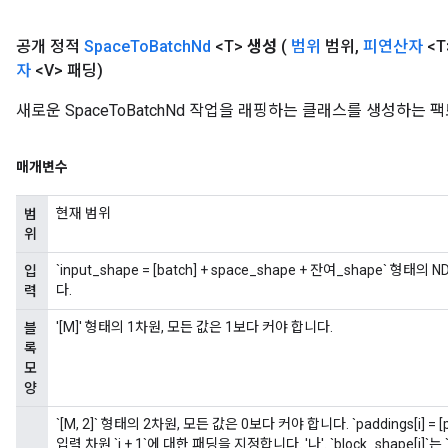
공개 정적
Space
To
Batch
Nd
<T>
생성
(
범위
범위
,
피연산자
<T
자
<V> 패딩)
새로운 SpaceToBatchNd 작업을 래핑하는 클래스를 생성하는 
매개변수
현재 범위
범
위
`input_shape = [batch] + space_shape + 잔여_shape` 형태
입
다.
력
'[M]' 형태의 1차원, 모든 값은 1보다 커야 합니다.
블
록
모
양
`[M, 2]` 형태의 2차원, 모든 값은 0보다 커야 합니다. `paddings[i] =
입력 차원 `i + 1`에 대한 패딩을 지정합니다. '나'. `block_shape[i]`는 `in