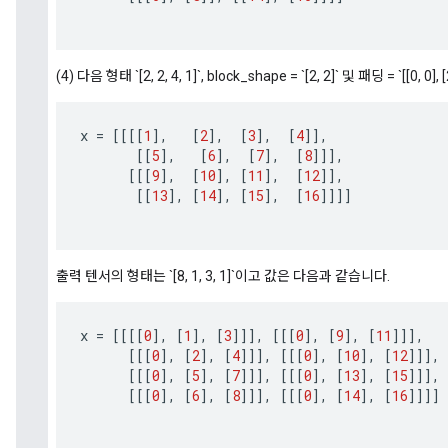
(4) 다음 형태 `[2, 2, 4, 1]`, block_shape = `[2, 2]` 및 패딩 = `[[0, 0]
x
=
[[[[
1
]
,
[
2
]
,
[
3
]
,
[
4
]]
,
[[
5
]
,
[
6
]
,
[
7
]
,
[
8
]]]
,
[[[
9
]
,
[
10
]
,
[
11
]
,
[
12
]]
,
[[
13
]
,
[
14
]
,
[
15
]
,
[
16
]]]]
출력 텐서의 형태는 `[8, 1, 3, 1]`이고 값은 다음과 같습니다.
x
=
[[[[
0
]
,
[
1
]
,
[
3
]]]
,
[[[
0
]
,
[
9
]
,
[
11
]]]
,
[[[
0
]
,
[
2
]
,
[
4
]]]
,
[[[
0
]
,
[
10
]
,
[
12
]]]
,
[[[
0
]
,
[
5
]
,
[
7
]]]
,
[[[
0
]
,
[
13
]
,
[
15
]]]
,
[[[
0
]
,
[
6
]
,
[
8
]]]
,
[[[
0
]
,
[
14
]
,
[
16
]]]]