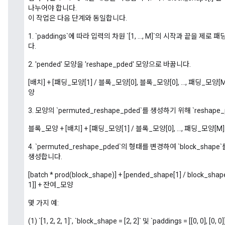
나누어야 합니다.
이 작업은 다음 단계와 동일합니다.
1. `paddings`에 따라 입력의 차원 `[1, ..., M]`의 시작과 끝을 제로
다.
2. 'pended' 모양을 'reshape_pded' 모양으로 바꿉니다.
[배치] + [패딩_모양[1] / 블록_모양[0], 블록_모양[0], ..., 패딩_모양
양
3. 모양의 `permuted_reshape_pded`를 생성하기 위해 `resha
블록_모양 + [배치] + [패딩_모양[1] / 블록_모양[0], ..., 패딩_모양[M
4. `permuted_reshape_pded`의 형태를 변경하여 `block_
생성합니다.
[batch * prod(block_shape)] + [pended_shape[1] / block_shape
1]] + 잔여_모양
몇 가지 예:
(1) `[1, 2, 2, 1]`, `block_shape = [2, 2]` 및 `paddings = [[0, 0]