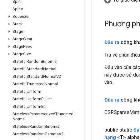
Split
Split
V
Squeeze
Phương ph
Stack
Stage
Stage
Clear
Đầu ra
công kha
Stage
Peek
Stage
Size
Trả về phần điều
Stateful
Random
Binomial
Đầu vào của các
Stateful
Standard
Normal
này được sử dụng
Stateful
Standard
Normal
V2
vào.
Stateful
Truncated
Normal
Stateful
Uniform
Stateful
Uniform
Full
Int
Đầu ra
công kha
Stateful
Uniform
Int
CSRSparseMatri
Stateless
Parameterized
Truncated
Normal
Stateless
Random
Binomial
public static
Sp
Stateless
Random
Gamma
V2
hạng
<T> alpha