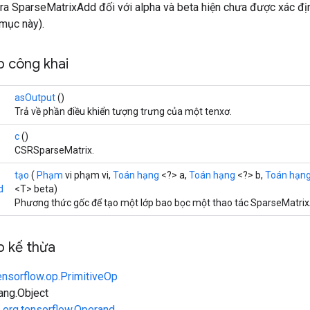
ra SparseMatrixAdd đối với alpha và beta hiện chưa được xác đị
mục này).
 công khai
asOutput
()
Trả về phần điều khiển tượng trưng của một tenxơ.
c
()
CSRSparseMatrix.
tạo
(
Phạm
vi phạm vi,
Toán hạng
<?> a,
Toán hạng
<?> b,
Toán hạn
d
<T> beta)
Phương thức gốc để tạo một lớp bao bọc một thao tác SparseMatri
 kế thừa
ensorflow.op.PrimitiveOp
lang.Object
n
org.tensorflow.Operand