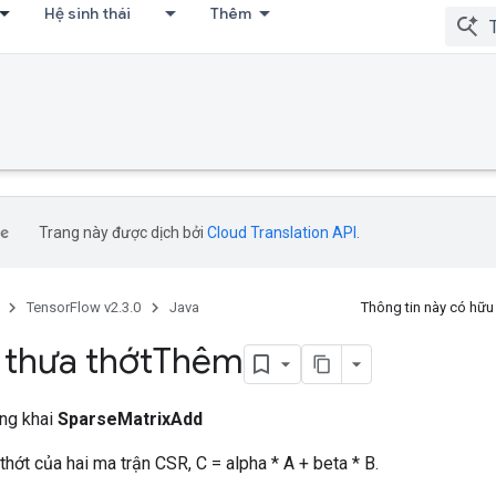
Hệ sinh thái
Thêm
Trang này được dịch bởi
Cloud Translation API
.
TensorFlow v2.3.0
Java
Thông tin này có hữ
 thưa thớt
Thêm
ông khai
SparseMatrixAdd
hớt của hai ma trận CSR, C = alpha * A + beta * B.