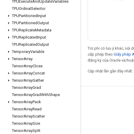
TPUExecute
And
Update
Variables
TPUOrdinal
Selector
TPUPartitioned
Input
TPUPartitioned
Output
TPUReplicate
Metadata
TPUReplicated
Input
TPUReplicated
Output
Trừ phi có lưu ý khác, nội
Temporary
Variable
cấp phép theo
Giấy phép 
Tensor
Array
đăng ký của Oracle và/hoặc 
Tensor
Array
Close
Cập nhật lần gần đây nhất:
Tensor
Array
Concat
Tensor
Array
Gather
Tensor
Array
Grad
Tensor
Array
Grad
With
Shape
Giữ liên lạc
Tensor
Array
Pack
Blog
Tensor
Array
Read
Tensor
Array
Scatter
Diễn đàn
Tensor
Array
Size
GitHub
Tensor
Array
Split