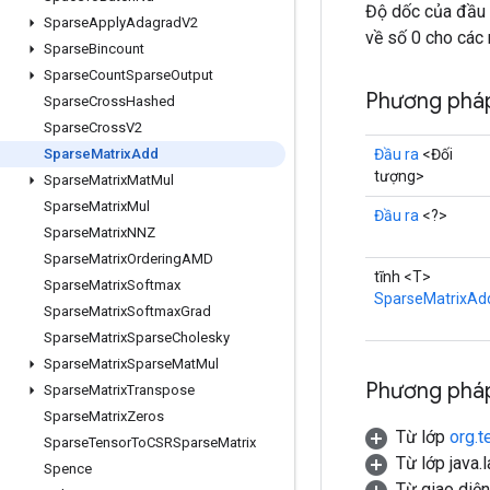
Độ dốc của đầu 
Sparse
Apply
Adagrad
V2
về số 0 cho các 
Sparse
Bincount
Sparse
Count
Sparse
Output
Phương pháp
Sparse
Cross
Hashed
Sparse
Cross
V2
Đầu ra
<Đối
Sparse
Matrix
Add
tượng>
Sparse
Matrix
Mat
Mul
Sparse
Matrix
Mul
Đầu ra
<?>
Sparse
Matrix
NNZ
Sparse
Matrix
Ordering
AMD
tĩnh <T>
Sparse
Matrix
Softmax
SparseMatrixAd
Sparse
Matrix
Softmax
Grad
Sparse
Matrix
Sparse
Cholesky
Sparse
Matrix
Sparse
Mat
Mul
Phương pháp
Sparse
Matrix
Transpose
Sparse
Matrix
Zeros
Từ lớp
org.t
Sparse
Tensor
To
CSRSparse
Matrix
Từ lớp java.
Spence
Từ giao diệ