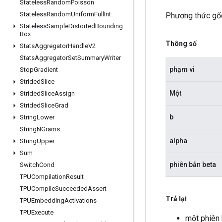
Stateless
Random
Poisson
Stateless
Random
Uniform
Full
Int
Phương thức gốc
Stateless
Sample
Distorted
Bounding
Box
Thông số
Stats
Aggregator
Handle
V2
Stats
Aggregator
Set
Summary
Writer
phạm vi
Stop
Gradient
Strided
Slice
Một
Strided
Slice
Assign
Strided
Slice
Grad
b
String
Lower
String
NGrams
alpha
String
Upper
Sum
phiên bản beta
Switch
Cond
TPUCompilation
Result
TPUCompile
Succeeded
Assert
Trả lại
TPUEmbedding
Activations
TPUExecute
một phiên