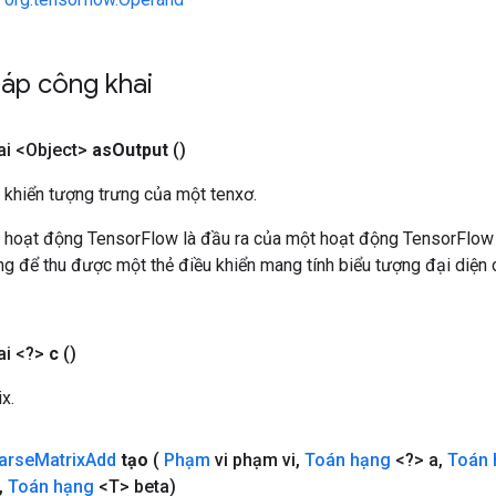
áp công khai
i <Object>
as
Output
()
 khiển tượng trưng của một tenxơ.
 hoạt động TensorFlow là đầu ra của một hoạt động TensorFlow
 để thu được một thẻ điều khiển mang tính biểu tượng đại diện c
i <?>
c
()
x.
arse
Matrix
Add
tạo
(
Phạm
vi phạm vi
,
Toán hạng
<?> a
,
Toán 
,
Toán hạng
<T> beta)