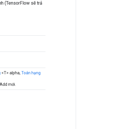
nh (TensorFlow sẽ trả
g
<T> alpha,
Toán hạng
xAdd mới.