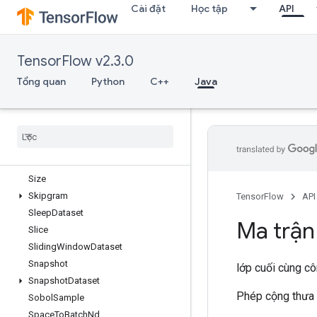
Cài đặt
Học tập
API
SendTPUEmbeddingGradients
SetDiff1d
SetSize
TensorFlow v2.3.0
Shape
ShapeN
Tổng quan
Python
C++
Java
ShardDataset
Shuffle
And
Repeat
Dataset
V2
Shuffle
Dataset
V2
Shuffle
Dataset
V3
Shutdown
Distributed
TPU
Size
Skipgram
TensorFlow
API
Sleep
Dataset
Ma trận
Slice
Sliding
Window
Dataset
Snapshot
lớp cuối cùng c
Snapshot
Dataset
Phép cộng thưa t
Sobol
Sample
Space
To
Batch
Nd